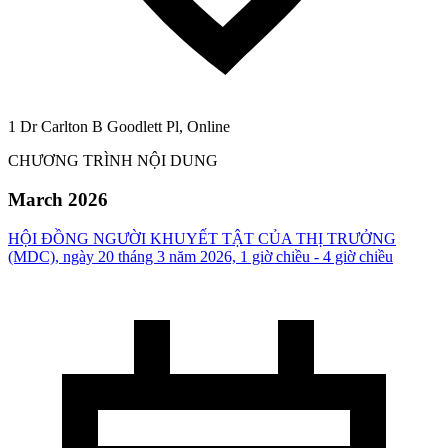
1 Dr Carlton B Goodlett Pl, Online
CHƯƠNG TRÌNH NỘI DUNG
March 2026
HỘI ĐỒNG NGƯỜI KHUYẾT TẬT CỦA THỊ TRƯỞNG
(MDC), ngày 20 tháng 3 năm 2026, 1 giờ chiều - 4 giờ chiều