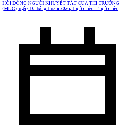
HỘI ĐỒNG NGƯỜI KHUYẾT TẬT CỦA THỊ TRƯỞNG
(MDC), ngày 16 tháng 1 năm 2026, 1 giờ chiều - 4 giờ chiều