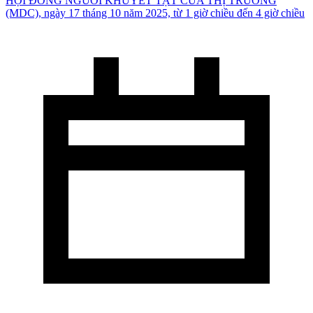
HỘI ĐỒNG NGƯỜI KHUYẾT TẬT CỦA THỊ TRƯỞNG
(MDC), ngày 17 tháng 10 năm 2025, từ 1 giờ chiều đến 4 giờ chiều