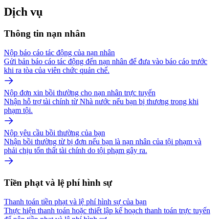
Dịch vụ
Thông tin nạn nhân
Nộp báo cáo tác động của nạn nhân
Gửi bản báo cáo tác động đến nạn nhân để đưa vào báo cáo trước
khi ra tòa của viên chức quản chế.
Nộp đơn xin bồi thường cho nạn nhân trực tuyến
Nhận hỗ trợ tài chính từ Nhà nước nếu bạn bị thương trong khi
phạm tội.
Nộp yêu cầu bồi thường của bạn
Nhận bồi thường từ bị đơn nếu bạn là nạn nhân của tội phạm và
phải chịu tổn thất tài chính do tội phạm gây ra.
Tiền phạt và lệ phí hình sự
Thanh toán tiền phạt và lệ phí hình sự của bạn
Thực hiện thanh toán hoặc thiết lập kế hoạch thanh toán trực tuyến