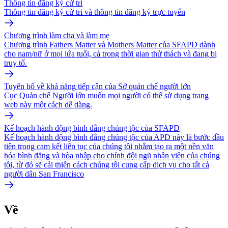
Thông tin đăng ký cử tri
Thông tin đăng ký cử tri và thông tin đăng ký trực tuyến
Chương trình làm cha và làm mẹ
Chương trình Fathers Matter và Mothers Matter của SFAPD dành
cho nam/nữ ở mọi lứa tuổi, cả trong thời gian thử thách và đang bị
truy tố.
Tuyên bố về khả năng tiếp cận của Sở quản chế người lớn
Cục Quản chế Người lớn muốn mọi người có thể sử dụng trang
web này một cách dễ dàng.
Kế hoạch hành động bình đẳng chủng tộc của SFAPD
Kế hoạch hành động bình đẳng chủng tộc của APD này là bước đầu
tiên trong cam kết liên tục của chúng tôi nhằm tạo ra một nền văn
hóa bình đẳng và hòa nhập cho chính đội ngũ nhân viên của chúng
tôi, từ đó sẽ cải thiện cách chúng tôi cung cấp dịch vụ cho tất cả
người dân San Francisco
Về