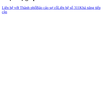
Liên hệ với Thành phố
Báo cáo sự cố
Liên hệ số 311
Khả năng tiếp
cận