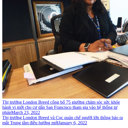
Thị trưởng London Breed công bố 75 giường chăm sóc sức khỏe
hành vi mới cho cư dân San Francisco tham gia vào hệ thống tư
pháp
March 23, 2022
Thị trưởng London Breed và Cục quản chế người lớn thông báo ra
mắt Trung tâm điều hướng mới
January 6, 2022