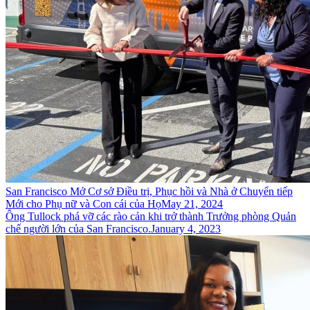
San Francisco Mở Cơ sở Điều trị, Phục hồi và Nhà ở Chuyển tiếp
Mới cho Phụ nữ và Con cái của Họ
May 21, 2024
Ông Tullock phá vỡ các rào cản khi trở thành Trưởng phòng Quản
chế người lớn của San Francisco.
January 4, 2023