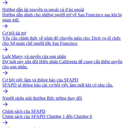
Hướng dẫn tài nguyên ra ngoài và ở lại ngoài
Hướng dẫn dành cho những người trở về San Francisco sau khi bị
giam giữ.
Cơ hội tài trợ
Yêu cầu chính thức về trình độ chuyên môn cho: Dịch vụ tổ chức
cho Sở quản chế người lớn San Francisco
Luật Marsy và quyền của nạn nhân
Dự luật này sửa đổi Hiến pháp California để cung cấp thêm quyền
cho nạn nhân.
Cơ hội việc làm và thông báo của SFAPD
SFAPD sẽ thông báo các cơ hội việc làm mới khi có nhu cầu.
Người nhận giải thưởng Bức tường thay đổi
Chính sách của SFAPD
Chính sách của SFAPD Chương 1 đến Chương 6