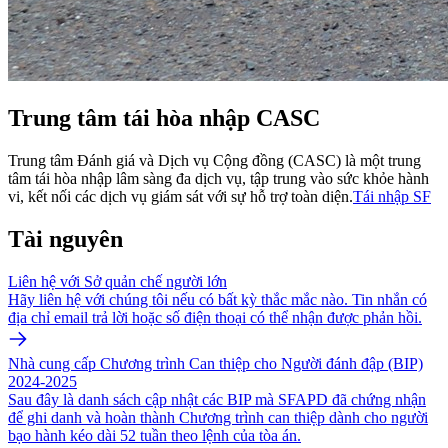
Trung tâm tái hòa nhập CASC
Trung tâm Đánh giá và Dịch vụ Cộng đồng (CASC) là một trung
tâm tái hòa nhập lâm sàng đa dịch vụ, tập trung vào sức khỏe hành
vi, kết nối các dịch vụ giám sát với sự hỗ trợ toàn diện.
Tái nhập SF
Tài nguyên
Liên hệ với Sở quản chế người lớn
Hãy liên hệ với chúng tôi nếu có bất kỳ thắc mắc nào. Tin nhắn có
địa chỉ email trả lời hoặc số điện thoại có thể nhận được phản hồi.
Nhà cung cấp Chương trình Can thiệp cho Người đánh đập (BIP)
2024-2025
Sau đây là danh sách cập nhật các BIP mà SFAPD đã chứng nhận
để ghi danh và hoàn thành Chương trình can thiệp dành cho người
bạo hành kéo dài 52 tuần theo lệnh của tòa án.