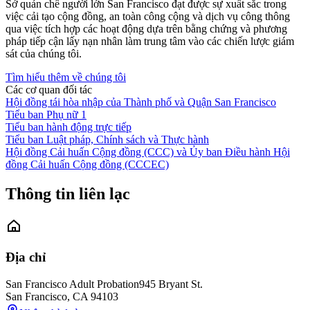
Sở quản chế người lớn San Francisco đạt được sự xuất sắc trong
việc cải tạo cộng đồng, an toàn công cộng và dịch vụ công thông
qua việc tích hợp các hoạt động dựa trên bằng chứng và phương
pháp tiếp cận lấy nạn nhân làm trung tâm vào các chiến lược giám
sát của chúng tôi.
Tìm hiểu thêm về chúng tôi
Các cơ quan đối tác
Hội đồng tái hòa nhập của Thành phố và Quận San Francisco
Tiểu ban Phụ nữ 1
Tiểu ban hành động trực tiếp
Tiểu ban Luật pháp, Chính sách và Thực hành
Hội đồng Cải huấn Cộng đồng (CCC) và Ủy ban Điều hành Hội
đồng Cải huấn Cộng đồng (CCCEC)
Thông tin liên lạc
Địa chỉ
San Francisco Adult Probation
945 Bryant St.
San Francisco
,
CA
94103