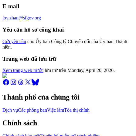
E-mail
joy.zhan@sfgov.org
Yêu cầu hồ sơ công khai
Gửi yêu cầu
cho Ủy ban Công lý Chuyển đổi của Ủy ban Thanh
niên.
Trang web đã lưu trữ
Xem trang web trước
lưu trữ trên
Monday, April 20, 2026
.
Thành phố của chúng tôi
Dịch vụ
Các phòng ban
Việc làm
Tòa thị chính
Chính sách
Chính sách bảo mật
Tuyên bố miễn trừ trách nhiệm