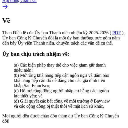
Hội đồng Giám sát
Về
Theo Điều lệ của Ủy ban Thanh niên nhiệm kỳ 2025-2026 (
PDF
),
Ủy ban Công lý Chuyển đổi là một ủy ban thường trực gồm năm
đến bảy Ủy viên Thanh niên, chuyên trách các vấn đề cụ thể.
Ủy ban chịu trách nhiệm về:
(a) Các biện pháp thay thế cho việc giam giữ thanh
thiếu niên;
(b) Mở rộng khả năng tiếp cận ngôn ngữ và đảm bảo
khả năng tiếp cận đó dễ dàng cho các gia đình trên
khắp San Francisco;
(c) Hỗ trợ cộng đồng người nhập cư bằng các nguồn
lực thiết yếu; và
(d) Giải quyết các bất công về môi trường ở Bayview
và các cộng đồng bị thiệt thòi về mặt lịch sử khác.
Mọi người đều được chào đón tham dự Ủy ban Công lý Chuyển
đổi!