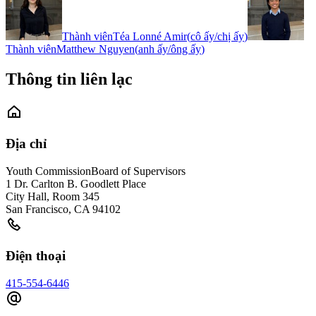
Thành viên
Téa Lonné Amir
(
cô ấy/chị ấy
)
Thành viên
Matthew Nguyen
(
anh ấy/ông ấy
)
Thông tin liên lạc
Địa chỉ
Youth Commission
Board of Supervisors
1 Dr. Carlton B. Goodlett Place
City Hall, Room 345
San Francisco
,
CA
94102
Điện thoại
415-554-6446