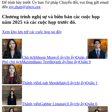
Để trình bày trước Ủy ban Tư pháp Chuyển đổi, vui lòng gửi email
đến
joy.zhan@sfgov.org
.
Chương trình nghị sự và biên bản các cuộc họp
năm 2025 và các cuộc họp trước đó.
Xem kho lưu trữ các cuộc họp tại đây
Chủ tịch
Shoon Mon
(
cô ấy/chị ấy
)
Quận 4
Phó chủ tịch
Maximiliano Trujillo
(
anh ấy/ông ấy
)
Quận 9
Thành viên
Leah Mordehai
(
cô ấy/chị ấy
)
Quận 1
Thành viên
Gabbie Listana
(
cô ấy/chị ấy
)
Quận 6