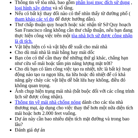
Thông tin về tòa nhà, bao gồm
phân loại mục đích sử dụng
,
loại hình xây dựng
và số tầng.
Nếu có bất kỳ thay đổi nào có thể nhìn thấy từ đường phố (
tham khảo các ví dụ
để được hướng dẫn).
Thư chấp thuận quy hoạch hoặc xác nhận từ Sở Quy hoạch
San Francisco rằng không cần thư chấp thuận, nếu bạn đang
thực hiện công việc trên một
tòa nhà lịch sử được công nhận
là di tích.
Vật liệu hiện có và vật liệu đề xuất cho mái nhà
Cho dù mái nhà là mái bằng hay mái dốc
Bạn còn có thể cần thay thế những thứ gì khác, chẳng hạn
như cửa sổ mái hoặc tấm pin năng lượng mặt trời?
Cho dù bạn có làm công việc tạo ra nhiệt, tức là bất kỳ hoạt
động nào tạo ra ngọn lửa, tia lửa hoặc đủ nhiệt để có khả
năng gây cháy các vật liệu dễ bắt lửa hay không, điều đó
không quan trọng.
Ảnh chụp hiện trạng mái nhà (bắt buộc đối với các công trình
lịch sử được công nhận).
Thông tin về mái nhà chống nóng
dành cho các tòa nhà
thương mại, áp dụng cho việc thay thế hơn một nửa diện tích
mái hoặc hơn 2.000 feet vuông.
Dự án này cần bao nhiêu diện tích mặt đường và trong bao
lâu?
Đánh giá dự án