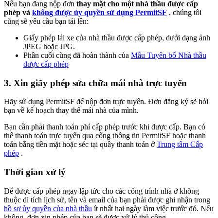
Nếu bạn đang nộp đơn
thay mặt cho một nhà thầu được cấp
phép và
không được ủy quyền sử dụng PermitSF
, chúng tôi
cũng sẽ yêu cầu bạn tải lên:
Giấy phép lái xe của nhà thầu được cấp phép, dưới dạng ảnh
JPEG hoặc JPG.
Phần cuối cùng đã hoàn thành của
Mẫu Tuyên bố Nhà thầu
được cấp phép
3. Xin giấy phép sửa chữa mái nhà trực tuyến
Hãy sử dụng PermitSF để nộp đơn trực tuyến. Đơn đăng ký sẽ hỏi
bạn về kế hoạch thay thế mái nhà của mình.
Bạn cần phải thanh toán phí cấp phép trước khi được cấp. Bạn có
thể thanh toán trực tuyến qua cổng thông tin PermitSF hoặc thanh
toán bằng tiền mặt hoặc séc tại quầy thanh toán ở
Trung tâm Cấp
phép
.
Thời gian xử lý
Để được cấp phép ngay lập tức cho các công trình nhà ở không
thuộc di tích lịch sử, tên và email của bạn phải được ghi nhận trong
hồ sơ ủy quyền của nhà thầu
ít nhất hai ngày làm việc trước đó. Nếu
không, đơn xin phép của bạn sẽ được xử lý thủ công.