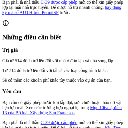
Bạn phải là nhà thầu
C-39 được cấp phép
mới có thể xin giấy phép
lợp lại mái nhà trực tuyến. Để được hỗ trợ nhanh chóng,
hãy đăng
ký mã số AUTH trên PermitSF
trước.
Những điều cần biết
Trị giá
Giá từ 514 đô la trở lên đối với nhà ở đơn lập và nhà song lập.
Từ 714 đô la trở lên đối với tất cả các loại công trình khác.
Sẽ có thêm các khoản phí khác tùy thuộc vào dự án của bạn.
Yêu cầu
Bạn cần có giấy phép trước khi lắp đặt, sửa chữa hoặc tháo dỡ vật
liệu lợp mái. Xem các trường hợp ngoại lệ trong
Mục 106a.2, điều
13 của Bộ luật Xây dựng San Francisco
.
Bạn phải là nhà thầu
C-39 được cấp phép
mới có thể xin giấy phép
lợp lại mái nhà trực tuyến. Để được hỗ trợ nhanh chóng,
hãy đăng