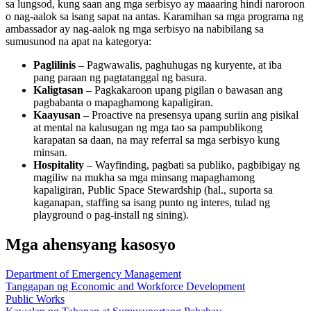
sa lungsod, kung saan ang mga serbisyo ay maaaring hindi naroroon
o nag-aalok sa isang sapat na antas. Karamihan sa mga programa ng
ambassador ay nag-aalok ng mga serbisyo na nabibilang sa
sumusunod na apat na kategorya:
Paglilinis –
Pagwawalis, paghuhugas ng kuryente, at iba
pang paraan ng pagtatanggal ng basura.
Kaligtasan –
Pagkakaroon upang pigilan o bawasan ang
pagbabanta o mapaghamong kapaligiran.
Kaayusan –
Proactive na presensya upang suriin ang pisikal
at mental na kalusugan ng mga tao sa pampublikong
karapatan sa daan, na may referral sa mga serbisyo kung
minsan.
Hospitality
– Wayfinding, pagbati sa publiko, pagbibigay ng
magiliw na mukha sa mga minsang mapaghamong
kapaligiran, Public Space Stewardship (hal., suporta sa
kaganapan, staffing sa isang punto ng interes, tulad ng
playground o pag-install ng sining).
Mga ahensyang kasosyo
Department of Emergency Management
Tanggapan ng Economic and Workforce Development
Public Works