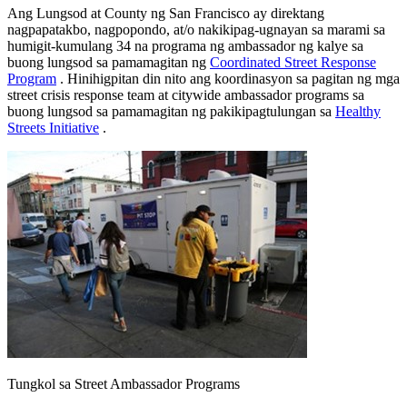
Ang Lungsod at County ng San Francisco ay direktang
nagpapatakbo, nagpopondo, at/o nakikipag-ugnayan sa marami sa
humigit-kumulang 34 na programa ng ambassador ng kalye sa
buong lungsod sa pamamagitan ng
Coordinated Street Response
Program
. Hinihigpitan din nito ang koordinasyon sa pagitan ng mga
street crisis response team at citywide ambassador programs sa
buong lungsod sa pamamagitan ng pakikipagtulungan sa
Healthy
Streets Initiative
.
Tungkol sa Street Ambassador Programs