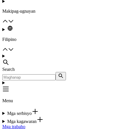
Makipag-ugnayan
Filipino
Search
Menu
Mga serbisyo
Mga kagawaran
Mga trabaho