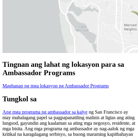
Tingnan ang lahat ng lokasyon para sa
Ambassador Programs
Maghanap ng mga lokasyon ng Ambassador Programs
Tungkol sa
Ang mga programa ng ambassador sa kalye
ng San Francisco ay
may mahalagang papel sa pagpapanatiling malinis at ligtas ang ating
lungsod, gayundin ang kaalaman sa ating mga negosyo, residente, at
mga bisita. Ang mga programa ng ambassador ay nag-aalok ng mga
kritikal na karagdagang serbisyo, sa buong maraming kapitbahayan