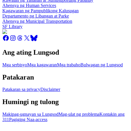
Kawalan ng Tahanan at Sumusuportang Pabahay
Ahensya ng Human Services
Kagawaran ng Pampublikong Kalusugan
Departamento ng Libangan at Parke
Ahensya ng Municipal Transportation
SF Library
Ang ating Lungsod
Mga serbisyo
Mga kagawaran
Mga trabaho
Bulwagan ng Lungsod
Patakaran
Patakaran sa privacy
Disclaimer
Humingi ng tulong
Makipag-ugnayan sa Lungsod
Mag-ulat ng problema
Kontakin ang
311
Pagiging Naa-access