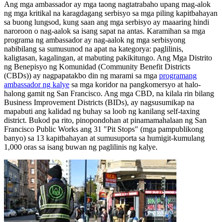
Ang mga ambassador ay mga taong nagtatrabaho upang mag-alok
ng mga kritikal na karagdagang serbisyo sa mga piling kapitbahayan
sa buong lungsod, kung saan ang mga serbisyo ay maaaring hindi
naroroon o nag-aalok sa isang sapat na antas. Karamihan sa mga
programa ng ambassador ay nag-aalok ng mga serbisyong
nabibilang sa sumusunod na apat na kategorya: paglilinis,
kaligtasan, kagalingan, at mabuting pakikitungo. Ang Mga Distrito
ng Benepisyo ng Komunidad (Community Benefit Districts
(CBDs)) ay nagpapatakbo din ng marami sa mga
programang
ambassador ng kalye
sa mga koridor na pangkomersyo at halo-
halong gamit ng San Francisco. Ang mga CBD, na kilala rin bilang
Business Improvement Districts (BIDs), ay nagsusumikap na
mapabuti ang kalidad ng buhay sa loob ng kanilang self-taxing
district. Bukod pa rito, pinopondohan at pinamamahalaan ng San
Francisco Public Works ang 31 "Pit Stops" (mga pampublikong
banyo) sa 13 kapitbahayan at sumusuporta sa humigit-kumulang
1,000 oras sa isang buwan ng paglilinis ng kalye.