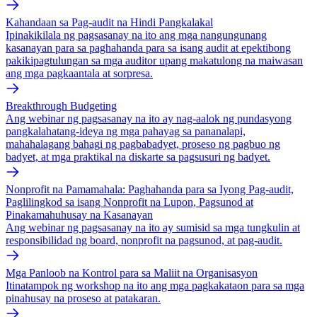
Kahandaan sa Pag-audit na Hindi Pangkalakal
Ipinakikilala ng pagsasanay na ito ang mga nangungunang
kasanayan para sa paghahanda para sa isang audit at epektibong
pakikipagtulungan sa mga auditor upang makatulong na maiwasan
ang mga pagkaantala at sorpresa.
Breakthrough Budgeting
Ang webinar ng pagsasanay na ito ay nag-aalok ng pundasyong
pangkalahatang-ideya ng mga pahayag sa pananalapi,
mahahalagang bahagi ng pagbabadyet, proseso ng pagbuo ng
badyet, at mga praktikal na diskarte sa pagsusuri ng badyet.
Nonprofit na Pamamahala: Paghahanda para sa Iyong Pag-audit,
Paglilingkod sa isang Nonprofit na Lupon, Pagsunod at
Pinakamahuhusay na Kasanayan
Ang webinar ng pagsasanay na ito ay sumisid sa mga tungkulin at
responsibilidad ng board, nonprofit na pagsunod, at pag-audit.
Mga Panloob na Kontrol para sa Maliit na Organisasyon
Itinatampok ng workshop na ito ang mga pagkakataon para sa mga
pinahusay na proseso at patakaran.