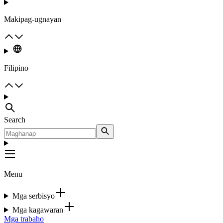
Makipag-ugnayan
Filipino
Search
Menu
Mga serbisyo
Mga kagawaran
Mga trabaho