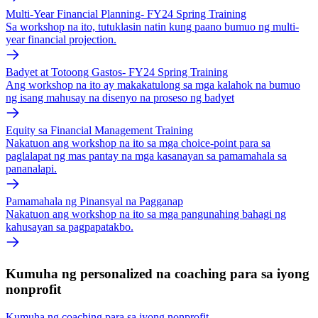
Multi-Year Financial Planning- FY24 Spring Training
Sa workshop na ito, tutuklasin natin kung paano bumuo ng multi-
year financial projection.
Badyet at Totoong Gastos- FY24 Spring Training
Ang workshop na ito ay makakatulong sa mga kalahok na bumuo
ng isang mahusay na disenyo na proseso ng badyet
Equity sa Financial Management Training
Nakatuon ang workshop na ito sa mga choice-point para sa
paglalapat ng mas pantay na mga kasanayan sa pamamahala sa
pananalapi.
Pamamahala ng Pinansyal na Pagganap
Nakatuon ang workshop na ito sa mga pangunahing bahagi ng
kahusayan sa pagpapatakbo.
Kumuha ng personalized na coaching para sa iyong
nonprofit
Kumuha ng coaching para sa iyong nonprofit