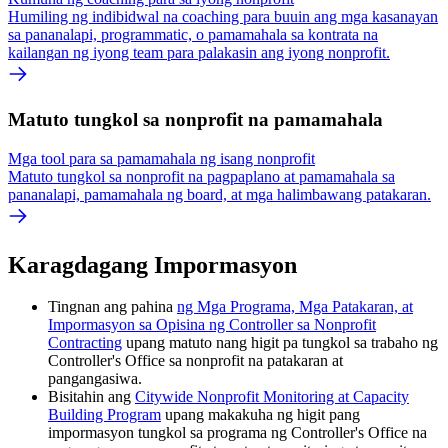
Humiling ng indibidwal na coaching para buuin ang mga kasanayan
sa pananalapi, programmatic, o pamamahala sa kontrata na
kailangan ng iyong team para palakasin ang iyong nonprofit.
Matuto tungkol sa nonprofit na pamamahala
Mga tool para sa pamamahala ng isang nonprofit
Matuto tungkol sa nonprofit na pagpaplano at pamamahala sa
pananalapi, pamamahala ng board, at mga halimbawang patakaran.
Karagdagang Impormasyon
Tingnan ang pahina
ng Mga Programa, Mga Patakaran, at
Impormasyon sa Opisina ng Controller sa Nonprofit
Contracting
upang matuto nang higit pa tungkol sa trabaho ng
Controller's Office sa nonprofit na patakaran at
pangangasiwa.
Bisitahin ang
Citywide Nonprofit Monitoring at Capacity
Building Program
upang makakuha ng higit pang
impormasyon tungkol sa programa ng Controller's Office na