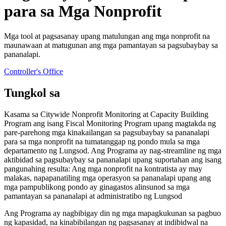
para sa Mga Nonprofit
Mga tool at pagsasanay upang matulungan ang mga nonprofit na
maunawaan at matugunan ang mga pamantayan sa pagsubaybay sa
pananalapi.
Controller's Office
Tungkol sa
Kasama sa Citywide Nonprofit Monitoring at Capacity Building
Program ang isang Fiscal Monitoring Program upang magtakda ng
pare-parehong mga kinakailangan sa pagsubaybay sa pananalapi
para sa mga nonprofit na tumatanggap ng pondo mula sa mga
departamento ng Lungsod. Ang Programa ay nag-streamline ng mga
aktibidad sa pagsubaybay sa pananalapi upang suportahan ang isang
pangunahing resulta: Ang mga nonprofit na kontratista ay may
malakas, napapanatiling mga operasyon sa pananalapi upang ang
mga pampublikong pondo ay ginagastos alinsunod sa mga
pamantayan sa pananalapi at administratibo ng Lungsod
Ang Programa ay nagbibigay din ng mga mapagkukunan sa pagbuo
ng kapasidad, na kinabibilangan ng pagsasanay at indibidwal na