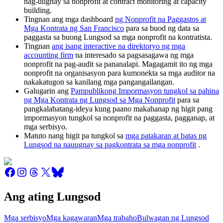
nag-uugnay sa nonprofit at contract monitoring at capacity
building.
Tingnan ang mga dashboard
ng Nonprofit na Paggastos at
Mga Kontrata ng San Francisco
para sa buod ng data sa
paggasta sa buong Lungsod sa mga nonprofit na kontratista.
Tingnan
ang isang interactive na direktoryo ng mga
accounting firm
na interesado sa pagsasagawa ng mga
nonprofit na pag-audit sa pananalapi. Magagamit ito ng mga
nonprofit na organisasyon para kumonekta sa mga auditor na
nakakatugon sa kanilang mga pangangailangan.
Galugarin ang
Pampublikong Impormasyon tungkol sa pahina
ng Mga Kontrata ng Lungsod sa Mga Nonprofit
para sa
pangkalahatang-ideya kung paano makahanap ng higit pang
impormasyon tungkol sa nonprofit na paggasta, pagganap, at
mga serbisyo.
Matuto nang higit pa tungkol sa
mga patakaran at batas ng
Lungsod na nauugnay sa pagkontrata sa mga nonprofit
.
Ang ating Lungsod
Mga serbisyo
Mga kagawaran
Mga trabaho
Bulwagan ng Lungsod