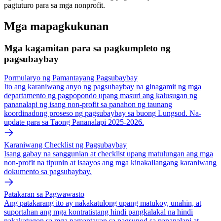
pagtuturo para sa mga nonprofit.
Mga mapagkukunan
Mga kagamitan para sa pagkumpleto ng
pagsubaybay
Pormularyo ng Pamantayang Pagsubaybay
Ito ang karaniwang anyo ng pagsubaybay na ginagamit ng mga
departamento ng pagpopondo upang masuri ang kalusugan ng
pananalapi ng isang non-profit sa panahon ng taunang
koordinadong proseso ng pagsubaybay sa buong Lungsod. Na-
update para sa Taong Pananalapi 2025-2026.
Karaniwang Checklist ng Pagsubaybay
Isang gabay na sanggunian at checklist upang matulungan ang mga
non-profit na tipunin at isaayos ang mga kinakailangang karaniwang
dokumento sa pagsubaybay.
Patakaran sa Pagwawasto
Ang patakarang ito ay nakakatulong upang matukoy, unahin, at
suportahan ang mga kontratistang hindi pangkalakal na hindi
nakakatugon sa mga pamantayan sa pagsunod sa pananalapi at