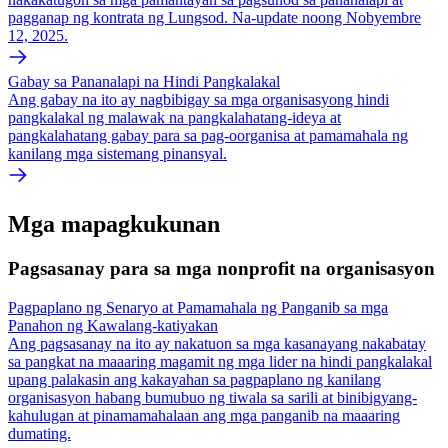
pagganap ng kontrata ng Lungsod. Na-update noong Nobyembre
12, 2025.
Gabay sa Pananalapi na Hindi Pangkalakal
Ang gabay na ito ay nagbibigay sa mga organisasyong hindi
pangkalakal ng malawak na pangkalahatang-ideya at
pangkalahatang gabay para sa pag-oorganisa at pamamahala ng
kanilang mga sistemang pinansyal.
Mga mapagkukunan
Pagsasanay para sa mga nonprofit na organisasyon
Pagpaplano ng Senaryo at Pamamahala ng Panganib sa mga
Panahon ng Kawalang-katiyakan
Ang pagsasanay na ito ay nakatuon sa mga kasanayang nakabatay
sa pangkat na maaaring magamit ng mga lider na hindi pangkalakal
upang palakasin ang kakayahan sa pagpaplano ng kanilang
organisasyon habang bumubuo ng tiwala sa sarili at binibigyang-
kahulugan at pinamamahalaan ang mga panganib na maaaring
dumating.