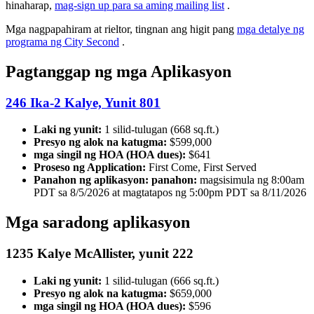
hinaharap,
mag-sign up para sa aming mailing list
.
Mga nagpapahiram at rieltor, tingnan ang higit pang
mga detalye ng
programa ng City Second
.
Pagtanggap ng mga Aplikasyon
246 Ika-2 Kalye, Yunit 801
Laki ng yunit:
1 silid-tulugan (668 sq.ft.)
Presyo ng alok na katugma:
$599,000
mga singil ng HOA (HOA dues):
$641
Proseso ng Application:
First Come, First Served
Panahon ng aplikasyon:
panahon:
magsisimula ng 8:00am
PDT sa 8/5/2026 at magtatapos ng 5:00pm PDT sa 8/11/2026
Mga saradong aplikasyon
1235 Kalye McAllister, yunit 222
Laki ng yunit:
1 silid-tulugan (666 sq.ft.)
Presyo ng alok na katugma:
$659,000
mga singil ng HOA (HOA dues):
$596