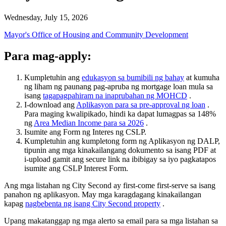
Wednesday, July 15, 2026
Mayor's Office of Housing and Community Development
Para mag-apply:
Kumpletuhin ang
edukasyon sa bumibili ng bahay
at kumuha
ng liham ng paunang pag-apruba ng mortgage loan mula sa
isang
tagapagpahiram na inaprubahan ng MOHCD
.
I-download ang
Aplikasyon para sa pre-approval ng loan
.
Para maging kwalipikado, hindi ka dapat lumagpas sa 148%
ng
Area Median Income para sa 2026
.
Isumite ang Form ng Interes ng CSLP.
Kumpletuhin ang kumpletong form ng Aplikasyon ng DALP,
tipunin ang mga kinakailangang dokumento sa isang PDF at
i-upload gamit ang secure link na ibibigay sa iyo pagkatapos
isumite ang CSLP Interest Form.
Ang mga listahan ng City Second ay first-come first-serve sa isang
panahon ng aplikasyon. May mga karagdagang kinakailangan
kapag
nagbebenta ng isang City Second property
.
Upang makatanggap ng mga alerto sa email para sa mga listahan sa