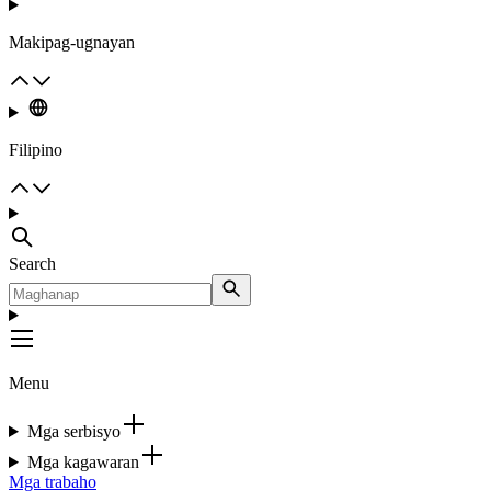
Makipag-ugnayan
Filipino
Search
Menu
Mga serbisyo
Mga kagawaran
Mga trabaho