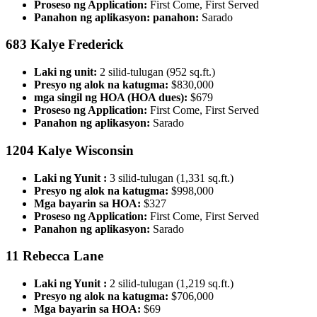
Proseso ng Application:
First Come, First Served
Panahon ng aplikasyon:
panahon:
Sarado
683 Kalye Frederick
Laki ng unit:
2 silid-tulugan (952 sq.ft.)
Presyo ng alok na katugma:
$830,000
mga singil ng HOA (HOA dues):
$679
Proseso ng Application:
First Come, First Served
Panahon ng aplikasyon:
Sarado
1204 Kalye Wisconsin
Laki ng Yunit :
3 silid-tulugan (1,331 sq.ft.)
Presyo ng alok na katugma:
$998,000
Mga bayarin sa HOA:
$327
Proseso ng Application:
First Come, First Served
Panahon ng aplikasyon:
Sarado
11 Rebecca Lane
Laki ng Yunit :
2 silid-tulugan (1,219 sq.ft.)
Presyo ng alok na katugma:
$706,000
Mga bayarin sa HOA:
$69