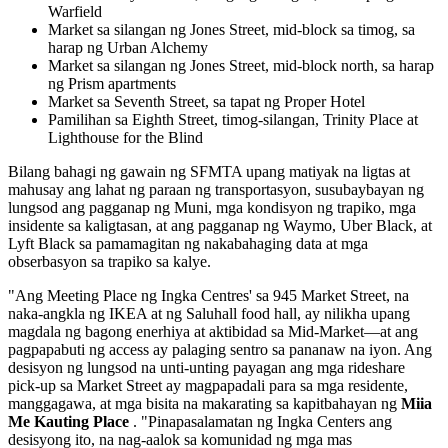
Warfield
Market sa silangan ng Jones Street, mid-block sa timog, sa
harap ng Urban Alchemy
Market sa silangan ng Jones Street, mid-block north, sa harap
ng Prism apartments
Market sa Seventh Street, sa tapat ng Proper Hotel
Pamilihan sa Eighth Street, timog-silangan, Trinity Place at
Lighthouse for the Blind
Bilang bahagi ng gawain ng SFMTA upang matiyak na ligtas at
mahusay ang lahat ng paraan ng transportasyon, susubaybayan ng
lungsod ang pagganap ng Muni, mga kondisyon ng trapiko, mga
insidente sa kaligtasan, at ang pagganap ng Waymo, Uber Black, at
Lyft Black sa pamamagitan ng nakabahaging data at mga
obserbasyon sa trapiko sa kalye.
"Ang Meeting Place ng Ingka Centres' sa 945 Market Street, na
naka-angkla ng IKEA at ng Saluhall food hall, ay nilikha upang
magdala ng bagong enerhiya at aktibidad sa Mid-Market—at ang
pagpapabuti ng access ay palaging sentro sa pananaw na iyon. Ang
desisyon ng lungsod na unti-unting payagan ang mga rideshare
pick-up sa Market Street ay magpapadali para sa mga residente,
manggagawa, at mga bisita na makarating sa kapitbahayan ng
Miia
Me Kauting Place
. "Pinapasalamatan ng Ingka Centers ang
desisyong ito, na nag-aalok sa komunidad ng mga mas