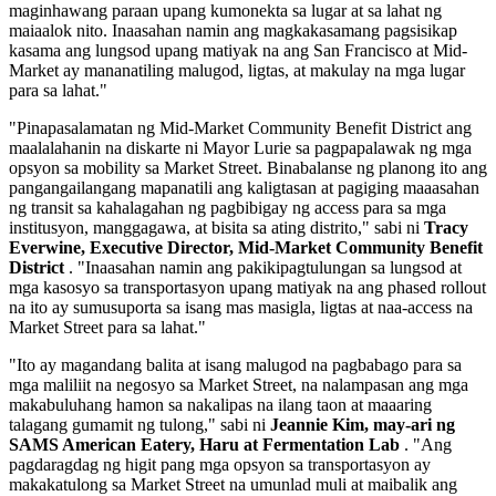
maginhawang paraan upang kumonekta sa lugar at sa lahat ng
maiaalok nito. Inaasahan namin ang magkakasamang pagsisikap
kasama ang lungsod upang matiyak na ang San Francisco at Mid-
Market ay mananatiling malugod, ligtas, at makulay na mga lugar
para sa lahat."
"Pinapasalamatan ng Mid-Market Community Benefit District ang
maalalahanin na diskarte ni Mayor Lurie sa pagpapalawak ng mga
opsyon sa mobility sa Market Street. Binabalanse ng planong ito ang
pangangailangang mapanatili ang kaligtasan at pagiging maaasahan
ng transit sa kahalagahan ng pagbibigay ng access para sa mga
institusyon, manggagawa, at bisita sa ating distrito," sabi ni
Tracy
Everwine, Executive Director, Mid-Market Community Benefit
District
. "Inaasahan namin ang pakikipagtulungan sa lungsod at
mga kasosyo sa transportasyon upang matiyak na ang phased rollout
na ito ay sumusuporta sa isang mas masigla, ligtas at naa-access na
Market Street para sa lahat."
"Ito ay magandang balita at isang malugod na pagbabago para sa
mga maliliit na negosyo sa Market Street, na nalampasan ang mga
makabuluhang hamon sa nakalipas na ilang taon at maaaring
talagang gumamit ng tulong," sabi ni
Jeannie Kim, may-ari ng
SAMS American Eatery, Haru at Fermentation Lab
. "Ang
pagdaragdag ng higit pang mga opsyon sa transportasyon ay
makakatulong sa Market Street na umunlad muli at maibalik ang