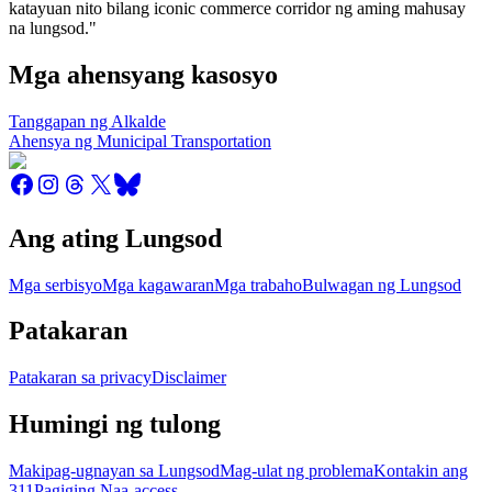
katayuan nito bilang iconic commerce corridor ng aming mahusay
na lungsod."
Mga ahensyang kasosyo
Tanggapan ng Alkalde
Ahensya ng Municipal Transportation
Ang ating Lungsod
Mga serbisyo
Mga kagawaran
Mga trabaho
Bulwagan ng Lungsod
Patakaran
Patakaran sa privacy
Disclaimer
Humingi ng tulong
Makipag-ugnayan sa Lungsod
Mag-ulat ng problema
Kontakin ang
311
Pagiging Naa-access