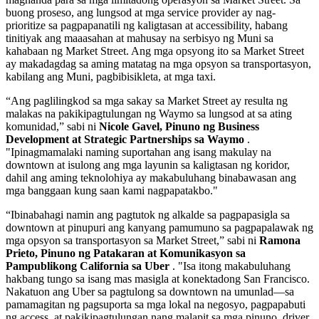
buong proseso, ang lungsod at mga service provider ay nag-
prioritize sa pagpapanatili ng kaligtasan at accessibility, habang
tinitiyak ang maaasahan at mahusay na serbisyo ng Muni sa
kahabaan ng Market Street. Ang mga opsyong ito sa Market Street
ay makadagdag sa aming matatag na mga opsyon sa transportasyon,
kabilang ang Muni, pagbibisikleta, at mga taxi.
“Ang paglilingkod sa mga sakay sa Market Street ay resulta ng
malakas na pakikipagtulungan ng Waymo sa lungsod at sa ating
komunidad,” sabi ni
Nicole Gavel, Pinuno ng Business
Development at Strategic Partnerships sa Waymo
.
"Ipinagmamalaki naming suportahan ang isang makulay na
downtown at isulong ang mga layunin sa kaligtasan ng koridor,
dahil ang aming teknolohiya ay makabuluhang binabawasan ang
mga banggaan kung saan kami nagpapatakbo."
“Ibinabahagi namin ang pagtutok ng alkalde sa pagpapasigla sa
downtown at pinupuri ang kanyang pamumuno sa pagpapalawak ng
mga opsyon sa transportasyon sa Market Street,” sabi ni
Ramona
Prieto, Pinuno ng Patakaran at Komunikasyon sa
Pampublikong California sa Uber
. "Isa itong makabuluhang
hakbang tungo sa isang mas masigla at konektadong San Francisco.
Nakatuon ang Uber sa pagtulong sa downtown na umunlad—sa
pamamagitan ng pagsuporta sa mga lokal na negosyo, pagpapabuti
ng access, at pakikipagtulungan nang malapit sa mga pinuno, driver,