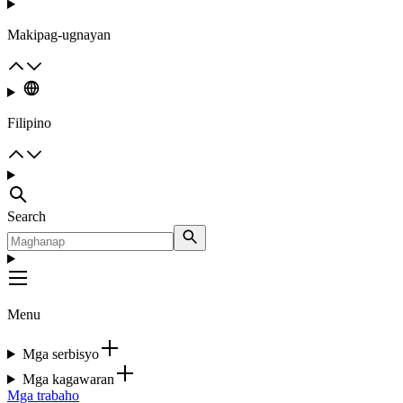
Makipag-ugnayan
Filipino
Search
Menu
Mga serbisyo
Mga kagawaran
Mga trabaho