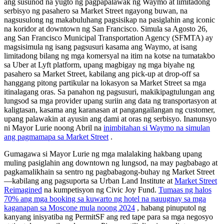
ang susunod na yugto ng pagpapalawak ng Waymo at limitadong
serbisyo ng pasahero sa Market Street ngayong buwan, na
nagsusulong ng makabuluhang pagsisikap na pasiglahin ang iconic
na koridor at downtown ng San Francisco. Simula sa Agosto 26,
ang San Francisco Municipal Transportation Agency (SFMTA) ay
magsisimula ng isang pagsusuri kasama ang Waymo, at isang
limitadong bilang ng mga komersyal na itim na kotse na tumatakbo
sa Uber at Lyft platform, upang magbigay ng mga biyahe ng
pasahero sa Market Street, kabilang ang pick-up at drop-off sa
hanggang pitong partikular na lokasyon sa Market Street sa mga
itinalagang oras. Sa panahon ng pagsusuri, makikipagtulungan ang
lungsod sa mga provider upang suriin ang data ng transportasyon at
kaligtasan, kasama ang karanasan at pangangailangan ng customer,
upang palawakin at ayusin ang dami at oras ng serbisyo. Inanunsyo
ni Mayor Lurie noong Abril na
inimbitahan si Waymo na simulan
ang pagmamapa sa Market Street
.
Gumagawa si Mayor Lurie ng mga malalaking hakbang upang
muling pasiglahin ang downtown ng lungsod, na may pagbabago at
pagkamalikhain sa sentro ng pagbabagong-buhay ng Market Street
—kabilang ang pagsuporta sa Urban Land Institute at
Market Street
Reimagined
na kumpetisyon ng Civic Joy Fund.
Tumaas ng halos
70% ang mga booking sa kuwarto ng hotel na nauugnay sa mga
kaganapan sa Moscone mula noong 2024
, habang pinuputol ng
kanyang inisyatiba ng PermitSF ang red tape para sa mga negosyo