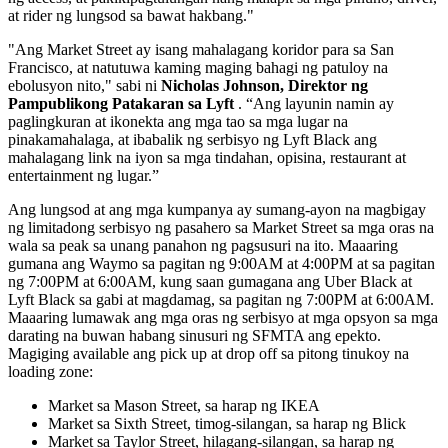
at rider ng lungsod sa bawat hakbang."
"Ang Market Street ay isang mahalagang koridor para sa San
Francisco, at natutuwa kaming maging bahagi ng patuloy na
ebolusyon nito," sabi ni
Nicholas Johnson, Direktor ng
Pampublikong Patakaran sa Lyft
. “Ang layunin namin ay
paglingkuran at ikonekta ang mga tao sa mga lugar na
pinakamahalaga, at ibabalik ng serbisyo ng Lyft Black ang
mahalagang link na iyon sa mga tindahan, opisina, restaurant at
entertainment ng lugar.”
Ang lungsod at ang mga kumpanya ay sumang-ayon na magbigay
ng limitadong serbisyo ng pasahero sa Market Street sa mga oras na
wala sa peak sa unang panahon ng pagsusuri na ito. Maaaring
gumana ang Waymo sa pagitan ng 9:00AM at 4:00PM at sa pagitan
ng 7:00PM at 6:00AM, kung saan gumagana ang Uber Black at
Lyft Black sa gabi at magdamag, sa pagitan ng 7:00PM at 6:00AM.
Maaaring lumawak ang mga oras ng serbisyo at mga opsyon sa mga
darating na buwan habang sinusuri ng SFMTA ang epekto.
Magiging available ang pick up at drop off sa pitong tinukoy na
loading zone:
Market sa Mason Street, sa harap ng IKEA
Market sa Sixth Street, timog-silangan, sa harap ng Blick
Market sa Taylor Street, hilagang-silangan, sa harap ng