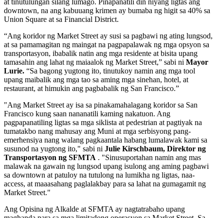
at tinutulungan silang lumago. Pinapanatili din niyang ligtas ang
downtown, na ang kabuuang krimen ay bumaba ng higit sa 40% sa
Union Square at sa Financial District.
“Ang koridor ng Market Street ay susi sa pagbawi ng ating lungsod,
at sa pamamagitan ng maingat na pagpapalawak ng mga opsyon sa
transportasyon, ibabalik natin ang mga residente at bisita upang
tamasahin ang lahat ng maiaalok ng Market Street,” sabi ni
Mayor
Lurie.
“Sa bagong yugtong ito, tinutukoy namin ang mga tool
upang maibalik ang mga tao sa aming mga sinehan, hotel, at
restaurant, at himukin ang pagbabalik ng San Francisco.”
"Ang Market Street ay isa sa pinakamahalagang koridor sa San
Francisco kung saan nananatili kaming nakatuon. Ang
pagpapanatiling ligtas sa mga siklista at pedestrian at pagtiyak na
tumatakbo nang mahusay ang Muni at mga serbisyong pang-
emerhensiya nang walang pagkaantala habang lumalawak kami sa
susunod na yugtong ito," sabi ni
Julie Kirschbaum, Direktor ng
Transportasyon ng SFMTA
. "Sinusuportahan namin ang mas
malawak na gawain ng lungsod upang isulong ang aming pagbawi
sa downtown at patuloy na tutulong na lumikha ng ligtas, naa-
access, at maaasahang paglalakbay para sa lahat na gumagamit ng
Market Street."
Ang Opisina ng Alkalde at SFMTA ay nagtatrabaho upang
maghanda para sa mga limitadong operasyon sa Market Street. Sa