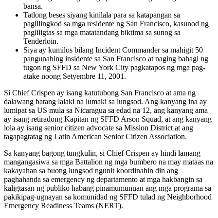
bansa.
Tatlong beses siyang kinilala para sa katapangan sa
paglilingkod sa mga residente ng San Francisco, kasunod ng
pagliligtas sa mga matatandang biktima sa sunog sa
Tenderloin.
Siya ay kumilos bilang Incident Commander sa mahigit 50
pangunahing insidente sa San Francisco at naging bahagi ng
tugon ng SFFD sa New York City pagkatapos ng mga pag-
atake noong Setyembre 11, 2001.
Si Chief Crispen ay isang katutubong San Francisco at ama ng
dalawang batang lalaki na lumaki sa lungsod. Ang kanyang ina ay
lumipat sa US mula sa Nicaragua sa edad na 12, ang kanyang ama
ay isang retiradong Kapitan ng SFFD Arson Squad, at ang kanyang
lola ay isang senior citizen advocate sa Mission District at ang
tagapagtatag ng Latin American Senior Citizen Association.
Sa kanyang bagong tungkulin, si Chief Crispen ay hindi lamang
mangangasiwa sa mga Battalion ng mga bumbero na may mataas na
kakayahan sa buong lungsod ngunit koordinahin din ang
paghahanda sa emergency ng departamento at mga hakbangin sa
kaligtasan ng publiko habang pinamumunuan ang mga programa sa
pakikipag-ugnayan sa komunidad ng SFFD tulad ng Neighborhood
Emergency Readiness Teams (NERT).