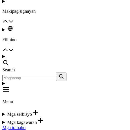
Makipag-ugnayan
Filipino
Search
Menu
Mga serbisyo
Mga kagawaran
Mga trabaho