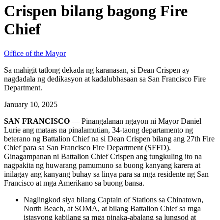
Crispen bilang bagong Fire
Chief
Office of the Mayor
Sa mahigit tatlong dekada ng karanasan, si Dean Crispen ay
nagdadala ng dedikasyon at kadalubhasaan sa San Francisco Fire
Department.
January 10, 2025
SAN FRANCISCO
— Pinangalanan ngayon ni Mayor Daniel
Lurie ang mataas na pinalamutian, 34-taong departamento ng
beterano ng Battalion Chief na si Dean Crispen bilang ang 27th Fire
Chief para sa San Francisco Fire Department (SFFD).
Ginagampanan ni Battalion Chief Crispen ang tungkuling ito na
nagpakita ng huwarang pamumuno sa buong kanyang karera at
inilagay ang kanyang buhay sa linya para sa mga residente ng San
Francisco at mga Amerikano sa buong bansa.
Naglingkod siya bilang Captain of Stations sa Chinatown,
North Beach, at SOMA, at bilang Battalion Chief sa mga
istasyong kabilang sa mga pinaka-abalang sa lungsod at