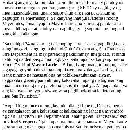
Habang ang mga komunidad sa Southern California ay patuloy na
lumalaban sa mga mapanirang sunog, ang SFFD ay nagbigay ng
mga mapagkukunan upang suportahan ang mga pagsisikap sa
pagtugon sa emerhensiya. Sa kanyang inaugural address noong
Miyerkules, ipinahayag ni Mayor Lurie ang kanyang pakikiisa sa
mga nahihirapan at patuloy na magbibigay ng suporta ang lungsod
kung kinakailangan.
“Sa mahigit 34 na taon ng natatanging karanasan sa paglilingkod sa
ating lungsod, pangungunahan ni Chief Crispen ang San Francisco
Fire Department na may parehong pakikiramay, integridad, at hindi
natitinag na dedikasyon na nagbigay-kahulugan sa kanyang buong
karera,” sabi
ni Mayor Lurie
. “Bilang isang unang tumugon, isang
tagapagtaguyod para sa mga populasyon na kulang sa serbisyo, o
isang pinuno na nagsusulong ng pakikipagtulungan, siya ay
nagpakita ng isang pambihirang kakayahan upang matugunan ang
mga hamon nang may parehong lakas at empatiya. At ipapakita niya
ang kakayahang iyon araw-araw sa paglilingkod sa kaligtasan ng
mga San Francisco.”
“Ang aking numero unong layunin bilang Hepe ng Departamento
ay pangalagaan ang kalusugan at kaligtasan ng lahat ng miyembro
ng San Francisco Fire Department at lahat ng San Franciscans,” sabi
ni Chief Crispen
. “Ipinatupad namin ang pananaw ni Mayor Lurie
para sa isang mas ligtas, mas malinis na San Francisco at patuloy na