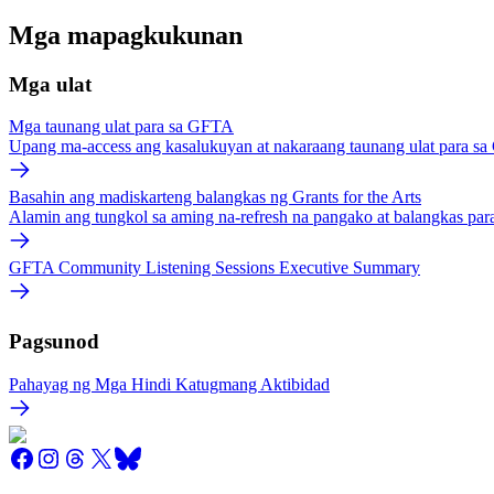
Mga mapagkukunan
Mga ulat
Mga taunang ulat para sa GFTA
Upang ma-access ang kasalukuyan at nakaraang taunang ulat para sa
Basahin ang madiskarteng balangkas ng Grants for the Arts
Alamin ang tungkol sa aming na-refresh na pangako at balangkas par
GFTA Community Listening Sessions Executive Summary
Pagsunod
Pahayag ng Mga Hindi Katugmang Aktibidad