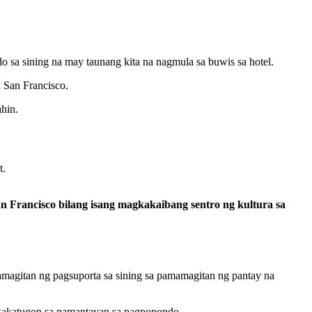
 sa sining na may taunang kita na nagmula sa buwis sa hotel.
 San Francisco.
hin.
t.
n Francisco bilang isang magkakaibang sentro ng kultura sa
magitan ng pagsuporta sa sining sa pamamagitan ng pantay na
akakatugon sa pamantayan sa pagpopondo.