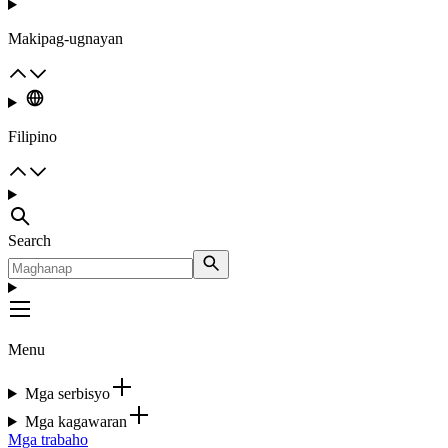
Makipag-ugnayan
Filipino
Search
Menu
Mga serbisyo
Mga kagawaran
Mga trabaho