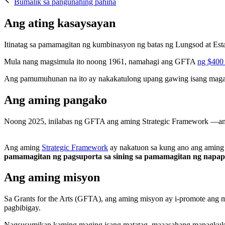
Bumalik sa pangunahing pahina
Ang ating kasaysayan
Itinatag sa pamamagitan ng kumbinasyon ng batas ng Lungsod at Est
Mula nang magsimula ito noong 1961, namahagi ang GFTA
ng $400 
Ang pamumuhunan na ito ay nakakatulong upang gawing isang magand
Ang aming pangako
Noong 2025, inilabas ng GFTA ang aming Strategic Framework —ang
Ang aming
Strategic Framework
ay nakatuon sa kung ano ang aming
pamamagitan ng pagsuporta sa sining sa pamamagitan ng napap
Ang aming misyon
Sa Grants for the Arts (GFTA), ang aming misyon ay i-promote ang 
pagbibigay.
Nagsusumikap kaming maging isang matatag, maaasahang mapagkukuna