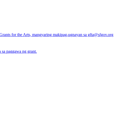
 Grants for the Arts, mangyaring makipag-ugnayan sa gfta@sfgov.org
a sa paggawa ng grant.