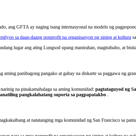
ado, ang GFTA ay naging isang internasyonal na modelo ng pagpopondo
milyon sa daan-daang nonprofit na organisasyon ng sining at kultura
sa
ang lugar ang ating Lungsod upang manirahan, magtrabaho, at bisita
 aming panibagong pangako at gabay na diskarte sa paggawa ng gran
 narinig na pinakamahalaga sa aming komunidad:
pagtataguyod ng Sa
anatiling pangkalahatang suporta sa pagpapatakbo
.
magkakaibang at natatanging mga komunidad ng San Francisco sa pama
n para sa mga nonprofit na organisasyon ng sining at kultura na n