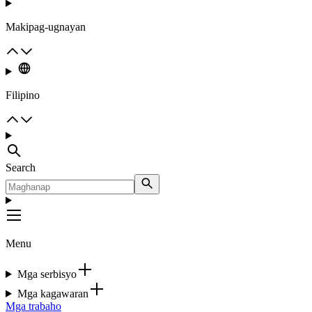
Makipag-ugnayan
Filipino
Search
Menu
Mga serbisyo
Mga kagawaran
Mga trabaho