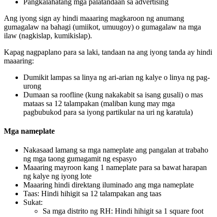
Pangkalahatang mga palatandaan sa advertising
Ang iyong sign ay hindi maaaring magkaroon ng anumang
gumagalaw na bahagi (umiikot, umuugoy) o gumagalaw na mga
ilaw (nagkislap, kumikislap).
Kapag nagpaplano para sa laki, tandaan na ang iyong tanda ay hindi
maaaring:
Dumikit lampas sa linya ng ari-arian ng kalye o linya ng pag-
urong
Dumaan sa roofline (kung nakakabit sa isang gusali) o mas
mataas sa 12 talampakan (maliban kung may mga
pagbubukod para sa iyong partikular na uri ng karatula)
Mga nameplate
Nakasaad lamang sa mga nameplate ang pangalan at trabaho
ng mga taong gumagamit ng espasyo
Maaaring mayroon kang 1 nameplate para sa bawat harapan
ng kalye ng iyong lote
Maaaring hindi direktang iluminado ang mga nameplate
Taas: Hindi hihigit sa 12 talampakan ang taas
Sukat:
Sa mga distrito ng RH: Hindi hihigit sa 1 square foot