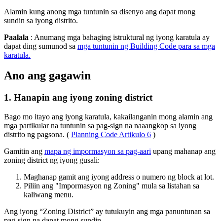
Alamin kung anong mga tuntunin sa disenyo ang dapat mong
sundin sa iyong distrito.
Paalala
: Anumang mga bahaging istruktural ng iyong karatula ay
dapat ding sumunod sa
mga tuntunin ng Building Code para sa mga
karatula.
Ano ang gagawin
1. Hanapin ang iyong zoning district
Bago mo itayo ang iyong karatula, kakailanganin mong alamin ang
mga partikular na tuntunin sa pag-sign na naaangkop sa iyong
distrito ng pagsona. (
Planning Code Artikulo 6
)
Gamitin ang
mapa ng impormasyon sa pag-aari
upang mahanap ang
zoning district ng iyong gusali:
Maghanap gamit ang iyong address o numero ng block at lot.
Piliin ang "Impormasyon ng Zoning" mula sa listahan sa
kaliwang menu.
Ang iyong “Zoning District” ay tutukuyin ang mga panuntunan sa
pag-sign na dapat mong sundin.