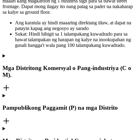
maaari kang magkaroon ng 1 business sign para sa bawat street
frontage. Dapat mong ilagay ito nang patag sa pader na nakaharap
sa kalye sa ground floor.
Ang karatula ay hindi maaaring direktang iilaw, at dapat na
patayin kapag ang negosyo ay sarado
Sukat: Hindi hihigit sa 1 talampakang kuwadrado para sa
bawat talampakan ng harapan ng kalye na inookupahan ng
gusali hangga't wala pang 100 talampakang kuwadrado.
Mga Distritong Komersyal o Pang-industriya (C o
M).
Pampublikong Paggamit (P) na mga Distrito