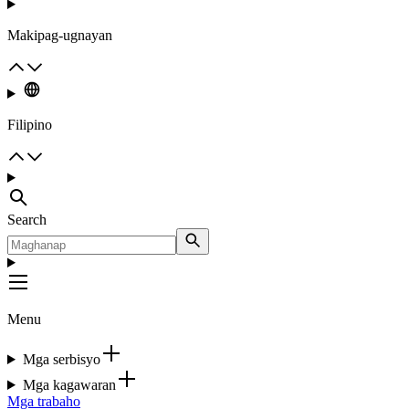
Makipag-ugnayan
Filipino
Search
Menu
Mga serbisyo
Mga kagawaran
Mga trabaho