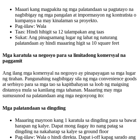
Maaari kang magpakita ng mga palatandaan sa pagtatayo na
nagbibigay ng mga pangalan at impormasyon ng kontratista o
kumpanya na may kinalaman sa proyekto.
Pag-iilaw: Wala
Taas: Hindi hihigit sa 12 talampakan ang taas
Sukat: Ang pinagsamang lugar ng lahat ng naturang
palatandaan ay hindi maaaring higit sa 10 square feet
Mga karatula sa negosyo para sa limitadong komersyal na
paggamit
Ang ilang mga komersyal na negosyo ay pinapayagan sa mga lugar
ng tirahan. Pangunahing nagbibigay sila ng mga convenience goods
at serbisyo para sa mga tao sa kapitbahayan sa loob ng maigsing
distansya mula sa kanilang mga tahanan. Maaaring may mga
sumusunod na palatandaan ang mga negosyong ito:
Mga palatandaan sa dingding
Maaaring mayroon kang 1 karatula sa dingding para sa bawat
harapan ng kalye. Dapat mong ilagay ito nang patag sa
dingding na nakaharap sa kalye sa ground floor
Pag-iilaw: Wala o hindi direkta. Dapat i-off kapag sarado ang