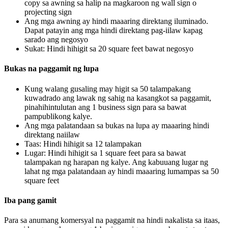
copy sa awning sa halip na magkaroon ng wall sign o
projecting sign
Ang mga awning ay hindi maaaring direktang iluminado.
Dapat patayin ang mga hindi direktang pag-iilaw kapag
sarado ang negosyo
Sukat: Hindi hihigit sa 20 square feet bawat negosyo
Bukas na paggamit ng lupa
Kung walang gusaling may higit sa 50 talampakang
kuwadrado ang lawak ng sahig na kasangkot sa paggamit,
pinahihintulutan ang 1 business sign para sa bawat
pampublikong kalye.
Ang mga palatandaan sa bukas na lupa ay maaaring hindi
direktang naiilaw
Taas: Hindi hihigit sa 12 talampakan
Lugar: Hindi hihigit sa 1 square feet para sa bawat
talampakan ng harapan ng kalye. Ang kabuuang lugar ng
lahat ng mga palatandaan ay hindi maaaring lumampas sa 50
square feet
Iba pang gamit
Para sa anumang komersyal na paggamit na hindi nakalista sa itaas,