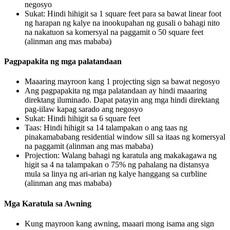
negosyo
Sukat: Hindi hihigit sa 1 square feet para sa bawat linear foot
ng harapan ng kalye na inookupahan ng gusali o bahagi nito
na nakatuon sa komersyal na paggamit o 50 square feet
(alinman ang mas mababa)
Pagpapakita ng mga palatandaan
Maaaring mayroon kang 1 projecting sign sa bawat negosyo
Ang pagpapakita ng mga palatandaan ay hindi maaaring
direktang iluminado. Dapat patayin ang mga hindi direktang
pag-iilaw kapag sarado ang negosyo
Sukat: Hindi hihigit sa 6 square feet
Taas: Hindi hihigit sa 14 talampakan o ang taas ng
pinakamababang residential window sill sa itaas ng komersyal
na paggamit (alinman ang mas mababa)
Projection: Walang bahagi ng karatula ang makakagawa ng
higit sa 4 na talampakan o 75% ng pahalang na distansya
mula sa linya ng ari-arian ng kalye hanggang sa curbline
(alinman ang mas mababa)
Mga Karatula sa Awning
Kung mayroon kang awning, maaari mong isama ang sign