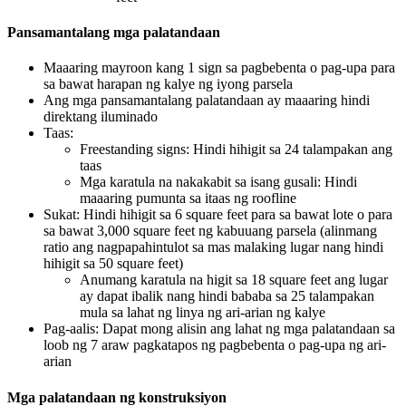
Pansamantalang mga palatandaan
Maaaring mayroon kang 1 sign sa pagbebenta o pag-upa para
sa bawat harapan ng kalye ng iyong parsela
Ang mga pansamantalang palatandaan ay maaaring hindi
direktang iluminado
Taas:
Freestanding signs: Hindi hihigit sa 24 talampakan ang
taas
Mga karatula na nakakabit sa isang gusali: Hindi
maaaring pumunta sa itaas ng roofline
Sukat: Hindi hihigit sa 6 square feet para sa bawat lote o para
sa bawat 3,000 square feet ng kabuuang parsela (alinmang
ratio ang nagpapahintulot sa mas malaking lugar nang hindi
hihigit sa 50 square feet)
Anumang karatula na higit sa 18 square feet ang lugar
ay dapat ibalik nang hindi bababa sa 25 talampakan
mula sa lahat ng linya ng ari-arian ng kalye
Pag-aalis: Dapat mong alisin ang lahat ng mga palatandaan sa
loob ng 7 araw pagkatapos ng pagbebenta o pag-upa ng ari-
arian
Mga palatandaan ng konstruksiyon