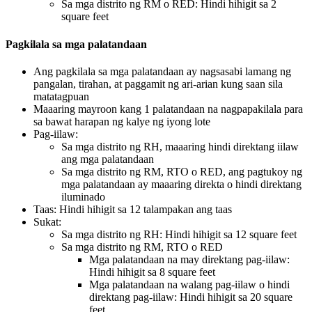
Sa mga distrito ng RM o RED: Hindi hihigit sa 2
square feet
Pagkilala sa mga palatandaan
Ang pagkilala sa mga palatandaan ay nagsasabi lamang ng
pangalan, tirahan, at paggamit ng ari-arian kung saan sila
matatagpuan
Maaaring mayroon kang 1 palatandaan na nagpapakilala para
sa bawat harapan ng kalye ng iyong lote
Pag-iilaw:
Sa mga distrito ng RH, maaaring hindi direktang iilaw
ang mga palatandaan
Sa mga distrito ng RM, RTO o RED, ang pagtukoy ng
mga palatandaan ay maaaring direkta o hindi direktang
iluminado
Taas: Hindi hihigit sa 12 talampakan ang taas
Sukat:
Sa mga distrito ng RH: Hindi hihigit sa 12 square feet
Sa mga distrito ng RM, RTO o RED
Mga palatandaan na may direktang pag-iilaw:
Hindi hihigit sa 8 square feet
Mga palatandaan na walang pag-iilaw o hindi
direktang pag-iilaw: Hindi hihigit sa 20 square
feet