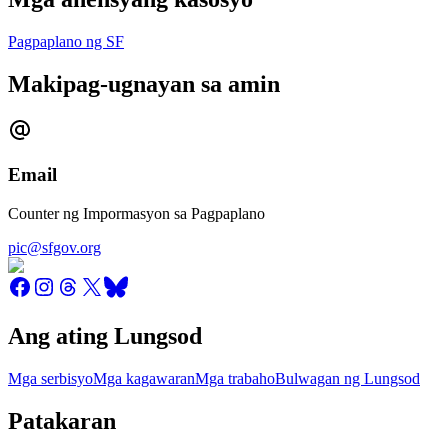
Pagpaplano ng SF
Makipag-ugnayan sa amin
Email
Counter ng Impormasyon sa Pagpaplano
pic@sfgov.org
Ang ating Lungsod
Mga serbisyo
Mga kagawaran
Mga trabaho
Bulwagan ng Lungsod
Patakaran