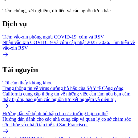
Tiêm chủng, xét nghiệm, dữ liệu và các nguồn lực khác
Dịch vụ
Tiêm vắc-xin phòng ngừa COVID-19, cúm và RSV
Nhận vắc-xin COVID-19 và cúm cập nhật 2025–2026. Tìm hiểu về
vắc-xin RSV.
Tài nguyên
Tôi cảm thấy không khỏe.
Trang thông tin về virus đường hô hấp của Sở Y tế Công cộng
California cung cấp thông tin về những việc cần làm nếu bạn cảm
thấy bị ốm, bao gồm các nguồn lực xét nghiệm và điều trị.
Hướng dẫn về bệnh hô hấp cho các trường hợp cụ thể
Hướng dẫn dành cho các nhà cung cấp và quản lý cơ sở chăm sóc
sức khỏe và nhà ở tập thể tại San Francisco.