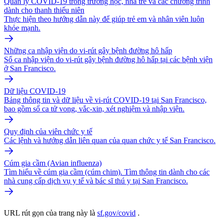
Quản lý COVID-19 trong trường học, nhà trẻ và các chương trình
dành cho thanh thiếu niên
Thực hiện theo hướng dẫn này để giúp trẻ em và nhân viên luôn
khỏe mạnh.
Những ca nhập viện do vi-rút gây bệnh đường hô hấp
Số ca nhập viện do vi-rút gây bệnh đường hô hấp tại các bệnh viện
ở San Francisco.
Dữ liệu COVID-19
Bảng thông tin và dữ liệu về vi-rút COVID-19 tại San Francisco,
bao gồm số ca tử vong, vắc-xin, xét nghiệm và nhập viện.
Quy định của viên chức y tế
Các lệnh và hướng dẫn liên quan của quan chức y tế San Francisco.
Cúm gia cầm (Avian influenza)
Tìm hiểu về cúm gia cầm (cúm chim). Tìm thông tin dành cho các
nhà cung cấp dịch vụ y tế và bác sĩ thú y tại San Francisco.
URL rút gọn của trang này là
sf.gov/covid
.