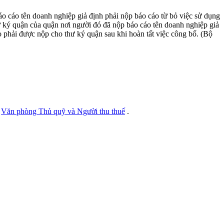
o cáo tên doanh nghiệp giả định phải nộp báo cáo từ bỏ việc sử dụng
ư ký quận của quận nơi người đó đã nộp báo cáo tên doanh nghiệp giả
 phải được nộp cho thư ký quận sau khi hoàn tất việc công bố. (Bộ
i
Văn phòng Thủ quỹ và Người thu thuế
.