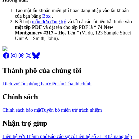
Tạo một tài khoản miễn phí hoặc đăng nhập vào tài khoản
của bạn bằng
Box
.
Kết hợp
mẫu đơn đăng ký
và tất cả các tài liệu bắt buộc vào
một tệp PDF
và đặt tên cho tệp PDF là “
74 New
Montgomery #317 – Họ, Tên
” (Ví dụ, 123 Sample Street
Unit A – Smith, John).
Thành phố của chúng tôi
Dịch vụ
Các phòng ban
Việc làm
Tòa thị chính
Chính sách
Chính sách bảo mật
Tuyên bố miễn trừ trách nhiệm
Nhận trợ giúp
Liên hệ với Thành phố
Báo cáo sự cố
Liên hệ số 311
Khả năng tiếp