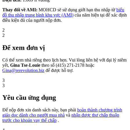
Thay đổi về AMI:
MOHCD sẽ sử dụng giới hạn thu nhập từ
biểu
đồ thu nhập trung bình khu vực (AMI)
của năm hiện tại để xác định
điều kiện đủ của người nộp đơn.
2
2
Để xem đơn vị
Có thể xem nhà riêng theo lịch hẹn. Vui lòng liên hệ với đại lý niêm
yết,
Gina Tse-Louie
theo số (415) 271-2178 hoặc
Gina@rerevolution.biz
để được hỗ trợ.
3
3
Yêu cầu ứng dụng
Để nộp đơn xin danh sách này, bạn phải
hoàn thành chương trình
giáo dục dành cho người mua nhà
và
nhận được thư chấp thuận
trước cho khoản vay thế chấp
.