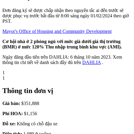
Đơn đăng ký sẽ được chấp nhận theo nguyên tắc ai đến trước sẽ
được phục vụ trước bắt đầu từ 8:00 sáng ngày 01/02/2024 theo giờ
PST.
Mayor's Office of Housing and Community Development
Cơ hội nhà ở 2 phòng ngủ với mức giá dưới giá thị trường
(BMR) ở mức 120% Thu nhập trung bình khu vực (AMI).
Ngày đăng đầu tiên trên DAHLIA: 6 tháng 10 năm 2023. Xem
thông tin chi tiết về danh sách đầy đủ trên
DAHLIA
.
1
1
Thông tin đơn vị
Giá bán:
$351,888
Phí HOA:
$1,156
Đỗ xe:
Không có chỗ đậu xe
Diện tích:
1.089 ft vuông