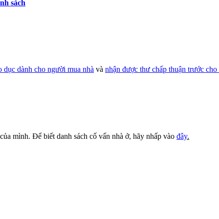
nh sách
áo dục dành cho người mua nhà
và
nhận được thư chấp thuận trước cho
ở của mình. Để biết danh sách cố vấn nhà ở, hãy nhấp vào
đây
.