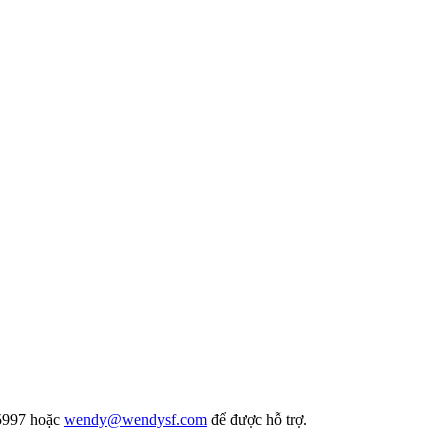
5997
hoặc
wendy@wendysf.com
để được hỗ trợ.