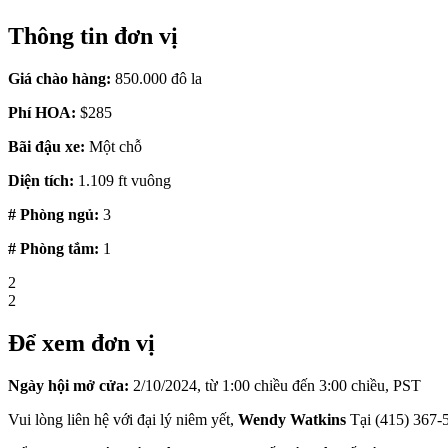
Thông tin đơn vị
Giá chào hàng:
850.000 đô la
Phí HOA:
$285
Bãi đậu xe:
Một chỗ
Diện tích:
1.109 ft vuông
# Phòng ngủ:
3
# Phòng tắm:
1
2
2
Để xem đơn vị
Ngày hội mở cửa:
2
/10
/2024, từ 1:00 chiều đến 3:00 chiều, PST
Vui lòng liên hệ với đại lý niêm yết,
Wendy Watkins
Tại
(415) 367-