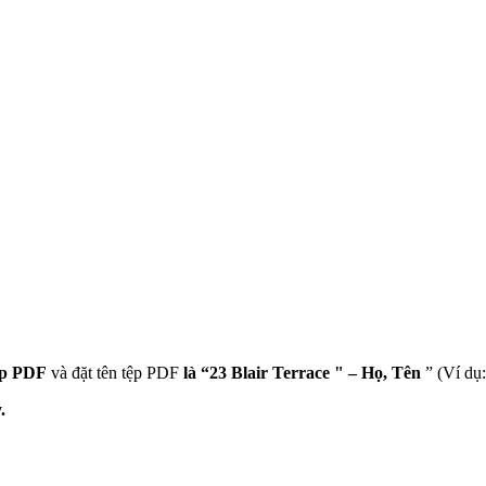
ệp PDF
và đặt tên tệp PDF
là “23 Blair Terrace " – Họ, Tên
” (Ví dụ:
.