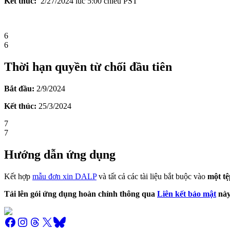
Kết thúc:
2
/27
/2024 lúc 5:00 chiều PST
6
6
Thời hạn quyền từ chối đầu tiên
Bắt đầu:
2/9
/
2024
Kết thúc:
25/3/2024
7
7
Hướng dẫn ứng dụng
Kết hợp
mẫu đơn xin DALP
và tất cả các tài liệu bắt buộc vào
một t
Tải lên gói ứng dụng hoàn chỉnh thông qua
Liên kết bảo mật
này