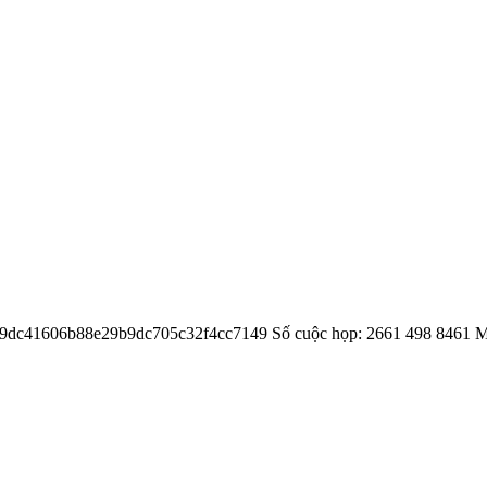
=m9dc41606b88e29b9dc705c32f4cc7149 Số cuộc họp: 2661 498 8461 