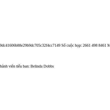
=m9dc41606b88e29b9dc705c32f4cc7149 Số cuộc họp: 2661 498 8461 
Thành viên tiểu ban: Belinda Dobbs