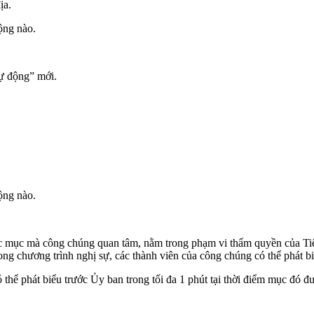
ịa.
ộng nào.
tự động” mới.
ộng nào.
ác mục mà công chúng quan tâm, nằm trong phạm vi thẩm quyền của Tiể
g chương trình nghị sự, các thành viên của công chúng có thể phát biể
 thể phát biểu trước Ủy ban trong tối đa 1 phút tại thời điểm mục đó 