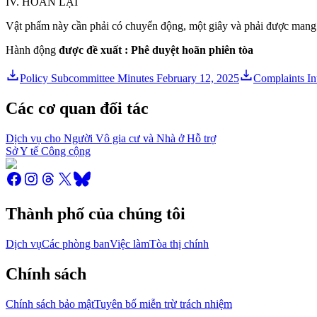
IV. HOÃN LẠI
Vật phẩm này cần phải có chuyển động, một giây và phải được mang
Hành động
được đề xuất
:
Phê duyệt
hoãn phiên tòa
Policy Subcommittee Minutes February 12, 2025
Complaints I
Các cơ quan đối tác
Dịch vụ cho Người Vô gia cư và Nhà ở Hỗ trợ
Sở Y tế Công cộng
Thành phố của chúng tôi
Dịch vụ
Các phòng ban
Việc làm
Tòa thị chính
Chính sách
Chính sách bảo mật
Tuyên bố miễn trừ trách nhiệm