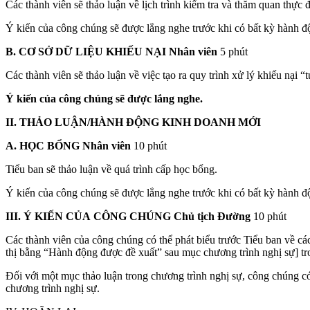
Các thành viên sẽ thảo luận về lịch trình kiểm tra và thăm quan thực đ
Ý kiến của công chúng sẽ được lắng nghe trước khi có bất kỳ hành đ
B.
CƠ SỞ DỮ LIỆU KHIẾU NẠI Nhân viên
5 phút
Các thành viên sẽ thảo luận về việc tạo ra quy trình xử lý khiếu nại “
Ý kiến của công chúng sẽ được lắng nghe.
II.
THẢO LUẬN/HÀNH ĐỘNG
KINH DOANH
MỚI
A.
HỌC BỔNG Nhân viên
10 phút
Tiểu ban sẽ thảo luận về quá trình cấp học bổng.
Ý kiến của công chúng sẽ được lắng nghe trước khi có bất kỳ hành đ
III.
Ý KIẾN CỦA
CÔNG
CHÚNG
Chủ tịch Đường
10 phút
Các thành viên của công chúng có thể phát biểu trước Tiểu ban về c
thị bằng “Hành động được đề xuất” sau mục chương trình nghị sự] tron
Đối với một mục thảo luận trong chương trình nghị sự, công chúng có
chương trình nghị sự.