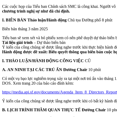
Các cuộc họp của Tiểu ban Chính sách SMC là công khai. Người vô 
chương trình nghị sự như đã chỉ định.
I.
BIÊN BẢN
Thảo luận/Hành động
Chủ tọa Đường phố 8 phút
Biên bản tháng 3 năm 2025
Tiểu ban sẽ xem xét và bỏ phiếu xem có nên phê duyệt dự thảo biên 
Tài liệu giải trình
– Dự thảo biên bản
Ý kiến của công chúng sẽ được lắng nghe trước khi thực hiện hành đ
Hành động được đề xuất: Biểu quyết thông qua biên bản cuộc họ
I.
THẢO LUẬN/HÀNH
ĐỘNG
CÔNG VIỆC
CŨ
A.
AN NINH TẠI CÁC TRÚ ẨN Đường Chair
10 phút
Có một vụ bạo lực nghiêm trọng xảy ra tại một nơi trú ẩn vào tháng 1
DOS. Xem trang 20 của báo cáo đính kèm:
https://media.api.sf.gov/documents/Agenda_Item_8_Directors_Rep
Ý kiến của công chúng sẽ được lắng nghe trước khi có bất kỳ hành đ
B.
LỊCH TRÌNH THĂM QUAN THỰC TẾ
Đường Chair
10 ph