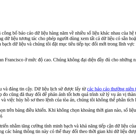
công bố báo cáo dữ liệu hàng năm về nhiều số liệu khác nhau của hệ t
 dữ liệu tương tác cho phép người dùng xem tất cả dữ liệu có sẵn hoặ
inh bạch dữ liệu và chúng tôi đặt mục tiêu tiếp tục đổi mới trong lĩnh 
San Francisco ở mức độ cao. Chúng không đại diện đầy đủ cho những n
ệu và đáng tin cậy. Dữ liệu lịch sử được lấy từ
các báo cáo thường niên 
 đo cũng đã thay đổi để phản ánh tốt hơn quá trình xử lý vụ án vị thàn
à việc hủy hồ sơ theo lệnh của tòa án, chúng tôi không thể phân tích l
họn trên bảng điều khiển. Khi không chọn khoảng thời gian nào, số liệu
ị.
triển nhằm tăng cường tính minh bạch và khả năng tiếp cận dữ liệu của
ong các bảng thông tin này có thể thay đổi theo thời gian khi dữ liệu đư