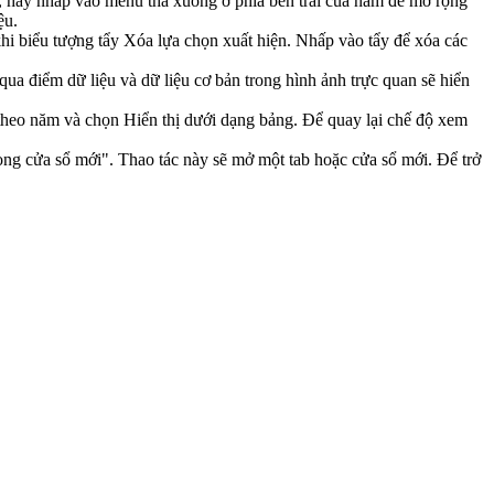
, hãy nhấp vào menu thả xuống ở phía bên trái của năm để mở rộng
iệu.
hi biểu tượng tẩy Xóa lựa chọn xuất hiện. Nhấp vào tẩy để xóa các
 qua điểm dữ liệu và dữ liệu cơ bản trong hình ảnh trực quan sẽ hiển
c theo năm và chọn Hiển thị dưới dạng bảng. Để quay lại chế độ xem
ng cửa sổ mới". Thao tác này sẽ mở một tab hoặc cửa sổ mới. Để trở