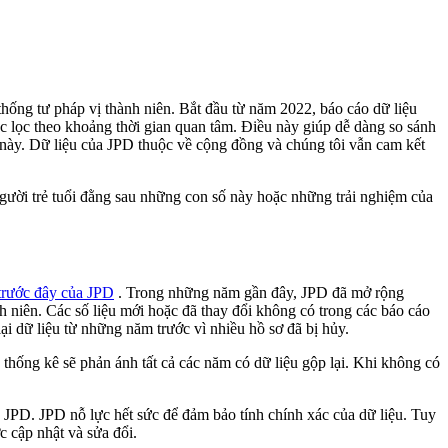
hống tư pháp vị thành niên. Bắt đầu từ năm 2022, báo cáo dữ liệu
c lọc theo khoảng thời gian quan tâm. Điều này giúp dễ dàng so sánh
vực này. Dữ liệu của JPD thuộc về cộng đồng và chúng tôi vẫn cam kết
gười trẻ tuổi đằng sau những con số này hoặc những trải nghiệm của
trước đây của JPD
. Trong những năm gần đây, JPD đã mở rộng
h niên. Các số liệu mới hoặc đã thay đổi không có trong các báo cáo
ại dữ liệu từ những năm trước vì nhiều hồ sơ đã bị hủy.
 thống kê sẽ phản ánh tất cả các năm có dữ liệu gộp lại. Khi không có
 JPD. JPD nỗ lực hết sức để đảm bảo tính chính xác của dữ liệu. Tuy
ợc cập nhật và sửa đổi.