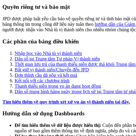
Quyền riêng tư và bảo mật
JPD được pháp luật yêu cầu bảo vệ quyền riêng tư và tính bảo mật củ
bảng thông tin trong cổng dữ liệu này tuân theo
hướng dẫn của Giám 
người được nhận vào Nhà tù vị thành niên cho nhiều nhóm chủng tộc
Các phần của bảng điều khiển
Nhập học vào Nhà tù vị thành niên
Dân số tại Trung tâm Tư pháp Vị thành niên
Thời gian lưu trú của thanh thiếu niên được thả khỏi Trung tâm
Bắt giữ vị thành niên/Chuyển đến JPD
Đơn thỉnh cầu đã nộp và kết quả
Kết nối với các chương trình
Thanh thiếu niên trong vụ án đang hoạt động
Dân số trung bình hàng ngày trong lịch sử tại Trung tâm tư phá
Tìm hiểu thêm về quy trình xét xử vụ án vị thành niên tại đây.
Hướng dẫn sử dụng Dashboards
Để tìm hiểu thêm về dữ liệu được hiển thị:
Cuộn đến phần bên
nguồn sẽ bao gồm thêm thông tin về định nghĩa, phép đo và các