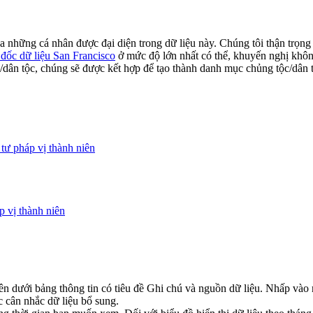
a những cá nhân được đại diện trong dữ liệu này. Chúng tôi thận trọng
đốc dữ liệu San Francisco
ở mức độ lớn nhất có thể, khuyến nghị khôn
/dân tộc, chúng sẽ được kết hợp để tạo thành danh mục chủng tộc/dân
 tư pháp vị thành niên
p vị thành niên
 dưới bảng thông tin có tiêu đề Ghi chú và nguồn dữ liệu.
Nhấp vào n
 cân nhắc dữ liệu bổ sung.