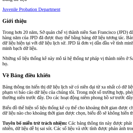
Juvenile Probation Department
Giới thiệu
Trong hơn 20 năm, Sở quản chế vị thành niên San Francisco (JPD) đã 
hàng năm của JPD đã được thay thế bằng bảng dữ liệu tương tác. Bảng
dữ liệu hiện tại với dữ liệu lịch sử. JPD là đơn vị dẫn đầu về tính m
minh bạch dữ liệu.
Những số liệu thống kê này mô tả hệ thống tư pháp vị thành niên ở 
họ.
Về Bảng điều khiển
Bảng thông tin hiển thị dữ liệu lịch sử có niên đại từ xa nhất có dữ li
phạm vi báo cáo dữ liệu của chúng tôi. Trong một số trường hợp, phép
thường niên trước đây. Do các hoạt động niêm phong hồ sơ trước đây v
Biểu đồ thể hiện số liệu thống kê cụ thể cho khoảng thời gian được c
dữ liệu nào cho khoảng thời gian được chọn, biểu đồ sẽ không hiển th
Tuyên bố miễn trừ trách nhiệm:
Các bảng thông tin này được phát 
nhiên, dữ liệu dễ bị sai sót. Các số liệu và ước tính được phản ánh tr