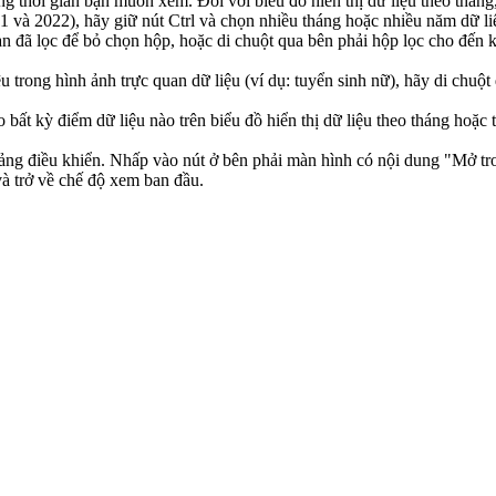
thời gian bạn muốn xem. Đối với biểu đồ hiển thị dữ liệu theo tháng
1 và 2022), hãy giữ nút Ctrl và chọn nhiều tháng hoặc nhiều năm dữ l
n đã lọc để bỏ chọn hộp, hoặc di chuột qua bên phải hộp lọc cho đến k
 trong hình ảnh trực quan dữ liệu (ví dụ: tuyển sinh nữ), hãy di chuột
bất kỳ điểm dữ liệu nào trên biểu đồ hiển thị dữ liệu theo tháng hoặ
ng điều khiển. Nhấp vào nút ở bên phải màn hình có nội dung "Mở tro
này và trở về chế độ xem ban đầu.