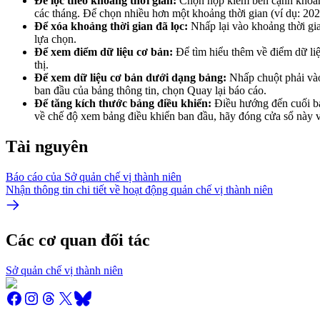
Để lọc theo khoảng thời gian:
Chọn hộp kiểm bên cạnh khoảng 
các tháng. Để chọn nhiều hơn một khoảng thời gian (ví dụ: 202
Để xóa khoảng thời gian đã lọc:
Nhấp lại vào khoảng thời gia
lựa chọn.
Để xem điểm dữ liệu cơ bản:
Để tìm hiểu thêm về điểm dữ liệu
thị.
Để xem dữ liệu cơ bản dưới dạng bảng:
Nhấp chuột phải vào 
ban đầu của bảng thông tin, chọn Quay lại báo cáo.
Để tăng kích thước bảng điều khiển:
Điều hướng đến cuối bả
về chế độ xem bảng điều khiển ban đầu, hãy đóng cửa sổ 
Tài nguyên
Báo cáo của Sở quản chế vị thành niên
Nhận thông tin chi tiết về hoạt động quản chế vị thành niên
Các cơ quan đối tác
Sở quản chế vị thành niên