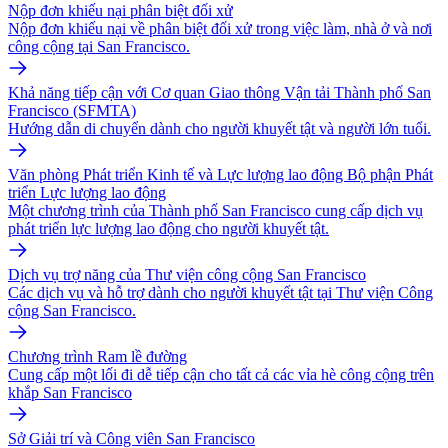
Nộp đơn khiếu nại phân biệt đối xử
Nộp đơn khiếu nại về phân biệt đối xử trong việc làm, nhà ở và nơi
công cộng tại San Francisco.
Khả năng tiếp cận với Cơ quan Giao thông Vận tải Thành phố San
Francisco (SFMTA)
Hướng dẫn di chuyển dành cho người khuyết tật và người lớn tuổi.
Văn phòng Phát triển Kinh tế và Lực lượng lao động Bộ phận Phát
triển Lực lượng lao động
Một chương trình của Thành phố San Francisco cung cấp dịch vụ
phát triển lực lượng lao động cho người khuyết tật.
Dịch vụ trợ năng của Thư viện công cộng San Francisco
Các dịch vụ và hỗ trợ dành cho người khuyết tật tại Thư viện Công
cộng San Francisco.
Chương trình Ram lề đường
Cung cấp một lối đi dễ tiếp cận cho tất cả các vỉa hè công cộng trên
khắp San Francisco
Sở Giải trí và Công viên San Francisco