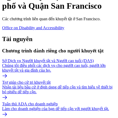
phố và Quận San Francisco
Các chương trình liên quan đến khuyết tật ở San Francisco.
Office on Disability and Accessibility
Tài nguyên
Chương trình dành riêng cho người khuyết tật
Sở Dịch vụ Người khuyết tật và Người cao tuổi (DAS)
Chúng tôi điều phối các dịch vụ cho người cao tuổi, người lớn
khuyết tật và gia đình của họ.
Trợ giúp cho cử tri khuyết tật
Nhận tài liệu bầu cử ở định dạng dễ tiếp cận và tìm hiểu về thiết bị
bỏ phiếu dễ tiếp cận.
Tuân thủ ADA cho doanh nghiệp
Làm cho doanh nghiệp của bạn dễ tiếp cận với người khuyết tật.