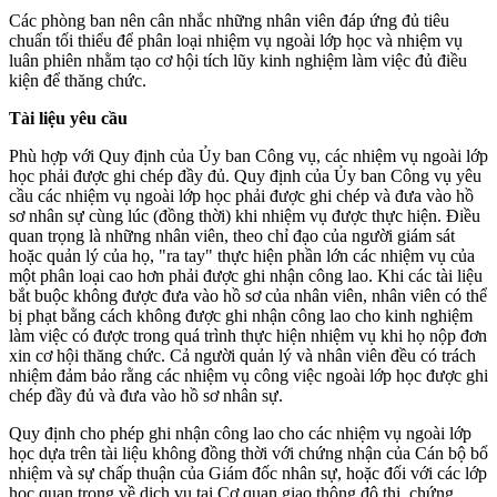
Các phòng ban nên cân nhắc những nhân viên đáp ứng đủ tiêu
chuẩn tối thiểu để phân loại nhiệm vụ ngoài lớp học và nhiệm vụ
luân phiên nhằm tạo cơ hội tích lũy kinh nghiệm làm việc đủ điều
kiện để thăng chức.
Tài liệu yêu cầu
Phù hợp với Quy định của Ủy ban Công vụ, các nhiệm vụ ngoài lớp
học phải được ghi chép đầy đủ. Quy định của Ủy ban Công vụ yêu
cầu các nhiệm vụ ngoài lớp học phải được ghi chép và đưa vào hồ
sơ nhân sự cùng lúc (đồng thời) khi nhiệm vụ được thực hiện. Điều
quan trọng là những nhân viên, theo chỉ đạo của người giám sát
hoặc quản lý của họ, "ra tay" thực hiện phần lớn các nhiệm vụ của
một phân loại cao hơn phải được ghi nhận công lao. Khi các tài liệu
bắt buộc không được đưa vào hồ sơ của nhân viên, nhân viên có thể
bị phạt bằng cách không được ghi nhận công lao cho kinh nghiệm
làm việc có được trong quá trình thực hiện nhiệm vụ khi họ nộp đơn
xin cơ hội thăng chức. Cả người quản lý và nhân viên đều có trách
nhiệm đảm bảo rằng các nhiệm vụ công việc ngoài lớp học được ghi
chép đầy đủ và đưa vào hồ sơ nhân sự.
Quy định cho phép ghi nhận công lao cho các nhiệm vụ ngoài lớp
học dựa trên tài liệu không đồng thời với chứng nhận của Cán bộ bổ
nhiệm và sự chấp thuận của Giám đốc nhân sự, hoặc đối với các lớp
học quan trọng về dịch vụ tại Cơ quan giao thông đô thị, chứng