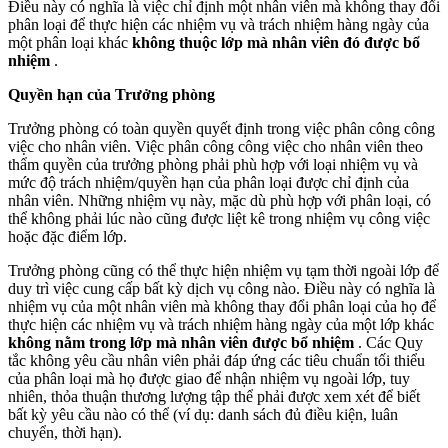
Điều này có nghĩa là việc chỉ định một nhân viên mà không thay đổi
phân loại để thực hiện các nhiệm vụ và trách nhiệm hàng ngày của
một phân loại khác
không thuộc lớp mà nhân viên đó được bổ
nhiệm
.
Quyền hạn của Trưởng phòng
Trưởng phòng có toàn quyền quyết định trong việc phân công công
việc cho nhân viên. Việc phân công công việc cho nhân viên theo
thẩm quyền của trưởng phòng phải phù hợp với loại nhiệm vụ và
mức độ trách nhiệm/quyền hạn của phân loại được chỉ định của
nhân viên. Những nhiệm vụ này, mặc dù phù hợp với phân loại, có
thể không phải lúc nào cũng được liệt kê trong nhiệm vụ công việc
hoặc đặc điểm lớp.
Trưởng phòng cũng có thể thực hiện nhiệm vụ tạm thời ngoài lớp để
duy trì việc cung cấp bất kỳ dịch vụ công nào. Điều này có nghĩa là
nhiệm vụ của một nhân viên mà không thay đổi phân loại của họ để
thực hiện các nhiệm vụ và trách nhiệm hàng ngày của một lớp khác
không nằm trong lớp mà nhân viên được bổ nhiệm
. Các Quy
tắc không yêu cầu nhân viên phải đáp ứng các tiêu chuẩn tối thiểu
của phân loại mà họ được giao để nhận nhiệm vụ ngoài lớp, tuy
nhiên, thỏa thuận thương lượng tập thể phải được xem xét để biết
bất kỳ yêu cầu nào có thể (ví dụ: danh sách đủ điều kiện, luân
chuyển, thời hạn).