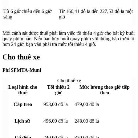
Từ 6 giờ chiều đến 6 giờ
Từ 166,41 đô la đến 227,53 đô la một
sáng
giờ
Mỗi cảnh sát được thuê phải làm việc tối thiểu 4 giờ cho bất kỳ buổi
quay phim nào. Nếu bạn hủy buổi quay phim với thông báo trước ít
hơn 24 giờ, bạn vẫn phải trả mức tối thiểu 4 giờ.
Cho thuê xe
Phí SFMTA-Muni
Cho thuê xe
Loại hình cho
Tối thiểu 2
Mức lương theo giờ tiếp
thuê
giờ
theo
Cáp treo
958,00 đô la
479,00 đô la
Lịch sử
496,00 đô la
248,00 đô la
Cổ điển
740,00 đô la
370,00 đô la