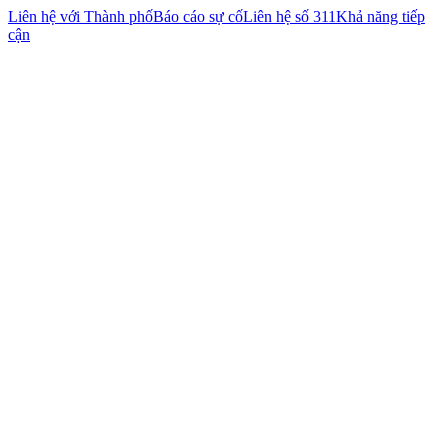
Liên hệ với Thành phố
Báo cáo sự cố
Liên hệ số 311
Khả năng tiếp
cận