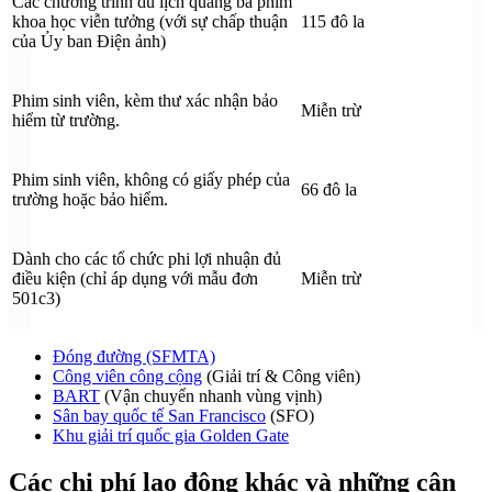
Các chương trình du lịch quảng bá phim
khoa học viễn tưởng (với sự chấp thuận
115 đô la
của Ủy ban Điện ảnh)
Phim sinh viên, kèm thư xác nhận bảo
Miễn trừ
hiểm từ trường.
Phim sinh viên, không có giấy phép của
66 đô la
trường hoặc bảo hiểm.
Dành cho các tổ chức phi lợi nhuận đủ
điều kiện (chỉ áp dụng với mẫu đơn
Miễn trừ
501c3)
Đóng đường (SFMTA)
Công viên công cộng
(Giải trí & Công viên)
BART
(Vận chuyển nhanh vùng vịnh)
Sân bay quốc tế San Francisco
(SFO)
Khu giải trí quốc gia Golden Gate
Các chi phí lao động khác và những cân