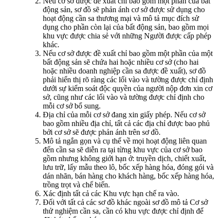
Nếu cơ sở được đề xuất chỉ bao gồm một phần của bất
động sản, sơ đồ sẽ phản ánh cơ sở được sử dụng cho
hoạt động cần sa thương mại và mô tả mục đích sử
dụng cho phần còn lại của bất động sản, bao gồm mọi
khu vực được chia sẻ với những Người được cấp phép
khác.
Nếu cơ sở được đề xuất chỉ bao gồm một phần của một
bất động sản sẽ chứa hai hoặc nhiều cơ sở (cho hai
hoặc nhiều doanh nghiệp cần sa được đề xuất), sơ đồ
phải hiển thị rõ ràng các lối vào và tường được chỉ định
dưới sự kiểm soát độc quyền của người nộp đơn xin cơ
sở, cũng như các lối vào và tường được chỉ định cho
mỗi cơ sở bổ sung.
Địa chỉ của mỗi cơ sở đang xin giấy phép. Nếu cơ sở
bao gồm nhiều địa chỉ, tất cả các địa chỉ được bao phủ
bởi cơ sở sẽ được phản ánh trên sơ đồ.
Mô tả ngắn gọn và cụ thể về mọi hoạt động liên quan
đến cần sa sẽ diễn ra tại từng khu vực của cơ sở bao
gồm nhưng không giới hạn ở: truyền dịch, chiết xuất,
lưu trữ, lấy mẫu theo lô, bốc xếp hàng hóa, đóng gói và
dán nhãn, bán hàng cho khách hàng, bốc xếp hàng hóa,
trồng trọt và chế biến.
Xác định tất cả các Khu vực hạn chế ra vào.
Đối với tất cả các sơ đồ khác ngoài sơ đồ mô tả Cơ sở
thử nghiệm cần sa, cần có khu vực được chỉ định để