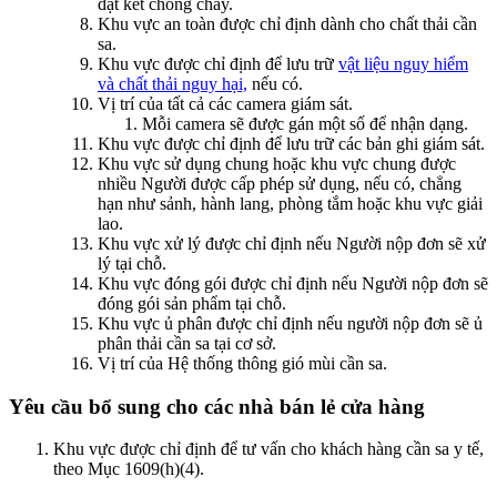
đặt két chống cháy.
Khu vực an toàn được chỉ định dành cho chất thải cần
sa.
Khu vực được chỉ định để lưu trữ
vật liệu nguy hiểm
và chất thải nguy hại,
nếu có.
Vị trí của tất cả các camera giám sát.
Mỗi camera sẽ được gán một số để nhận dạng.
Khu vực được chỉ định để lưu trữ các bản ghi giám sát.
Khu vực sử dụng chung hoặc khu vực chung được
nhiều Người được cấp phép sử dụng, nếu có, chẳng
hạn như sảnh, hành lang, phòng tắm hoặc khu vực giải
lao.
Khu vực xử lý được chỉ định nếu Người nộp đơn sẽ xử
lý tại chỗ.
Khu vực đóng gói được chỉ định nếu Người nộp đơn sẽ
đóng gói sản phẩm tại chỗ.
Khu vực ủ phân được chỉ định nếu người nộp đơn sẽ ủ
phân thải cần sa tại cơ sở.
Vị trí của Hệ thống thông gió mùi cần sa.
Yêu cầu bổ sung cho các nhà bán lẻ cửa hàng
Khu vực được chỉ định để tư vấn cho khách hàng cần sa y tế,
theo Mục 1609(h)(4).