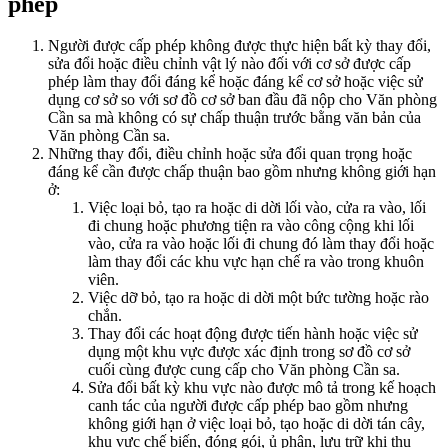
phép
Người được cấp phép không được thực hiện bất kỳ thay đổi,
sửa đổi hoặc điều chỉnh vật lý nào đối với cơ sở được cấp
phép làm thay đổi đáng kể hoặc đáng kể cơ sở hoặc việc sử
dụng cơ sở so với sơ đồ cơ sở ban đầu đã nộp cho Văn phòng
Cần sa mà không có sự chấp thuận trước bằng văn bản của
Văn phòng Cần sa.
Những thay đổi, điều chỉnh hoặc sửa đổi quan trọng hoặc
đáng kể cần được chấp thuận bao gồm nhưng không giới hạn
ở:
Việc loại bỏ, tạo ra hoặc di dời lối vào, cửa ra vào, lối
đi chung hoặc phương tiện ra vào công cộng khi lối
vào, cửa ra vào hoặc lối đi chung đó làm thay đổi hoặc
làm thay đổi các khu vực hạn chế ra vào trong khuôn
viên.
Việc dỡ bỏ, tạo ra hoặc di dời một bức tường hoặc rào
chắn.
Thay đổi các hoạt động được tiến hành hoặc việc sử
dụng một khu vực được xác định trong sơ đồ cơ sở
cuối cùng được cung cấp cho Văn phòng Cần sa.
Sửa đổi bất kỳ khu vực nào được mô tả trong kế hoạch
canh tác của người được cấp phép bao gồm nhưng
không giới hạn ở việc loại bỏ, tạo hoặc di dời tán cây,
khu vực chế biến, đóng gói, ủ phân, lưu trữ khi thu