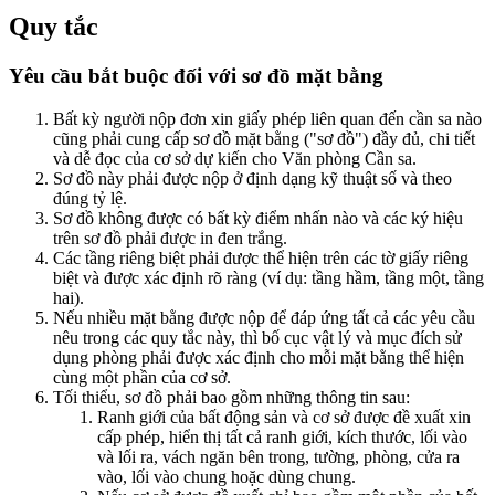
Quy tắc
Yêu cầu bắt buộc đối với sơ đồ mặt bằng
Bất kỳ người nộp đơn xin giấy phép liên quan đến cần sa nào
cũng phải cung cấp sơ đồ mặt bằng ("sơ đồ") đầy đủ, chi tiết
và dễ đọc của cơ sở dự kiến cho Văn phòng Cần sa.
Sơ đồ này phải được nộp ở định dạng kỹ thuật số và theo
đúng tỷ lệ.
Sơ đồ không được có bất kỳ điểm nhấn nào và các ký hiệu
trên sơ đồ phải được in đen trắng.
Các tầng riêng biệt phải được thể hiện trên các tờ giấy riêng
biệt và được xác định rõ ràng (ví dụ: tầng hầm, tầng một, tầng
hai).
Nếu nhiều mặt bằng được nộp để đáp ứng tất cả các yêu cầu
nêu trong các quy tắc này, thì bố cục vật lý và mục đích sử
dụng phòng phải được xác định cho mỗi mặt bằng thể hiện
cùng một phần của cơ sở.
Tối thiểu, sơ đồ phải bao gồm những thông tin sau:
Ranh giới của bất động sản và cơ sở được đề xuất xin
cấp phép, hiển thị tất cả ranh giới, kích thước, lối vào
và lối ra, vách ngăn bên trong, tường, phòng, cửa ra
vào, lối vào chung hoặc dùng chung.