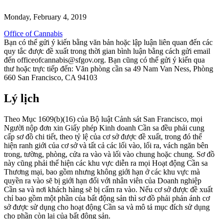
Monday, February 4, 2019
Office of Cannabis
Bạn có thể gửi ý kiến bằng văn bản hoặc lập luận liên quan đến các
quy tắc được đề xuất trong thời gian bình luận bằng cách gửi email
đến officeofcannabis@sfgov.org. Bạn cũng có thể gửi ý kiến qua
thư hoặc trực tiếp đến: Văn phòng cần sa 49 Nam Van Ness, Phòng
660 San Francisco, CA 94103
Lý lịch
Theo Mục 1609(b)(16) của Bộ luật Cảnh sát San Francisco, mọi
Người nộp đơn xin Giấy phép Kinh doanh Cần sa đều phải cung
cấp sơ đồ chi tiết, theo tỷ lệ của cơ sở được đề xuất, trong đó thể
hiện ranh giới của cơ sở và tất cả các lối vào, lối ra, vách ngăn bên
trong, tường, phòng, cửa ra vào và lối vào chung hoặc chung. Sơ đồ
này cũng phải thể hiện các khu vực diễn ra mọi Hoạt động Cần sa
Thương mại, bao gồm nhưng không giới hạn ở các khu vực mà
quyền ra vào sẽ bị giới hạn đối với nhân viên của Doanh nghiệp
Cần sa và nơi khách hàng sẽ bị cấm ra vào. Nếu cơ sở được đề xuất
chỉ bao gồm một phần của bất động sản thì sơ đồ phải phản ánh cơ
sở được sử dụng cho hoạt động Cần sa và mô tả mục đích sử dụng
cho phần còn lại của bất động sản.