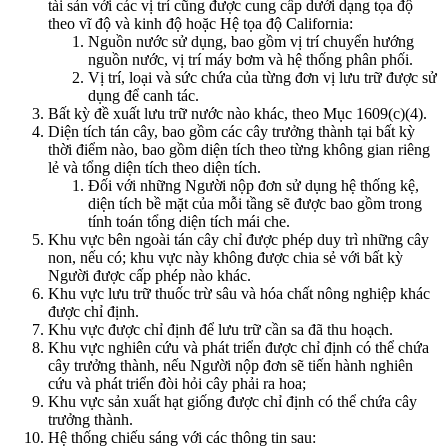
tài sản với các vị trí cũng được cung cấp dưới dạng tọa độ
theo vĩ độ và kinh độ hoặc Hệ tọa độ California:
Nguồn nước sử dụng, bao gồm vị trí chuyển hướng
nguồn nước, vị trí máy bơm và hệ thống phân phối.
Vị trí, loại và sức chứa của từng đơn vị lưu trữ được sử
dụng để canh tác.
Bất kỳ đề xuất lưu trữ nước nào khác, theo Mục 1609(c)(4).
Diện tích tán cây, bao gồm các cây trưởng thành tại bất kỳ
thời điểm nào, bao gồm diện tích theo từng không gian riêng
lẻ và tổng diện tích theo diện tích.
Đối với những Người nộp đơn sử dụng hệ thống kệ,
diện tích bề mặt của mỗi tầng sẽ được bao gồm trong
tính toán tổng diện tích mái che.
Khu vực bên ngoài tán cây chỉ được phép duy trì những cây
non, nếu có; khu vực này không được chia sẻ với bất kỳ
Người được cấp phép nào khác.
Khu vực lưu trữ thuốc trừ sâu và hóa chất nông nghiệp khác
được chỉ định.
Khu vực được chỉ định để lưu trữ cần sa đã thu hoạch.
Khu vực nghiên cứu và phát triển được chỉ định có thể chứa
cây trưởng thành, nếu Người nộp đơn sẽ tiến hành nghiên
cứu và phát triển đòi hỏi cây phải ra hoa;
Khu vực sản xuất hạt giống được chỉ định có thể chứa cây
trưởng thành.
Hệ thống chiếu sáng với các thông tin sau: