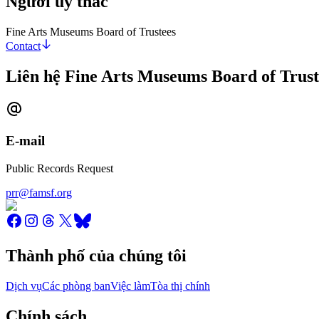
Người ủy thác
Fine Arts Museums Board of Trustees
Contact
Liên hệ Fine Arts Museums Board of Trust
E-mail
Public Records Request
prr@famsf.org
Thành phố của chúng tôi
Dịch vụ
Các phòng ban
Việc làm
Tòa thị chính
Chính sách