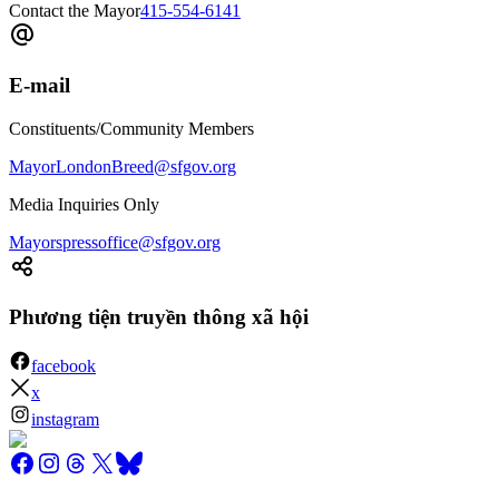
Contact the Mayor
415-554-6141
E-mail
Constituents/Community Members
MayorLondonBreed@sfgov.org
Media Inquiries Only
Mayorspressoffice@sfgov.org
Phương tiện truyền thông xã hội
facebook
x
instagram