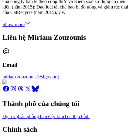
của công ty bán lẻ theo công thức và Kiểm soát sử dụng có điều
kiện (năm 2015); Đạo luật tái chế bao bì đồ uống và giảm rác thải
của CalRecycle (năm 2015), v.v.
Show more
Liên hệ Miriam Zouzounis
Email
miriam.zouzounis@sfgov.org
Thành phố của chúng tôi
Dịch vụ
Các phòng ban
Việc làm
Tòa thị chính
Chính sách