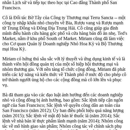
nhân Lịch sử và tiếp tục theo học tại Cao đẳng Thành phố San
Francisco.
Cô là Đối tác Bờ Tây của Công ty Thương mại Terra Sancta -- một
công ty nhập khẩu nhỏ chuyên về Bia, Rượu vang và Rượu mạnh
từ Trung Đông và Đông Địa Trung Hải. Cô cũng giúp gia đình
mình điều hành cửa hàng góc phố và cửa hàng bán đồ ăn nhẹ, Ted's
Market, nằm ở khu phố South of Market. Miriam cũng đã làm việc
cho Cơ quan Quản lý Doanh nghiệp Nhỏ Hoa Kỳ và Bộ Thương
mại Hoa Kỳ.
Miriam có hứng thú sâu sắc với lý thuyết và ứng dụng kinh tế và là
thành viên hội đồng quản trị của một số hiệp hội thương mại và
nhóm thương gia. Với nền tảng tổ chức cộng đồng, Miriam đã phát
triển các kỹ năng và kiến thức về Thành phố ở mức độ cho phép cô
trở thành người ủng hộ cho các cộng đồng mà cô lớn lên và phục
vụ.
Bà đã tham gia vào các đạo luật ảnh hưởng đến các doanh nghiệp
nhỏ và cộng đồng bị ảnh hưởng, bao gồm: Sắc lệnh tiếp cận ngôn
ngữ của San Francisco; Sắc lệnh về quyền công dân an toàn của
San Francisco (năm 2012); Ủy ban điều phối hiệu quả năng lượng
(năm 2015); Sắc lệnh về mật độ bán lẻ thuốc lá (năm 2014); Sắc
lệnh về nhà bán lẻ thực phẩm lành mạnh (năm 2014); Nhóm công
tác về mô hình giao sản phẩm; Nhóm công tác về chính sách phụ