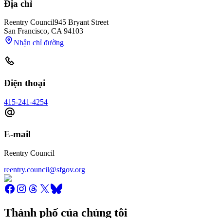
Địa chỉ
Reentry Council
945 Bryant Street
San Francisco
,
CA
94103
Nhận chỉ đường
Điện thoại
415-241-4254
E-mail
Reentry Council
reentry.council@sfgov.org
Thành phố của chúng tôi