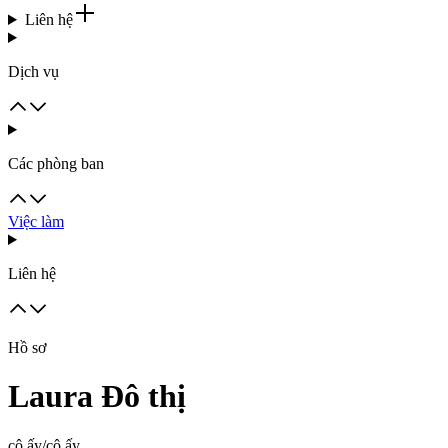
Liên hệ
Dịch vụ
Các phòng ban
Việc làm
Liên hệ
Hồ sơ
Laura Đô thị
cô ấy/cô ấy