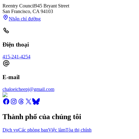
Reentry Council
945 Bryant Street
San Francisco
,
CA
94103
Nhận chỉ đường
Điện thoại
415-241-4254
E-mail
chaloeicheepj@gmail.com
Thành phố của chúng tôi
Dịch vụ
Các phòng ban
Việc làm
Tòa thị chính