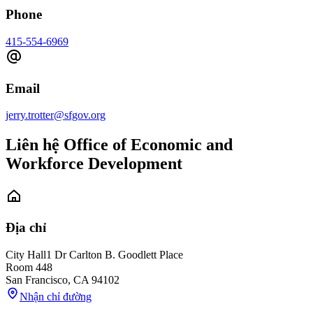
Phone
415-554-6969
Email
jerry.trotter@sfgov.org
Liên hệ Office of Economic and
Workforce Development
Địa chỉ
City Hall
1 Dr Carlton B. Goodlett Place
Room 448
San Francisco
,
CA
94102
Nhận chỉ đường