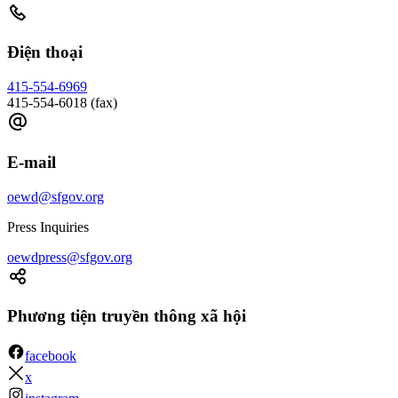
Điện thoại
415-554-6969
415-554-6018 (fax)
E-mail
oewd@sfgov.org
Press Inquiries
oewdpress@sfgov.org
Phương tiện truyền thông xã hội
facebook
x