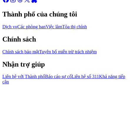
Thành phố của chúng tôi
Dịch vụ
Các phòng ban
Việc làm
Tòa thị chính
Chính sách
Chính sách bảo mật
Tuyên bố miễn trừ trách nhiệm
Nhận trợ giúp
Liên hệ với Thành phố
Báo cáo sự cố
Liên hệ số 311
Khả năng tiếp
cận