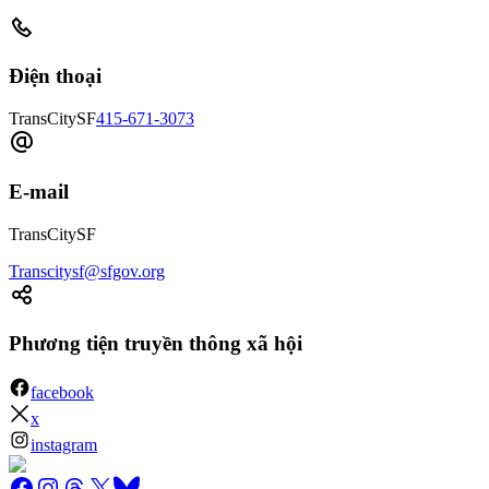
Điện thoại
TransCitySF
415-671-3073
E-mail
TransCitySF
Transcitysf@sfgov.org
Phương tiện truyền thông xã hội
facebook
x
instagram