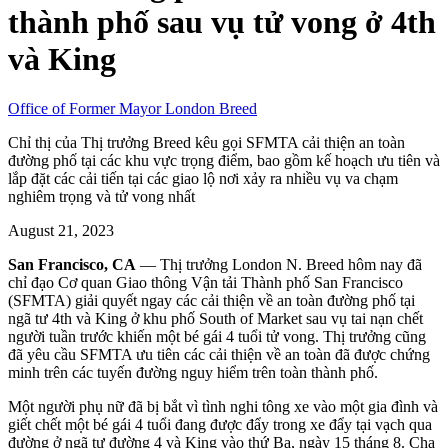
thành phố sau vụ tử vong ở 4th
và King
Office of Former Mayor London Breed
Chỉ thị của Thị trưởng Breed kêu gọi SFMTA cải thiện an toàn
đường phố tại các khu vực trọng điểm, bao gồm kế hoạch ưu tiên và
lắp đặt các cải tiến tại các giao lộ nơi xảy ra nhiều vụ va chạm
nghiêm trọng và tử vong nhất
August 21, 2023
San Francisco, CA
— Thị trưởng London N. Breed hôm nay đã
chỉ đạo Cơ quan Giao thông Vận tải Thành phố San Francisco
(SFMTA) giải quyết ngay các cải thiện về an toàn đường phố tại
ngã tư 4th và King ở khu phố South of Market sau vụ tai nạn chết
người tuần trước khiến một bé gái 4 tuổi tử vong. Thị trưởng cũng
đã yêu cầu SFMTA ưu tiên các cải thiện về an toàn đã được chứng
minh trên các tuyến đường nguy hiểm trên toàn thành phố.
Một người phụ nữ đã bị bắt vì tình nghi tông xe vào một gia đình và
giết chết một bé gái 4 tuổi đang được đẩy trong xe đẩy tại vạch qua
đường ở ngã tư đường 4 và King vào thứ Ba, ngày 15 tháng 8. Cha