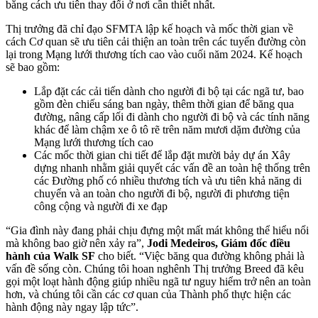
bằng cách ưu tiên thay đổi ở nơi cần thiết nhất.
Thị trưởng đã chỉ đạo SFMTA lập kế hoạch và mốc thời gian về
cách Cơ quan sẽ ưu tiên cải thiện an toàn trên các tuyến đường còn
lại trong Mạng lưới thương tích cao vào cuối năm 2024. Kế hoạch
sẽ bao gồm:
Lắp đặt các cải tiến dành cho người đi bộ tại các ngã tư, bao
gồm đèn chiếu sáng ban ngày, thêm thời gian để băng qua
đường, nâng cấp lối đi dành cho người đi bộ và các tính năng
khác để làm chậm xe ô tô rẽ trên năm mươi dặm đường của
Mạng lưới thương tích cao
Các mốc thời gian chi tiết để lắp đặt mười bảy dự án Xây
dựng nhanh nhằm giải quyết các vấn đề an toàn hệ thống trên
các Đường phố có nhiều thương tích và ưu tiên khả năng di
chuyển và an toàn cho người đi bộ, người đi phương tiện
công cộng và người đi xe đạp
“Gia đình này đang phải chịu đựng một mất mát không thể hiểu nổi
mà không bao giờ nên xảy ra”,
Jodi Medeiros, Giám đốc điều
hành của Walk SF
cho biết. “Việc băng qua đường không phải là
vấn đề sống còn. Chúng tôi hoan nghênh Thị trưởng Breed đã kêu
gọi một loạt hành động giúp nhiều ngã tư nguy hiểm trở nên an toàn
hơn, và chúng tôi cần các cơ quan của Thành phố thực hiện các
hành động này ngay lập tức”.