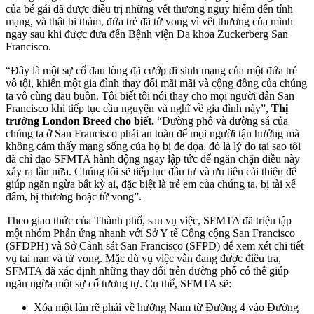
của bé gái đã được điều trị những vết thương nguy hiểm đến tính
mạng, và thật bi thảm, đứa trẻ đã tử vong vì vết thương của mình
ngay sau khi được đưa đến Bệnh viện Đa khoa Zuckerberg San
Francisco.
“Đây là một sự cố đau lòng đã cướp đi sinh mạng của một đứa trẻ
vô tội, khiến một gia đình thay đổi mãi mãi và cộng đồng của chúng
ta vô cùng đau buồn. Tôi biết tôi nói thay cho mọi người dân San
Francisco khi tiếp tục cầu nguyện và nghĩ về gia đình này”,
Thị
trưởng London Breed cho biết.
“Đường phố và đường sá của
chúng ta ở San Francisco phải an toàn để mọi người tận hưởng mà
không cảm thấy mạng sống của họ bị đe dọa, đó là lý do tại sao tôi
đã chỉ đạo SFMTA hành động ngay lập tức để ngăn chặn điều này
xảy ra lần nữa. Chúng tôi sẽ tiếp tục đầu tư và ưu tiên cải thiện để
giúp ngăn ngừa bất kỳ ai, đặc biệt là trẻ em của chúng ta, bị tài xế
đâm, bị thương hoặc tử vong”.
Theo giao thức của Thành phố, sau vụ việc, SFMTA đã triệu tập
một nhóm Phản ứng nhanh với Sở Y tế Công cộng San Francisco
(SFDPH) và Sở Cảnh sát San Francisco (SFPD) để xem xét chi tiết
vụ tai nạn và tử vong. Mặc dù vụ việc vẫn đang được điều tra,
SFMTA đã xác định những thay đổi trên đường phố có thể giúp
ngăn ngừa một sự cố tương tự. Cụ thể, SFMTA sẽ:
Xóa một làn rẽ phải về hướng Nam từ Đường 4 vào Đường