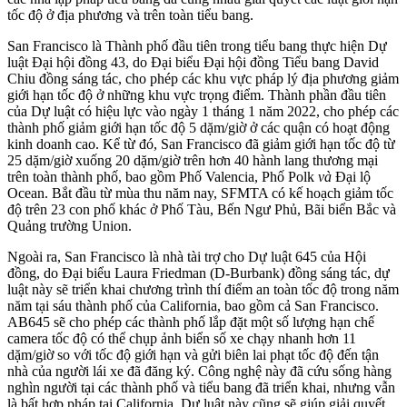
tốc độ ở địa phương và trên toàn tiểu bang.
San Francisco là Thành phố đầu tiên trong tiểu bang thực hiện Dự
luật Đại hội đồng 43, do Đại biểu Đại hội đồng Tiểu bang David
Chiu đồng sáng tác, cho phép các khu vực pháp lý địa phương giảm
giới hạn tốc độ ở những khu vực trọng điểm. Thành phần đầu tiên
của Dự luật có hiệu lực vào ngày 1 tháng 1 năm 2022, cho phép các
thành phố giảm giới hạn tốc độ 5 dặm/giờ ở các quận có hoạt động
kinh doanh cao. Kể từ đó, San Francisco đã giảm giới hạn tốc độ từ
25 dặm/giờ xuống 20 dặm/giờ trên hơn 40 hành lang thương mại
trên toàn thành phố, bao gồm Phố Valencia, Phố Polk
và
Đại lộ
Ocean. Bắt đầu từ mùa thu năm nay, SFMTA có kế hoạch giảm tốc
độ trên 23 con phố khác ở Phố Tàu, Bến Ngư Phủ, Bãi biển Bắc và
Quảng trường Union.
Ngoài ra, San Francisco là nhà tài trợ cho Dự luật 645 của Hội
đồng, do Đại biểu Laura Friedman (D-Burbank) đồng sáng tác, dự
luật này sẽ triển khai chương trình thí điểm an toàn tốc độ trong năm
năm tại sáu thành phố của California, bao gồm cả San Francisco.
AB645 sẽ cho phép các thành phố lắp đặt một số lượng hạn chế
camera tốc độ có thể chụp ảnh biển số xe chạy nhanh hơn 11
dặm/giờ so với tốc độ giới hạn và gửi biên lai phạt tốc độ đến tận
nhà của người lái xe đã đăng ký. Công nghệ này đã cứu sống hàng
nghìn người tại các thành phố và tiểu bang đã triển khai, nhưng vẫn
là bất hợp pháp tại California. Dự luật này cũng sẽ giúp giải quyết