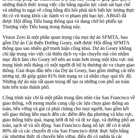
những thách thức trong việc cân bằng nguồn lực cảnh sát hạn chế
và những lo ngại về công bằng đòi hỏi phải tách biệt lực lượng thực
thi có vũ trang khỏi các hành vi vi phạm phi bạo lực. AB645 đã
được Hội đồng Tiểu bang thông qua và đang chờ bỏ phiếu tại
Thượng viện Tiểu bang trong tháng này.
Vision Zero là một phần quan trọng của mọi dự án SFMTA, bao
gồm Dự án Cải thiện Đường Geary, mới được Hội đồng SFMTA
thông qua sau nhiều giờ tranh luận công khai. Dự án Geary không
chỉ tập trung vào việc cải thiện dịch vụ vận chuyển mà còn nhằm
mục đích làm cho Geary trở nên an toàn hơn trong một khu vực mà
trung bình mỗi tháng có một người đi bộ bị thương do va chạm giao
thông. Giai đoạn đầu tiên của Dự án Geary, bao gồm những cải tiến
tương tự, đã giúp giảm 81% tình trạng xe cá nhân chạy quá tốc độ.
Những dự án này rất quan trọng để tạo ra những con phố an toàn
hơn trên toàn thành phố.
Công trình này chỉ là một phần trong tầm nhìn của San Francisco về
giao thông, với mong muốn cung cấp các lựa chọn giao thông an
toàn, bền vững và giá cả phải chăng cho mọi người, bao gồm kết
nối giao thông liền mạch đến các điểm đến địa phương và khu vực,
giao thông hiệu quả, mạng lưới đi bộ và đi xe đạp, và đường phố an
toàn, sạch sẽ và sôi động. San Francisco đang nỗ lực để có ít nhất
80% tất cả các chuyến đi của San Francisco được thực hiện bằng
các phương thức di chuyển bền vững, điều đó có nghĩa là các