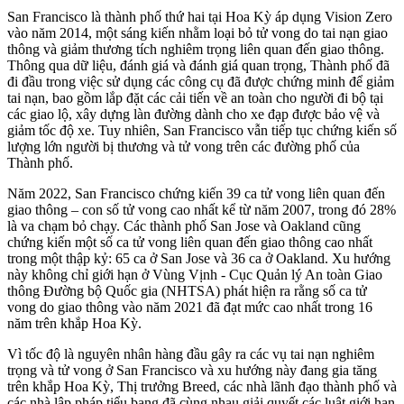
San Francisco là thành phố thứ hai tại Hoa Kỳ áp dụng Vision Zero
vào năm 2014, một sáng kiến nhằm loại bỏ tử vong do tai nạn giao
thông và giảm thương tích nghiêm trọng liên quan đến giao thông.
Thông qua dữ liệu, đánh giá và đánh giá quan trọng, Thành phố đã
đi đầu trong việc sử dụng các công cụ đã được chứng minh để giảm
tai nạn, bao gồm lắp đặt các cải tiến về an toàn cho người đi bộ tại
các giao lộ, xây dựng làn đường dành cho xe đạp được bảo vệ và
giảm tốc độ xe. Tuy nhiên, San Francisco vẫn tiếp tục chứng kiến số
lượng lớn người bị thương và tử vong trên các đường phố của
Thành phố.
Năm 2022, San Francisco chứng kiến 39 ca tử vong liên quan đến
giao thông – con số tử vong cao nhất kể từ năm 2007, trong đó 28%
là va chạm bỏ chạy. Các thành phố San Jose và Oakland cũng
chứng kiến một số ca tử vong liên quan đến giao thông cao nhất
trong một thập kỷ: 65 ca ở San Jose và 36 ca ở Oakland. Xu hướng
này không chỉ giới hạn ở Vùng Vịnh - Cục Quản lý An toàn Giao
thông Đường bộ Quốc gia (NHTSA) phát hiện ra rằng số ca tử
vong do giao thông vào năm 2021 đã đạt mức cao nhất trong 16
năm trên khắp Hoa Kỳ.
Vì tốc độ là nguyên nhân hàng đầu gây ra các vụ tai nạn nghiêm
trọng và tử vong ở San Francisco và xu hướng này đang gia tăng
trên khắp Hoa Kỳ, Thị trưởng Breed, các nhà lãnh đạo thành phố và
các nhà lập pháp tiểu bang đã cùng nhau giải quyết các luật giới hạn