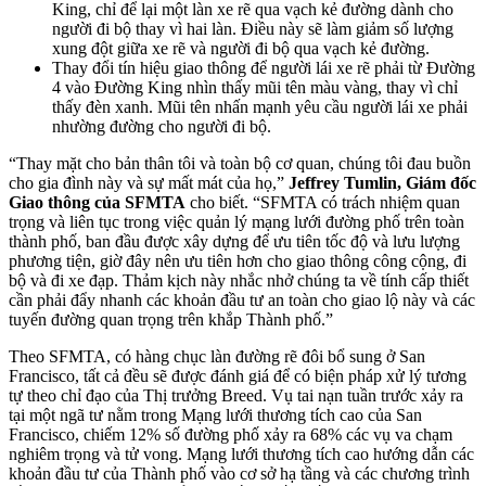
King, chỉ để lại một làn xe rẽ qua vạch kẻ đường dành cho
người đi bộ thay vì hai làn. Điều này sẽ làm giảm số lượng
xung đột giữa xe rẽ và người đi bộ qua vạch kẻ đường.
Thay đổi tín hiệu giao thông để người lái xe rẽ phải từ Đường
4 vào Đường King nhìn thấy mũi tên màu vàng, thay vì chỉ
thấy đèn xanh. Mũi tên nhấn mạnh yêu cầu người lái xe phải
nhường đường cho người đi bộ.
“Thay mặt cho bản thân tôi và toàn bộ cơ quan, chúng tôi đau buồn
cho gia đình này và sự mất mát của họ,”
Jeffrey Tumlin, Giám đốc
Giao thông của SFMTA
cho biết. “SFMTA có trách nhiệm quan
trọng và liên tục trong việc quản lý mạng lưới đường phố trên toàn
thành phố, ban đầu được xây dựng để ưu tiên tốc độ và lưu lượng
phương tiện, giờ đây nên ưu tiên hơn cho giao thông công cộng, đi
bộ và đi xe đạp. Thảm kịch này nhắc nhở chúng ta về tính cấp thiết
cần phải đẩy nhanh các khoản đầu tư an toàn cho giao lộ này và các
tuyến đường quan trọng trên khắp Thành phố.”
Theo SFMTA, có hàng chục làn đường rẽ đôi bổ sung ở San
Francisco, tất cả đều sẽ được đánh giá để có biện pháp xử lý tương
tự theo chỉ đạo của Thị trưởng Breed. Vụ tai nạn tuần trước xảy ra
tại một ngã tư nằm trong Mạng lưới thương tích cao của San
Francisco, chiếm 12% số đường phố xảy ra 68% các vụ va chạm
nghiêm trọng và tử vong. Mạng lưới thương tích cao hướng dẫn các
khoản đầu tư của Thành phố vào cơ sở hạ tầng và các chương trình