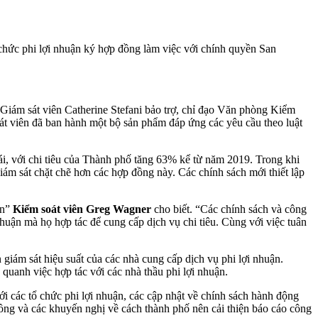
 chức phi lợi nhuận ký hợp đồng làm việc với chính quyền San
Giám sát viên Catherine Stefani bảo trợ, chỉ đạo Văn phòng Kiểm
t viên đã ban hành một bộ sản phẩm đáp ứng các yêu cầu theo luật
i, với chi tiêu của Thành phố tăng 63% kể từ năm 2019. Trong khi
iám sát chặt chẽ hơn các hợp đồng này. Các chính sách mới thiết lập
ận”
Kiểm soát viên Greg Wagner
cho biết. “Các chính sách và công
nhuận mà họ hợp tác để cung cấp dịch vụ chi tiêu. Cùng với việc tuân
giám sát hiệu suất của các nhà cung cấp dịch vụ phi lợi nhuận.
 quanh việc hợp tác với các nhà thầu phi lợi nhuận.
i các tổ chức phi lợi nhuận, các cập nhật về chính sách hành động
ồng và các khuyến nghị về cách thành phố nên cải thiện báo cáo công