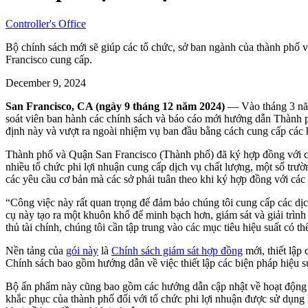
Controller's Office
Bộ chính sách mới sẽ giúp các tổ chức, sở ban ngành của thành phố v
Francisco cung cấp.
December 9, 2024
San Francisco, CA (ngày 9 tháng 12 năm 2024)
— Vào tháng 3 nă
soát viên ban hành các chính sách và báo cáo mới hướng dẫn Thành 
định này và vượt ra ngoài nhiệm vụ ban đầu bằng cách cung cấp các
Thành phố và Quận San Francisco (Thành phố) đã ký hợp đồng với các
nhiều tổ chức phi lợi nhuận cung cấp dịch vụ chất lượng, một số trườ
các yêu cầu cơ bản mà các sở phải tuân theo khi ký hợp đồng với các
“Công việc này rất quan trọng để đảm bảo chúng tôi cung cấp các dịc
cụ này tạo ra một khuôn khổ để minh bạch hơn, giám sát và giải trình
thủ tài chính, chúng tôi cần tập trung vào các mục tiêu hiệu suất có 
Nền tảng của
gói này
là
Chính sách giám sát hợp đồng
mới, thiết lập
Chính sách bao gồm hướng dẫn về việc thiết lập các biện pháp hiệu su
Bộ ấn phẩm này cũng bao gồm các hướng dẫn cập nhật về hoạt động giá
khắc phục của thành phố đối với tổ chức phi lợi nhuận được sử dụng