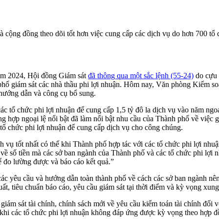
à cộng đồng theo dõi tốt hơn việc cung cấp các dịch vụ do hơn 700 tổ
m 2024, Hội đồng Giám sát
đã thông qua một sắc lệnh (55-24)
do cựu 
phố giám sát các nhà thầu phi lợi nhuận. Hôm nay, Văn phòng Kiểm soá
 hướng dẫn và công cụ bổ sung.
 tổ chức phi lợi nhuận để cung cấp 1,5 tỷ đô la dịch vụ vào năm ngoá
ng hợp ngoại lệ nổi bật đã làm nổi bật nhu cầu của Thành phố về việc g
 tổ chức phi lợi nhuận để cung cấp dịch vụ cho công chúng.
h vụ tốt nhất có thể khi Thành phố hợp tác với các tổ chức phi lợi nhu
 về số tiền mà các sở ban ngành của Thành phố và các tổ chức phi lợi 
thể đo lường được và báo cáo kết quả.”
 các yêu cầu và hướng dẫn toàn thành phố về cách các sở ban ngành nên 
ất, tiêu chuẩn báo cáo, yêu cầu giám sát tại thời điểm và kỳ vọng xung
m sát tài chính, chính sách mới về yêu cầu kiểm toán tài chính đối vớ
 khi các tổ chức phi lợi nhuận không đáp ứng được kỳ vọng theo hợp đ