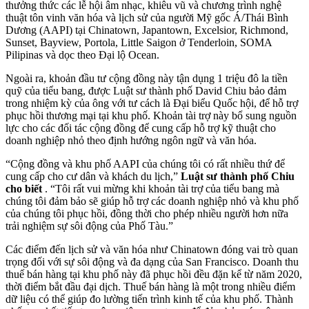
thưởng thức các lễ hội âm nhạc, khiêu vũ và chương trình nghệ
thuật tôn vinh văn hóa và lịch sử của người Mỹ gốc Á/Thái Bình
Dương (AAPI) tại Chinatown, Japantown, Excelsior, Richmond,
Sunset, Bayview, Portola, Little Saigon ở Tenderloin, SOMA
Pilipinas và dọc theo Đại lộ Ocean.
Ngoài ra, khoản đầu tư cộng đồng này tận dụng 1 triệu đô la tiền
quỹ của tiểu bang, được Luật sư thành phố David Chiu bảo đảm
trong nhiệm kỳ của ông với tư cách là Đại biểu Quốc hội, để hỗ trợ
phục hồi thương mại tại khu phố. Khoản tài trợ này bổ sung nguồn
lực cho các đối tác cộng đồng để cung cấp hỗ trợ kỹ thuật cho
doanh nghiệp nhỏ theo định hướng ngôn ngữ và văn hóa.
“Cộng đồng và khu phố AAPI của chúng tôi có rất nhiều thứ để
cung cấp cho cư dân và khách du lịch,”
Luật sư thành phố Chiu
cho biết
. “Tôi rất vui mừng khi khoản tài trợ của tiểu bang mà
chúng tôi đảm bảo sẽ giúp hỗ trợ các doanh nghiệp nhỏ và khu phố
của chúng tôi phục hồi, đồng thời cho phép nhiều người hơn nữa
trải nghiệm sự sôi động của Phố Tàu.”
Các điểm đến lịch sử và văn hóa như Chinatown đóng vai trò quan
trọng đối với sự sôi động và đa dạng của San Francisco. Doanh thu
thuế bán hàng tại khu phố này đã phục hồi đều đặn kể từ năm 2020,
thời điểm bắt đầu đại dịch. Thuế bán hàng là một trong nhiều điểm
dữ liệu có thể giúp đo lường tiến trình kinh tế của khu phố. Thành