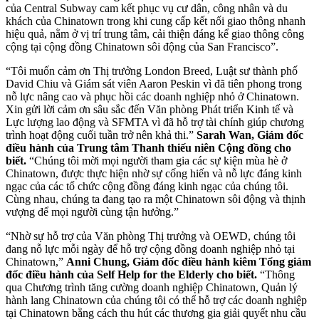
của Central Subway cam kết phục vụ cư dân, công nhân và du
khách của Chinatown trong khi cung cấp kết nối giao thông nhanh
hiệu quả, nằm ở vị trí trung tâm, cải thiện đáng kể giao thông công
cộng tại cộng đồng Chinatown sôi động của San Francisco”.
“Tôi muốn cảm ơn Thị trưởng London Breed, Luật sư thành phố
David Chiu và Giám sát viên Aaron Peskin vì đã tiên phong trong
nỗ lực nâng cao và phục hồi các doanh nghiệp nhỏ ở Chinatown.
Xin gửi lời cảm ơn sâu sắc đến Văn phòng Phát triển Kinh tế và
Lực lượng lao động và SFMTA vì đã hỗ trợ tài chính giúp chương
trình hoạt động cuối tuần trở nên khả thi.”
Sarah Wan, Giám đốc
điều hành của Trung tâm Thanh thiếu niên Cộng đồng cho
biết.
“Chúng tôi mời mọi người tham gia các sự kiện mùa hè ở
Chinatown, được thực hiện nhờ sự cống hiến và nỗ lực đáng kinh
ngạc của các tổ chức cộng đồng đáng kinh ngạc của chúng tôi.
Cùng nhau, chúng ta đang tạo ra một Chinatown sôi động và thịnh
vượng để mọi người cùng tận hưởng.”
“Nhờ sự hỗ trợ của Văn phòng Thị trưởng và OEWD, chúng tôi
đang nỗ lực mỗi ngày để hỗ trợ cộng đồng doanh nghiệp nhỏ tại
Chinatown,”
Anni Chung, Giám đốc điều hành kiêm Tổng giám
đốc điều hành của Self Help for the Elderly cho biết.
“Thông
qua Chương trình tăng cường doanh nghiệp Chinatown, Quản lý
hành lang Chinatown của chúng tôi có thể hỗ trợ các doanh nghiệp
tại Chinatown bằng cách thu hút các thương gia giải quyết nhu cầu