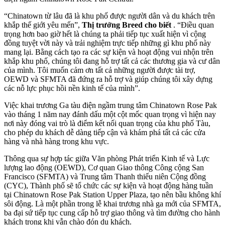
“Chinatown từ lâu đã là khu phố được người dân và du khách trên
khắp thế giới yêu mến”,
Thị trưởng Breed cho biết
. “Điều quan
trọng hơn bao giờ hết là chúng ta phải tiếp tục xuất hiện vì cộng
đồng tuyệt vời này và trải nghiệm trực tiếp những gì khu phố này
mang lại. Bằng cách tạo ra các sự kiện và hoạt động vui nhộn trên
khắp khu phố, chúng tôi đang hỗ trợ tất cả các thương gia và cư dân
của mình. Tôi muốn cảm ơn tất cả những người được tài trợ,
OEWD và SFMTA đã đứng ra hỗ trợ và giúp chúng tôi xây dựng
các nỗ lực phục hồi nền kinh tế của mình”.
Việc khai trương Ga tàu điện ngầm trung tâm Chinatown Rose Pak
vào tháng 1 năm nay đánh dấu một cột mốc quan trọng vì hiện nay
nơi này đóng vai trò là điểm kết nối quan trọng của khu phố Tàu,
cho phép du khách dễ dàng tiếp cận và khám phá tất cả các cửa
hàng và nhà hàng trong khu vực.
Thông qua sự hợp tác giữa Văn phòng Phát triển Kinh tế và Lực
lượng lao động (OEWD), Cơ quan Giao thông Công cộng San
Francisco (SFMTA) và Trung tâm Thanh thiếu niên Cộng đồng
(CYC), Thành phố sẽ tổ chức các sự kiện và hoạt động hàng tuần
tại Chinatown Rose Pak Station Upper Plaza, tạo nên bầu không khí
sôi động. Là một phần trong lễ khai trương nhà ga mới của SFMTA,
ba đại sứ tiếp tục cung cấp hỗ trợ giao thông và tìm đường cho hành
khách trong khi vẫn chào đón du khách.