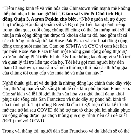
“Tiềm năng kinh tế và văn hóa của Chinatown vẫn mạnh mẽ không
thể phủ nhận hơn bao giờ hết”,
Giám sát viên & Chủ tịch Hội
đồng Quận 3, Aaron Peskin cho biết
. “Nhờ nguồn tài trợ được
Thị trưởng, Hội đồng Giám sát và Đại diện Tiểu bang dành riêng
trong năm qua, cuối cùng chúng tôi cũng có thể ăn mừng một số lợi
nhuận mà cộng đồng thu được từ khoản đầu tư đó, bao gồm tất cả
các chương trình sắp tới tại Rose Pak Plaza và các hoạt động cộng
đồng trong suốt mùa hè. Cảm ơn SFMTA và CYC vì cam kết liên
tục biến Rose Pak Plaza thành một không gian cộng đồng thực sự
và Văn phòng Phát triển Kinh tế & Lực lượng lao động vì sự hỗ trợ
và quản lý tài trợ liên tục của họ. Tôi kêu gọi mọi người hãy đến
thăm Chinatown, mua sắm và nếm thử mọi thứ mà các thương gia
của chúng tôi cung cấp vào mùa hè và mùa thu này!”
Nghệ thuật, giải trí và du lịch là những động lực chính thúc đẩy việc
làm, thương mại và sức sống kinh tế của khu phố tại San Francisco.
Các sự kiện và lễ hội giới thiệu văn hóa và nghệ thuật đang khôi
phục sức sống của San Francisco và thúc đẩy sự phục hồi kinh tế
của thành phố. Thị trưởng Breed đã đầu tư 3,9 triệu đô la kể từ khi
mở cửa trở lại sau COVID để hỗ trợ các tổ chức phi lợi nhuận phục
vụ cộng đồng được lựa chọn thông qua quy trình Yêu cầu đề xuất
(RFP) mở với OEWD.
Trong vài tháng tới, người dân San Francisco và du khách sẽ có thể