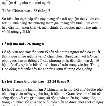
nghiệm đáng nhớ cho mọi người.
Thèm Chinatown
- 22 tháng 7
Sự kiện ẩm thực hấp dẫn này mang đến trải nghiệm thú vị khi có
hơn 30 nhà hàng địa phương tham gia, mang đến nhiều lựa chọn
hấp dẫn gồm món khai vị, món chính, đồ nướng, món tráng miệng
và đồ uống giải khát.
Lễ hội ma đói - 26 tháng 8
Lễ hội văn hóa này tôn vinh tổ tiên và những người thân đã khuất
thông qua nhiều nghi lễ và lời chúc phúc. Bằng cách kết hợp các
phong tục truyền thống với các phương pháp tiếp cận hiện đại, lễ
hội thúc đẩy sự hiểu biết sâu sắc hơn và trân trọng văn hóa Trung
Hoa đồng thời thúc đẩy tăng trưởng kinh tế trong cộng đồng.
Lễ hội Trung thu phố Tàu
- 23-24 tháng 9
Lễ hội Trung thu hàng năm ở Chinatown là một hội chợ đường phố
nổi tiếng chào mừng vụ thu hoạch bội thu. Grant Avenue sẽ trở nên
sống động với các gian hàng sôi động bán nhiều loại hàng hóa,
trong khi nhạc sống và các buổi biểu diễn sẽ được chơi suốt cả ngày