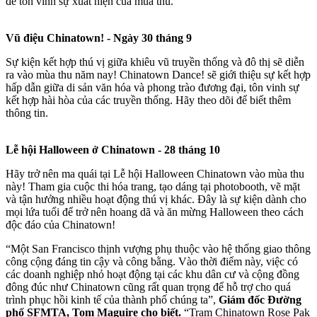
để tôn vinh sự xuất hiện của mùa thu.
Vũ điệu Chinatown! - Ngày 30 tháng 9
Sự kiện kết hợp thú vị giữa khiêu vũ truyền thống và đô thị sẽ diễn
ra vào mùa thu năm nay! Chinatown Dance! sẽ giới thiệu sự kết hợp
hấp dẫn giữa di sản văn hóa và phong trào đương đại, tôn vinh sự
kết hợp hài hòa của các truyền thống. Hãy theo dõi để biết thêm
thông tin.
Lễ hội Halloween ở Chinatown - 28 tháng 10
Hãy trở nên ma quái tại Lễ hội Halloween Chinatown vào mùa thu
này! Tham gia cuộc thi hóa trang, tạo dáng tại photobooth, vẽ mặt
và tận hưởng nhiều hoạt động thú vị khác. Đây là sự kiện dành cho
mọi lứa tuổi để trở nên hoang dã và ăn mừng Halloween theo cách
độc đáo của Chinatown!
“Một San Francisco thịnh vượng phụ thuộc vào hệ thống giao thông
công cộng đáng tin cậy và công bằng. Vào thời điểm này, việc có
các doanh nghiệp nhỏ hoạt động tại các khu dân cư và cộng đồng
đông đúc như Chinatown cũng rất quan trọng để hỗ trợ cho quá
trình phục hồi kinh tế của thành phố chúng ta”,
Giám đốc Đường
phố SFMTA, Tom Maguire cho biết.
“Trạm Chinatown Rose Pak