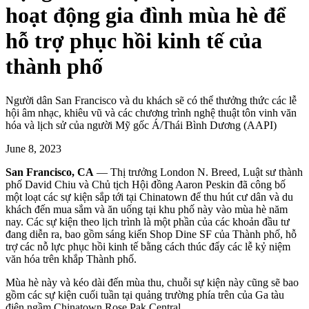
hoạt động gia đình mùa hè để
hỗ trợ phục hồi kinh tế của
thành phố
Người dân San Francisco và du khách sẽ có thể thưởng thức các lễ
hội âm nhạc, khiêu vũ và các chương trình nghệ thuật tôn vinh văn
hóa và lịch sử của người Mỹ gốc Á/Thái Bình Dương (AAPI)
June 8, 2023
San Francisco, CA
— Thị trưởng London N. Breed, Luật sư thành
phố David Chiu và Chủ tịch Hội đồng Aaron Peskin đã công bố
một loạt các sự kiện sắp tới tại Chinatown để thu hút cư dân và du
khách đến mua sắm và ăn uống tại khu phố này vào mùa hè năm
nay. Các sự kiện theo lịch trình là một phần của các khoản đầu tư
đang diễn ra, bao gồm sáng kiến Shop Dine SF của Thành phố, hỗ
trợ các nỗ lực phục hồi kinh tế bằng cách thúc đẩy các lễ kỷ niệm
văn hóa trên khắp Thành phố.
Mùa hè này và kéo dài đến mùa thu, chuỗi sự kiện này cũng sẽ bao
gồm các sự kiện cuối tuần tại quảng trường phía trên của Ga tàu
điện ngầm Chinatown Rose Pak Central.