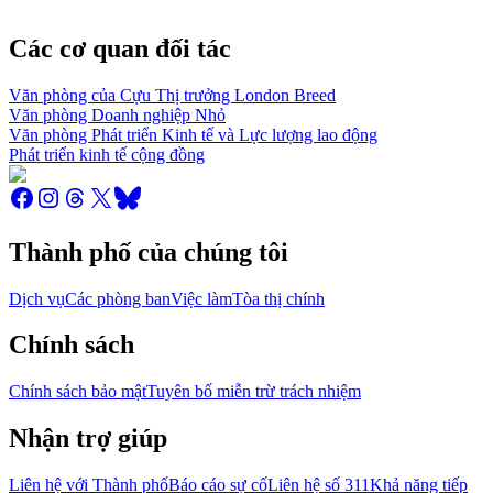
Các cơ quan đối tác
Văn phòng của Cựu Thị trưởng London Breed
Văn phòng Doanh nghiệp Nhỏ
Văn phòng Phát triển Kinh tế và Lực lượng lao động
Phát triển kinh tế cộng đồng
Thành phố của chúng tôi
Dịch vụ
Các phòng ban
Việc làm
Tòa thị chính
Chính sách
Chính sách bảo mật
Tuyên bố miễn trừ trách nhiệm
Nhận trợ giúp
Liên hệ với Thành phố
Báo cáo sự cố
Liên hệ số 311
Khả năng tiếp