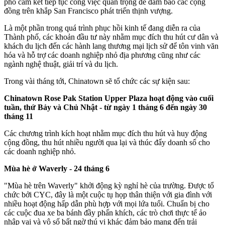
phố cam kết tiếp tục công việc quan trọng để đảm bảo các cộng
đồng trên khắp San Francisco phát triển thịnh vượng.
Là một phần trong quá trình phục hồi kinh tế đang diễn ra của
Thành phố, các khoản đầu tư này nhằm mục đích thu hút cư dân và
khách du lịch đến các hành lang thương mại lịch sử để tôn vinh văn
hóa và hỗ trợ các doanh nghiệp nhỏ địa phương cũng như các
ngành nghệ thuật, giải trí và du lịch.
Trong vài tháng tới, Chinatown sẽ tổ chức các sự kiện sau:
Chinatown Rose Pak Station Upper Plaza hoạt động vào cuối
tuần, thứ Bảy và Chủ Nhật - từ ngày 1 tháng 6 đến ngày 30
tháng 11
Các chương trình kích hoạt nhằm mục đích thu hút và huy động
cộng đồng, thu hút nhiều người qua lại và thúc đẩy doanh số cho
các doanh nghiệp nhỏ.
Mùa hè ở Waverly - 24 tháng 6
"Mùa hè trên Waverly" khởi động kỳ nghỉ hè của trường. Được tổ
chức bởi CYC, đây là một cuộc tụ họp thân thiện với gia đình với
nhiều hoạt động hấp dẫn phù hợp với mọi lứa tuổi. Chuẩn bị cho
các cuộc đua xe ba bánh đầy phấn khích, các trò chơi thực tế ảo
nhập vai và vô số bất ngờ thú vị khác đảm bảo mang đến trải