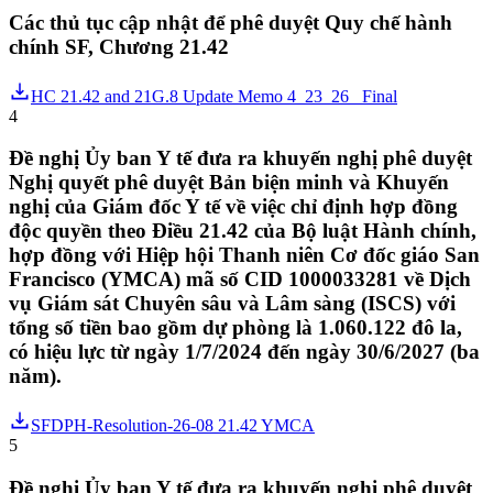
Các thủ tục cập nhật để phê duyệt Quy chế hành
chính SF, Chương 21.42
HC 21.42 and 21G.8 Update Memo 4_23_26_ Final
4
Đề nghị Ủy ban Y tế đưa ra khuyến nghị phê duyệt
Nghị quyết phê duyệt Bản biện minh và Khuyến
nghị của Giám đốc Y tế về việc chỉ định hợp đồng
độc quyền theo Điều 21.42 của Bộ luật Hành chính,
hợp đồng với Hiệp hội Thanh niên Cơ đốc giáo San
Francisco (YMCA) mã số CID 1000033281 về Dịch
vụ Giám sát Chuyên sâu và Lâm sàng (ISCS) với
tổng số tiền bao gồm dự phòng là 1.060.122 đô la,
có hiệu lực từ ngày 1/7/2024 đến ngày 30/6/2027 (ba
năm).
SFDPH-Resolution-26-08 21.42 YMCA
5
Đề nghị Ủy ban Y tế đưa ra khuyến nghị phê duyệt