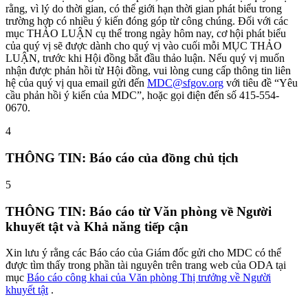
rằng, vì lý do thời gian, có thể giới hạn thời gian phát biểu trong
trường hợp có nhiều ý kiến ​​đóng góp từ công chúng. Đối với các
mục THẢO LUẬN cụ thể trong ngày hôm nay, cơ hội phát biểu
của quý vị sẽ được dành cho quý vị vào cuối mỗi MỤC THẢO
LUẬN, trước khi Hội đồng bắt đầu thảo luận. Nếu quý vị muốn
nhận được phản hồi từ Hội đồng, vui lòng cung cấp thông tin liên
hệ của quý vị qua email gửi đến
MDC@sfgov.org
với tiêu đề “Yêu
cầu phản hồi ý kiến ​​của MDC”, hoặc gọi điện đến số 415-554-
0670.
4
THÔNG TIN: Báo cáo của đồng chủ tịch
5
THÔNG TIN: Báo cáo từ Văn phòng về Người
khuyết tật và Khả năng tiếp cận
Xin lưu ý rằng các Báo cáo của Giám đốc gửi cho MDC có thể
được tìm thấy trong phần tài nguyên trên trang web của ODA tại
mục
Báo cáo công khai của Văn phòng Thị trưởng về Người
khuyết tật
.