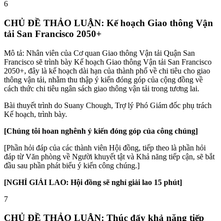
6
CHỦ ĐỀ THẢO LUẬN: Kế hoạch Giao thông Vận
tải San Francisco 2050+
Mô tả: Nhân viên của Cơ quan Giao thông Vận tải Quận San
Francisco sẽ trình bày Kế hoạch Giao thông Vận tải San Francisco
2050+, đây là kế hoạch dài hạn của thành phố về chi tiêu cho giao
thông vận tải, nhằm thu thập ý kiến ​​đóng góp của cộng đồng về
cách thức chi tiêu ngân sách giao thông vận tải trong tương lai.
Bài thuyết trình do Suany Chough, Trợ lý Phó Giám đốc phụ trách
Kế hoạch, trình bày.
[Chúng tôi hoan nghênh ý kiến ​​đóng góp của công chúng]
[Phần hỏi đáp của các thành viên Hội đồng, tiếp theo là phần hỏi
đáp từ Văn phòng về Người khuyết tật và Khả năng tiếp cận, sẽ bắt
đầu sau phần phát biểu ý kiến ​​công chúng.]
[NGHỈ GIẢI LAO: Hội đồng sẽ nghỉ giải lao 15 phút]
7
CHỦ ĐỀ THẢO LUẬN: Thúc đẩy khả năng tiếp