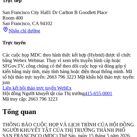
Trực tiếp
San Francisco City Hall
1 Dr Carlton B Goodlett Place
Room 400
San Francisco
,
CA
94102
Nhận chỉ đường
Trực tuyến
Các cuộc họp MDC theo hình thức kết hợp (Hybrid) được tổ chức
bằng Webex Webinar. Thay vì xem trên truyền hình cáp hoặc
SFGov.TV, công chúng có thể theo dõi cuộc họp và đóng góp ý
kiến ​​bằng máy tính, máy tính bảng hoặc điện thoại thông minh. Mã
số hội thảo trực tuyến: 2663 796 3223 Mật khẩu hội thảo trực tuyến:
join
Liên kết hội thảo trực tuyến WebEx
Hội đồng Người khuyết tật của Thị trưởng
415-655-0001
Mã truy cập: 2663 796 3223
Tổng quan
THÔNG BÁO CUỘC HỌP VÀ LỊCH TRÌNH CỦA HỘI ĐỒNG
NGƯỜI KHUYẾT TẬT CỦA THỊ TRƯỞNG THÀNH PHỐ
SAN FRANCISCO (MDC) Thứ Sáu, ngày 15 tháng 5 năm 2026,