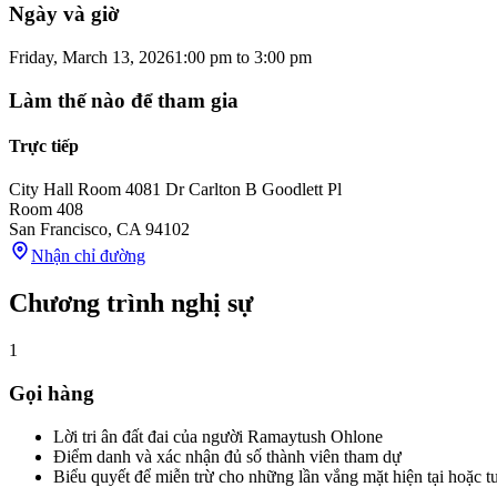
Ngày và giờ
Friday, March 13, 2026
1:00 pm
to
3:00 pm
Làm thế nào để tham gia
Trực tiếp
City Hall Room 408
1 Dr Carlton B Goodlett Pl
Room 408
San Francisco
,
CA
94102
Nhận chỉ đường
Chương trình nghị sự
1
Gọi hàng
Lời tri ân đất đai của người Ramaytush Ohlone
Điểm danh và xác nhận đủ số thành viên tham dự
Biểu quyết để miễn trừ cho những lần vắng mặt hiện tại hoặc tư