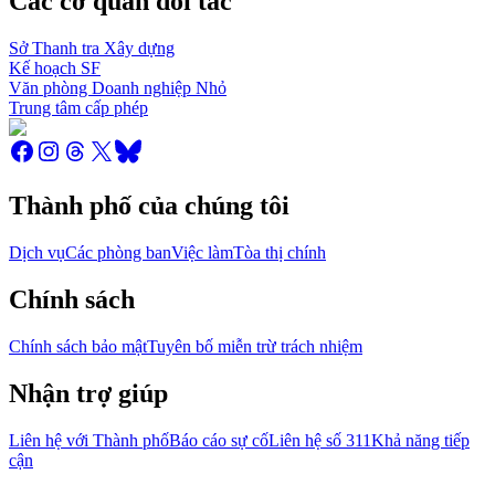
Các cơ quan đối tác
Sở Thanh tra Xây dựng
Kế hoạch SF
Văn phòng Doanh nghiệp Nhỏ
Trung tâm cấp phép
Thành phố của chúng tôi
Dịch vụ
Các phòng ban
Việc làm
Tòa thị chính
Chính sách
Chính sách bảo mật
Tuyên bố miễn trừ trách nhiệm
Nhận trợ giúp
Liên hệ với Thành phố
Báo cáo sự cố
Liên hệ số 311
Khả năng tiếp
cận