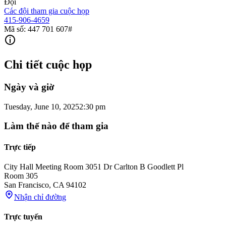
Đội
Các đội tham gia cuộc họp
415-906-4659
Mã số: 447 701 607#
Chi tiết cuộc họp
Ngày và giờ
Tuesday, June 10, 2025
2:30 pm
Làm thế nào để tham gia
Trực tiếp
City Hall Meeting Room 305
1 Dr Carlton B Goodlett Pl
Room 305
San Francisco
,
CA
94102
Nhận chỉ đường
Trực tuyến