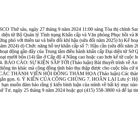
u, ngày 27 tháng 9 năm 2024 11:00 sáng Tòa thị chính San
ện từ Bộ Quản lý Tình trạng Khẩn cấp và Văn phòng Phục hồi và Kế h
ứng phó với thiên tai và biến đổi khí hậu (sửa đổi năm 2025) b) Kế h
năm 2024) d) Chức năng hỗ trợ khẩn cấp số 7: Hậu cần (sửa đổi năm 2
t động gần đây của Trung tâm điều hành khẩn cấp Đại diện từ Sở Qu
ạt mười bốn (14) lần ở Cấp độ 4 Nâng cao hoặc cao hơn kể từ cuộc h
ố. 4. BÁO CÁO: SỰ KIỆN SẮP TỚI (Thảo luận) Bài thuyết trình về An 
c thông tin khác mà cộng đồng tình báo thu thập được cho cuộc bầu cử 
A CÁC THÀNH VIÊN HỘI ĐỒNG THẢM HỌA (Thảo luận) Các thành viê
áo ngắn gọn. 6. Ý KIẾN CỦA CÔNG CHÚNG 7. HOÃN LẠI Lưu ý: Hội đồ
ếu bạn muốn đảm bảo rằng ý kiến bình luận của mình về bất kỳ mục nào
hứ Tư, ngày 25 tháng 9 năm 2024 hoặc gọi (415) 558-3800 và để lại ti