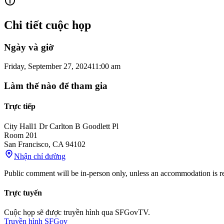
Chi tiết cuộc họp
Ngày và giờ
Friday, September 27, 2024
11:00 am
Làm thế nào để tham gia
Trực tiếp
City Hall
1 Dr Carlton B Goodlett Pl
Room 201
San Francisco
,
CA
94102
Nhận chỉ đường
Public comment will be in-person only, unless an accommodation is req
Trực tuyến
Cuộc họp sẽ được truyền hình qua SFGovTV.
Truyền hình SFGov