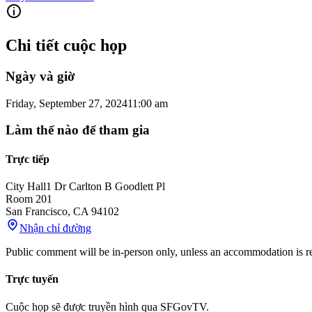
Chi tiết cuộc họp
Ngày và giờ
Friday, September 27, 2024
11:00 am
Làm thế nào để tham gia
Trực tiếp
City Hall
1 Dr Carlton B Goodlett Pl
Room 201
San Francisco
,
CA
94102
Nhận chỉ đường
Public comment will be in-person only, unless an accommodation is req
Trực tuyến
Cuộc họp sẽ được truyền hình qua SFGovTV.