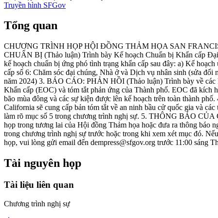
Truyền hình SFGov
Tổng quan
CHƯƠNG TRÌNH HỌP HỘI ĐỒNG THẢM HỌA SAN FRANCISCO Thứ sá
CHUẨN BỊ (Thảo luận) Trình bày Kế hoạch Chuẩn bị Khẩn cấp Đại di
kế hoạch chuẩn bị ứng phó tình trạng khẩn cấp sau đây: a) Kế hoạch 
cấp số 6: Chăm sóc đại chúng, Nhà ở và Dịch vụ nhân sinh (sửa đổi 
năm 2024) 3. BÁO CÁO: PHẢN HỒI (Thảo luận) Trình bày về các hoạ
Khẩn cấp (EOC) và tóm tắt phản ứng của Thành phố. EOC đã kích ho
bão mùa đông và các sự kiện được lên kế hoạch trên toàn thành ph
California sẽ cung cấp bản tóm tắt về an ninh bầu cử quốc gia và cá
làm rõ mục số 5 trong chương trình nghị sự. 5. THÔNG BÁO CỦ
họp trong tương lai của Hội đồng Thảm họa hoặc đưa ra thông b
trong chương trình nghị sự trước hoặc trong khi xem xét mục đó. N
họp, vui lòng gửi email đến dempress@sfgov.org trước 11:00 sáng T
Tài nguyên họp
Tài liệu liên quan
Chương trình nghị sự