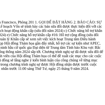
 Francisco, Phòng 201 1. GỌI ĐỂ ĐẶT HÀNG 2. BÁO CÁO: SỰ
oạch Vốn sẽ trình bày các bản sửa đổi được thực hiện đối với các
oạch hoạt động khẩn cấp (sửa đổi năm 2024) c) Chức năng hỗ trợ khẩn
024) e) Chức năng hỗ trợ khẩn cấp #16: Hỗ trợ cộng đồng (sửa đổi
ản lý Khẩn cấp sẽ xem xét việc kích hoạt Trung tâm Điều hành
ọp Hội đồng Thảm họa gần đây nhất, hỗ trợ các sự kiện như APEC,
ninh bầu cử quốc gia Đại diện từ Trung tâm Tình báo Khu vực Bắc
tổng thống năm 2024 sắp tới. Chương trình nghị sự đã được sửa đổi để
n của Hội đồng Thảm họa có thể đề xuất các mục cho các cuộc
ng sẽ lắng nghe ý kiến bình luận của công chúng về từng mục
 trong chương trình nghị sự được Hội đồng nhận được trước cuộc
n nhắn trước 11:00 sáng Thứ Tư, ngày 25 tháng 9 năm 2024.