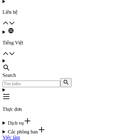
Liên hệ
Tiếng Việt
Search
Thực đơn
Dịch vụ
Các phòng ban
Việc làm