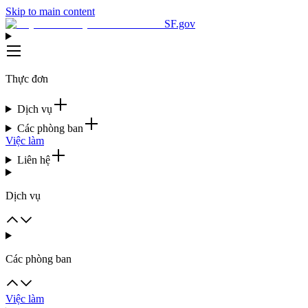
Skip to main content
SF.gov
Thực đơn
Dịch vụ
Các phòng ban
Việc làm
Liên hệ
Dịch vụ
Các phòng ban
Việc làm