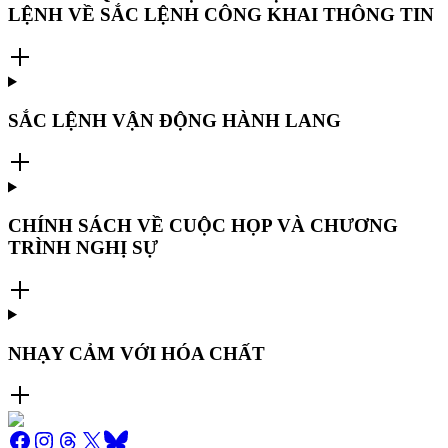
LỆNH VỀ SẮC LỆNH CÔNG KHAI THÔNG TIN
SẮC LỆNH VẬN ĐỘNG HÀNH LANG
CHÍNH SÁCH VỀ CUỘC HỌP VÀ CHƯƠNG
TRÌNH NGHỊ SỰ
NHẠY CẢM VỚI HÓA CHẤT