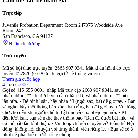
Làm thế nào để tham gia
Trực tiếp
Juvenile Probation Department, Room 247
375 Woodside Ave
Room 247
San Francisco
,
CA
94127
Nhận chỉ đường
Trực tuyến
Mã số hội thảo trực tuyến: 2663 907 9341 Mật khẩu hội thảo trực
tuyến: 052826 (052826 khi gọi từ hệ thống video)
Tham gia cuộc họp
415-655-0001
Gọi số 415-655-0001, nhập Mã truy cập 2663 907 9341, sau đó
nhấn phím “#” khi được yêu cầu nhập ID, và nhấn phím “#” một
lần nữa. • Để bình luận, hãy nhấn *3 (ngôi sao, ba) để giơ tay. • Bạn
sẽ nghe thấy một thông báo xác nhận rằng bạn đã giơ tay. • Vui lòng
chờ cho đến khi người chủ trì bật mic và cho phép bạn nói. • Khi
đến lượt bạn, bạn sẽ nghe thấy thông báo "Bạn đã được bật mic" và
có thể bắt đầu bình luận. • Vui lòng chỉ nói chuyện với toàn thể Hội
đồng, không nói chuyện với từng thành viên riêng lẻ. • Bạn sẽ có 3
phút để phát biểu trước công chúng.