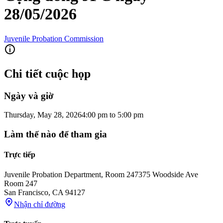
28/05/2026
Juvenile Probation Commission
Chi tiết cuộc họp
Ngày và giờ
Thursday, May 28, 2026
4:00 pm
to
5:00 pm
Làm thế nào để tham gia
Trực tiếp
Juvenile Probation Department, Room 247
375 Woodside Ave
Room 247
San Francisco
,
CA
94127
Nhận chỉ đường