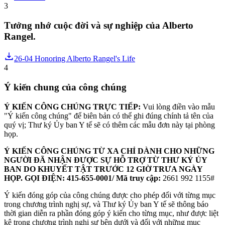
3
Tưởng nhớ cuộc đời và sự nghiệp của Alberto
Rangel.
26-04 Honoring Alberto Rangel's Life
4
Ý kiến ​​chung của công chúng
Ý KIẾN CÔNG CHÚNG TRỰC TIẾP:
Vui lòng điền vào mẫu
"Ý kiến ​​công chúng" để biên bản có thể ghi đúng chính tả tên của
quý vị; Thư ký Ủy ban Y tế sẽ có thêm các mẫu đơn này tại phòng
họp.
Ý KIẾN CÔNG CHÚNG TỪ XA CHỈ DÀNH CHO NHỮNG
NGƯỜI ĐÃ NHẬN ĐƯỢC SỰ HỖ TRỢ TỪ THƯ KÝ ỦY
BAN DO KHUYẾT TẬT TRƯỚC 12 GIỜ TRƯA NGÀY
HỌP. GỌI ĐIỆN: 415-655-0001/ Mã truy cập:
2661 992 1155#
Ý kiến ​​đóng góp của công chúng được cho phép đối với từng mục
trong chương trình nghị sự, và Thư ký Ủy ban Y tế sẽ thông báo
thời gian diễn ra phần đóng góp ý kiến ​​cho từng mục, như được liệt
kê trong chương trình nghị sự bên dưới và đối với những mục