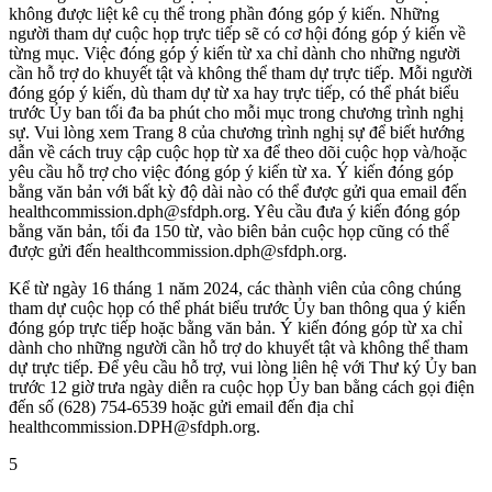
không được liệt kê cụ thể trong phần đóng góp ý kiến. Những
người tham dự cuộc họp trực tiếp sẽ có cơ hội đóng góp ý kiến ​​về
từng mục. Việc đóng góp ý kiến ​​từ xa chỉ dành cho những người
cần hỗ trợ do khuyết tật và không thể tham dự trực tiếp. Mỗi người
đóng góp ý kiến, dù tham dự từ xa hay trực tiếp, có thể phát biểu
trước Ủy ban tối đa ba phút cho mỗi mục trong chương trình nghị
sự. Vui lòng xem Trang 8 của chương trình nghị sự để biết hướng
dẫn về cách truy cập cuộc họp từ xa để theo dõi cuộc họp và/hoặc
yêu cầu hỗ trợ cho việc đóng góp ý kiến ​​từ xa. Ý kiến ​​đóng góp
bằng văn bản với bất kỳ độ dài nào có thể được gửi qua email đến
healthcommission.dph@sfdph.org. Yêu cầu đưa ý kiến ​​đóng góp
bằng văn bản, tối đa 150 từ, vào biên bản cuộc họp cũng có thể
được gửi đến healthcommission.dph@sfdph.org.
Kể từ ngày 16 tháng 1 năm 2024, các thành viên của công chúng
tham dự cuộc họp có thể phát biểu trước Ủy ban thông qua ý kiến ​​
đóng góp trực tiếp hoặc bằng văn bản. Ý kiến ​​đóng góp từ xa chỉ
dành cho những người cần hỗ trợ do khuyết tật và không thể tham
dự trực tiếp. Để yêu cầu hỗ trợ, vui lòng liên hệ với Thư ký Ủy ban
trước 12 giờ trưa ngày diễn ra cuộc họp Ủy ban bằng cách gọi điện
đến số (628) 754-6539 hoặc gửi email đến địa chỉ
healthcommission.DPH@sfdph.org.
5