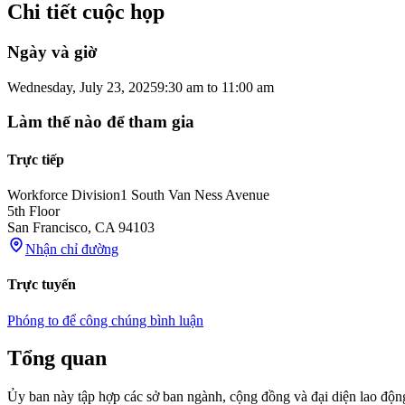
Chi tiết cuộc họp
Ngày và giờ
Wednesday, July 23, 2025
9:30 am
to
11:00 am
Làm thế nào để tham gia
Trực tiếp
Workforce Division
1 South Van Ness Avenue
5th Floor
San Francisco
,
CA
94103
Nhận chỉ đường
Trực tuyến
Phóng to để công chúng bình luận
Tổng quan
Ủy ban này tập hợp các sở ban ngành, cộng đồng và đại diện lao độn