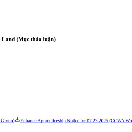
e Land (Mục thảo luận)
 Group)
Enhance Apprenticeship Notice for 07.23.2025 (CCWA Wo