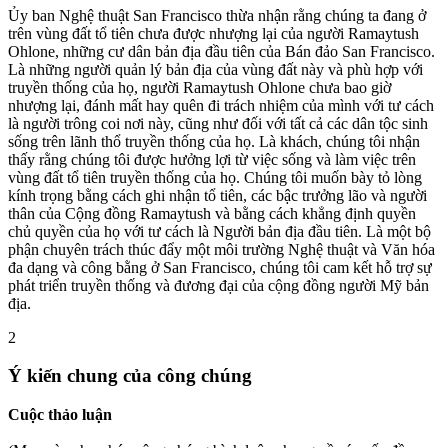
Ủy ban Nghệ thuật San Francisco thừa nhận rằng chúng ta đang ở
trên vùng đất tổ tiên chưa được nhượng lại của người Ramaytush
Ohlone, những cư dân bản địa đầu tiên của Bán đảo San Francisco.
Là những người quản lý bản địa của vùng đất này và phù hợp với
truyền thống của họ, người Ramaytush Ohlone chưa bao giờ
nhượng lại, đánh mất hay quên đi trách nhiệm của mình với tư cách
là người trông coi nơi này, cũng như đối với tất cả các dân tộc sinh
sống trên lãnh thổ truyền thống của họ. Là khách, chúng tôi nhận
thấy rằng chúng tôi được hưởng lợi từ việc sống và làm việc trên
vùng đất tổ tiên truyền thống của họ. Chúng tôi muốn bày tỏ lòng
kính trọng bằng cách ghi nhận tổ tiên, các bậc trưởng lão và người
thân của Cộng đồng Ramaytush và bằng cách khẳng định quyền
chủ quyền của họ với tư cách là Người bản địa đầu tiên. Là một bộ
phận chuyên trách thúc đẩy một môi trường Nghệ thuật và Văn hóa
đa dạng và công bằng ở San Francisco, chúng tôi cam kết hỗ trợ sự
phát triển truyền thống và đương đại của cộng đồng người Mỹ bản
địa.
2
Ý kiến ​​chung của công chúng
Cuộc thảo luận