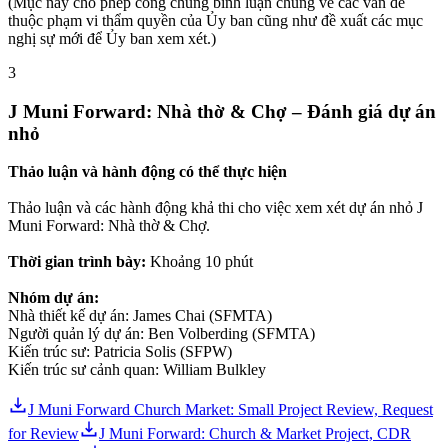
(Mục này cho phép công chúng bình luận chung về các vấn đề
thuộc phạm vi thẩm quyền của Ủy ban cũng như đề xuất các mục
nghị sự mới để Ủy ban xem xét.)
3
J Muni Forward: Nhà thờ & Chợ – Đánh giá dự án
nhỏ
Thảo luận và hành động có thể thực hiện
Thảo luận và các hành động khả thi cho việc xem xét dự án nhỏ J
Muni Forward: Nhà thờ & Chợ.
Thời gian trình bày:
Khoảng 10 phút
Nhóm dự án:
Nhà thiết kế dự án: James Chai (SFMTA)
Người quản lý dự án: Ben Volberding (SFMTA)
Kiến trúc sư: Patricia Solis (SFPW)
Kiến trúc sư cảnh quan: William Bulkley
J Muni Forward Church Market: Small Project Review, Request
for Review
J Muni Forward: Church & Market Project, CDR