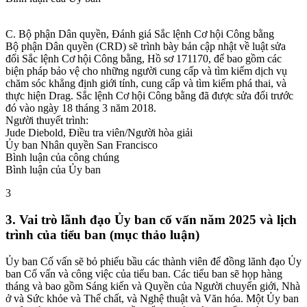
C. Bộ phận Dân quyền, Đánh giá Sắc lệnh Cơ hội Công bằng
Bộ phận Dân quyền (CRD) sẽ trình bày bản cập nhật về luật sửa
đổi Sắc lệnh Cơ hội Công bằng, Hồ sơ 171170, để bao gồm các
biện pháp bảo vệ cho những người cung cấp và tìm kiếm dịch vụ
chăm sóc khẳng định giới tính, cung cấp và tìm kiếm phá thai, và
thực hiện Drag. Sắc lệnh Cơ hội Công bằng đã được sửa đổi trước
đó vào ngày 18 tháng 3 năm 2018.
Người thuyết trình:
Jude Diebold, Điều tra viên/Người hòa giải
Ủy ban Nhân quyền San Francisco
Bình luận của công chúng
Bình luận của Ủy ban
3
3. Vai trò lãnh đạo Ủy ban cố vấn năm 2025 và lịch
trình của tiểu ban (mục thảo luận)
Ủy ban Cố vấn sẽ bỏ phiếu bầu các thành viên để đồng lãnh đạo Ủy
ban Cố vấn và công việc của tiểu ban. Các tiểu ban sẽ họp hàng
tháng và bao gồm Sáng kiến và Quyền của Người chuyển giới, Nhà
ở và Sức khỏe và Thể chất, và Nghệ thuật và Văn hóa. Một Ủy ban