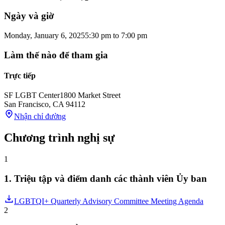
Ngày và giờ
Monday, January 6, 2025
5:30 pm
to
7:00 pm
Làm thế nào để tham gia
Trực tiếp
SF LGBT Center
1800 Market Street
San Francisco
,
CA
94112
Nhận chỉ đường
Chương trình nghị sự
1
1. Triệu tập và điểm danh các thành viên Ủy ban
LGBTQI+ Quarterly Advisory Committee Meeting Agenda
2