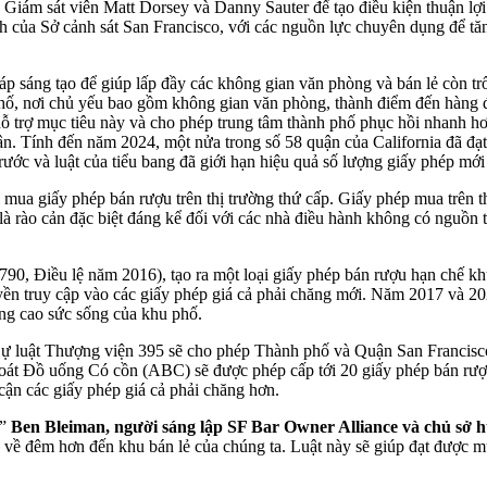
c Giám sát viên Matt Dorsey và Danny Sauter để tạo điều kiện thuận l
ch của Sở cảnh sát San Francisco, với các nguồn lực chuyên dụng để t
áp sáng tạo để giúp lấp đầy các không gian văn phòng và bán lẻ còn tr
phố, nơi chủ yếu bao gồm không gian văn phòng, thành điểm đến hàng 
hỗ trợ mục tiêu này và cho phép trung tâm thành phố phục hồi nhanh h
ận. Tính đến năm 2024, một nửa trong số 58 quận của California đã đạ
rước và luật của tiểu bang đã giới hạn hiệu quả số lượng giấy phép mới
mua giấy phép bán rượu trên thị trường thứ cấp. Giấy phép mua trên thị
 là rào cản đặc biệt đáng kể đối với các nhà điều hành không có nguồ
, Điều lệ năm 2016), tạo ra một loại giấy phép bán rượu hạn chế kh
 truy cập vào các giấy phép giá cả phải chăng mới. Năm 2017 và 2024
âng cao sức sống của khu phố.
ự luật Thượng viện 395 sẽ cho phép Thành phố và Quận San Francisco 
át Đồ uống Có cồn (ABC) sẽ được phép cấp tới 20 giấy phép bán rượu 
cận các giấy phép giá cả phải chăng hơn.
,”
Ben Bleiman, người sáng lập SF Bar Owner Alliance và chủ sở h
g về đêm hơn đến khu bán lẻ của chúng ta. Luật này sẽ giúp đạt được mụ