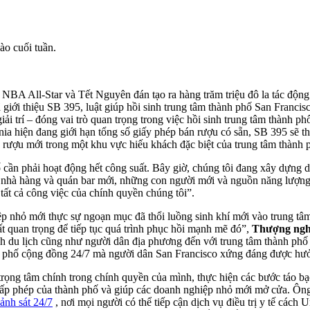
ào cuối tuần.
 NBA All-Star và Tết Nguyên đán tạo ra hàng trăm triệu đô la tác độn
giới thiệu SB 395, luật giúp hồi sinh trung tâm thành phố San Francisc
i trí – đóng vai trò quan trọng trong việc hồi sinh trung tâm thành p
ia hiện đang giới hạn tổng số giấy phép bán rượu có sẵn, SB 395 sẽ th
 rượu mới trong một khu vực hiếu khách đặc biệt của trung tâm thành 
ố cần phải hoạt động hết công suất. Bây giờ, chúng tôi đang xây dựng d
 nhà hàng và quán bar mới, những con người mới và nguồn năng lượng
 tất cả công việc của chính quyền chúng tôi”.
ệp nhỏ mới thực sự ngoạn mục đã thổi luồng sinh khí mới vào trung tâ
t quan trọng để tiếp tục quá trình phục hồi mạnh mẽ đó”,
Thượng nghị
h du lịch cũng như người dân địa phương đến với trung tâm thành phố
khu phố cộng đồng 24/7 mà người dân San Francisco xứng đáng được hư
 trọng tâm chính trong chính quyền của mình, thực hiện các bước táo b
ấp phép của thành phố và giúp các doanh nghiệp nhỏ mới mở cửa. Ông 
cảnh sát 24/7
, nơi mọi người có thể tiếp cận dịch vụ điều trị y tế cách