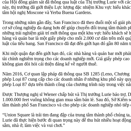
của Hội đồng giám sát đã thông qua luật của Thị trưởng Lurie với cá
này, thị trưởng đã giới thiệu Lực lượng đặc nhiệm Khu vực hiếu khá
tâm hội nghị Moscone và Yerba Buena Gardens.
Trong những năm gần đây, San Francisco đã theo đuổi một số giải ph
cơ sở công nghiệp đa dạng hơn để giúp chuyển đổi trung tâm thành 
những trải nghiệm giải trí mới thông qua một khu vực hiếu khách sẽ 
hàng và quán bar là một giấy phép cho mỗi 2.000 cư dân trên mỗi qu
luật của tiểu bang. San Francisco đã đạt đến giới hạn đó gần 80 năm t
Khi một quận đạt đến giới hạn đó, các nhà hàng và quán bar mới phải 
tài chính nghiêm trọng cho các doanh nghiệp mới. Giá giấy phép cao
không gian đòi hỏi cải thiện đáng kể về người thuê.
Năm 2016, Cơ quan lập pháp đã thông qua SB 1285 (Leno, Chương 790
phép Loại 87 cung cấp cho các doanh nhân ở những khu phố này quyền
phép Loại 87 dựa trên thành công của chương trình này trong việc n
Được Thượng nghị sĩ Wiener chấp bút và Thị trưởng Lurie bảo trợ, D
1.000.000 feet vuông không gian mua sắm bán lẻ. Sau đó, Sở Kiểm so
tâm thành phố San Francisco và cho phép các doanh nghiệp nhỏ tiếp 
“Union Square là trái tim đang đập của trung tâm thành phố chúng ta
Lurie đã thực hiện bước đi quan trọng này để thu hút nhiều hoạt độn
sắm, nhà ở, làm việc và vui chơi.”