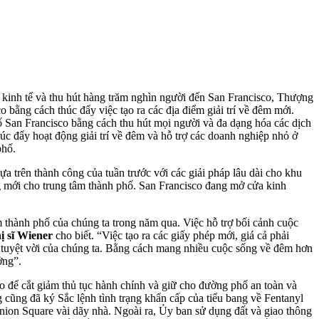
g kinh tế và thu hút hàng trăm nghìn người đến San Francisco, Thượng
o bằng cách thúc đẩy việc tạo ra các địa điểm giải trí về đêm mới.
hố San Francisco bằng cách thu hút mọi người và đa dạng hóa các dịch
úc đẩy hoạt động giải trí về đêm và hỗ trợ các doanh nghiệp nhỏ ở
phố.
ựa trên thành công của tuần trước với các giải pháp lâu dài cho khu
 mới cho trung tâm thành phố. San Francisco đang mở cửa kinh
m thành phố của chúng ta trong năm qua. Việc hỗ trợ bối cảnh cuộc
 sĩ Wiener
cho biết. “Việc tạo ra các giấy phép mới, giá cả phải
 tuyệt vời của chúng ta. Bằng cách mang nhiều cuộc sống về đêm hơn
ởng”.
ạo để cắt giảm thủ tục hành chính và giữ cho đường phố an toàn và
cũng đã ký Sắc lệnh tình trạng khẩn cấp của tiểu bang về Fentanyl
 Union Square vài dãy nhà. Ngoài ra, Ủy ban sử dụng đất và giao thông