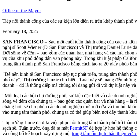
Office of the Mayor
Tiếp nối thành công của các sự kiện lớn diễn ra trên khắp thành phố v
February 18, 2025
SAN FRANCISCO
– Sau một cuối tuần thành công của các sự kiện
nghị sĩ Scott Wiener (D-San Francisco) và Thị trưởng Daniel Lurie đã 
Đời sống về đêm – bao gồm các quán bar, nhà hàng và các lựa chọn giả
vụ của khu phố đông dân văn phòng này. Trong khi luật pháp Californ
trung tâm thành phố San Francisco bằng cách tạo ra 20 giấy phép bán
“Để nền kinh tế San Francisco tiếp tục phát triển, trung tâm thành ph
phố này”,
Thị trưởng Lurie
cho biết. “Luật này sẽ mang đến những
doanh – đó là thông điệp mà chúng tôi đang gửi đi với dự luật này và
“Một loạt các hội chợ đường phố, sự kiện đặc biệt và các doanh nghi
sống về đêm của chúng ta – bao gồm các quán bar và nhà hàng – là rấ
chăng hơn sẽ cho phép các doanh nghiệp mới mở cửa và thu hút khác
vào trung tâm thành phố, chúng ta có thể giúp biến nơi đây thành 
Thị trưởng Lurie đã đưa việc phục hồi trung tâm thành phố trở thành
sạch sẽ. Tuần trước, ông đã ra mắt
PermitSF
để hợp lý hóa hệ thống c
và công bố kế hoạch xây dựng một
trung tâm ổn định thân thiện với 