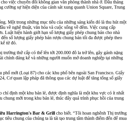
ợi cho việc chuyển đổi không gian văn phòng thành nhà ở. Đầu tháng
ăng cường sự hiện diện của cảnh sát xung quanh Union Square, Trung
ống. Một trong những mục tiêu của những sáng kiến đó là thu hút một
đầu về nghệ thuật, văn hóa và cuộc sống về đêm. Việc cung cấp
ơn. Luật hiện hành giới hạn số lượng giấy phép chung bán cho nhà
t đến số lượng giấy phép bán rượu chung bán tối đa được phép theo
 kể từ đó.
 trường thứ cấp có thể lên tới 200.000 đô la trở lên, gây gánh nặng
n tài chính đáng kể và những người muốn mở doanh nghiệp tại những
u phố mới (Loại 87) cho các khu phố bên ngoài San Francisco. Giấy
, Cơ quan lập pháp đã thông qua các dự luật để tăng tổng số giấy
chỉ định một khu bán lẻ, được định nghĩa là một khu vực có ít nhất
chung mới trong khu bán lẻ, thúc đẩy quá trình phục hồi của trung
ữu Harrington's Bar & Grill
cho biết. “Tôi hoan nghênh Thị trưởng
c tiêu chung của chúng ta là tái tạo trung tâm thành điểm đến để mua