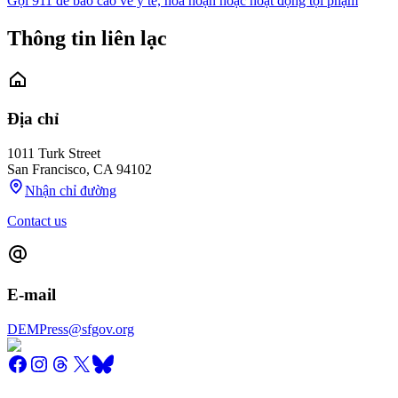
Gọi 911 để báo cáo về y tế, hỏa hoạn hoặc hoạt động tội phạm
Thông tin liên lạc
Địa chỉ
1011 Turk Street
San Francisco
,
CA
94102
Nhận chỉ đường
Contact us
E-mail
DEMPress@sfgov.org