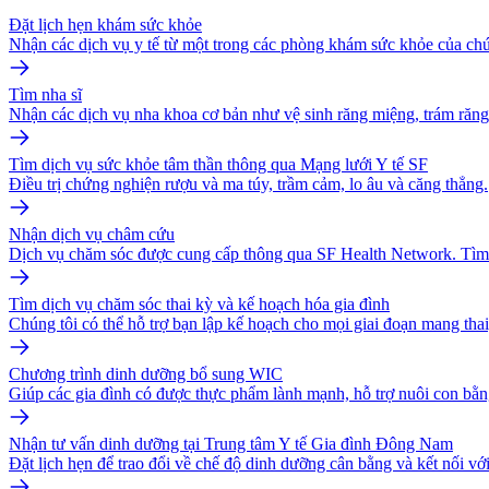
Đặt lịch hẹn khám sức khỏe
Nhận các dịch vụ y tế từ một trong các phòng khám sức khỏe của chú
Tìm nha sĩ
Nhận các dịch vụ nha khoa cơ bản như vệ sinh răng miệng, trám răng
Tìm dịch vụ sức khỏe tâm thần thông qua Mạng lưới Y tế SF
Điều trị chứng nghiện rượu và ma túy, trầm cảm, lo âu và căng thẳng.
Nhận dịch vụ châm cứu
Dịch vụ chăm sóc được cung cấp thông qua SF Health Network. Tìm
Tìm dịch vụ chăm sóc thai kỳ và kế hoạch hóa gia đình
Chúng tôi có thể hỗ trợ bạn lập kế hoạch cho mọi giai đoạn mang thai,
Chương trình dinh dưỡng bổ sung WIC
Giúp các gia đình có được thực phẩm lành mạnh, hỗ trợ nuôi con bằ
Nhận tư vấn dinh dưỡng tại Trung tâm Y tế Gia đình Đông Nam
Đặt lịch hẹn để trao đổi về chế độ dinh dưỡng cân bằng và kết nối v