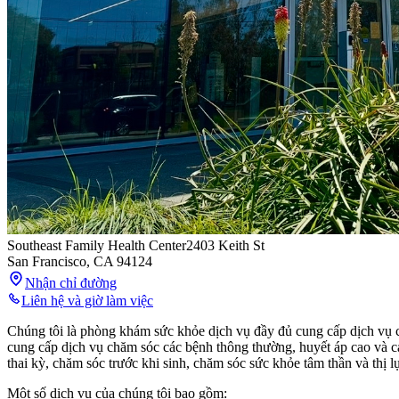
Southeast Family Health Center
2403 Keith St
San Francisco
,
CA
94124
Nhận chỉ đường
Liên hệ và giờ làm việc
Chúng tôi là phòng khám sức khỏe dịch vụ đầy đủ cung cấp dịch vụ ch
cung cấp dịch vụ chăm sóc các bệnh thông thường, huyết áp cao và c
thai kỳ, chăm sóc trước khi sinh, chăm sóc sức khỏe tâm thần và thị l
Một số dịch vụ của chúng tôi bao gồm: