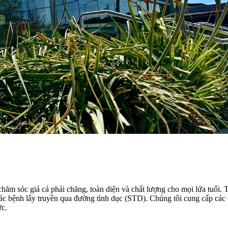
ăm sóc giá cả phải chăng, toàn diện và chất lượng cho mọi lứa tuổi. 
ác bệnh lây truyền qua đường tình dục (STD). Chúng tôi cung cấp các
ực.