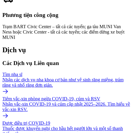
Phương tiện công cộng
Trạm BART Civic Center – tất cả các tuyến; ga tàu MUNI Van
Ness hoặc Civic Center - tất cả các tuyến; các điểm dừng xe buýt
MUNI
Dịch vụ
Các Dịch vụ Liên quan
Tìm nha sĩ
Nhận các dịch vụ nha khoa cơ bản như vệ sinh răng miệng, trám
răng và nhổ răng đơn giản.
Tiêm vắc-xin phòng ngừa COVID-19, cúm và RSV
Nhận vắc-xin COVID-19 và cúm cập nhật 2025–2026. Tìm hiểu về
vắc-xin RSV.
Được điều trị COVID-19
Thuốc được khuyến nghị cho hầu hết người lớn và một số thanh