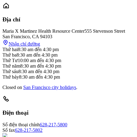
Địa chỉ
Maria X Martinez Health Resource Center
555 Stevenson Street
San Francisco
,
CA
94103
Nhận chỉ đường
Thứ hai
8:30 am
đến
4:30 pm
Thứ ba
8:30 am
đến
4:30 pm
Thứ Tư
10:00 am
đến
4:30 pm
Thứ năm
8:30 am
đến
4:30 pm
Thứ sáu
8:30 am
đến
4:30 pm
Thứ bảy
8:30 am
đến
4:30 pm
Closed on
San Francisco city holidays
.
Điện thoại
Số điện thoại chính
628-217-5800
Số fax
628-217-5802