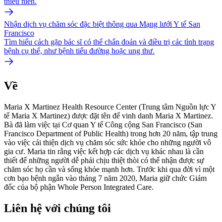
thiếu niên.
Nhận dịch vụ chăm sóc đặc biệt thông qua Mạng lưới Y tế San
Francisco
Tìm hiểu cách gặp bác sĩ có thể chẩn đoán và điều trị các tình trạng
bệnh cụ thể, như bệnh tiểu đường hoặc ung thư.
Về
Maria X Martinez Health Resource Center (Trung tâm Nguồn lực Y
tế Maria X Martinez) được đặt tên để vinh danh Maria X Martinez.
Bà đã làm việc tại Cơ quan Y tế Công cộng San Francisco (San
Francisco Department of Public Health) trong hơn 20 năm, tập trung
vào việc cải thiện dịch vụ chăm sóc sức khỏe cho những người vô
gia cư. Maria tin rằng việc kết hợp các dịch vụ khác nhau là cần
thiết để những người dễ phải chịu thiệt thòi có thể nhận được sự
chăm sóc họ cần và sống khỏe mạnh hơn. Trước khi qua đời vì một
cơn bạo bệnh ngắn vào tháng 7 năm 2020, Maria giữ chức Giám
đốc của bộ phận Whole Person Integrated Care.
Liên hệ với chúng tôi