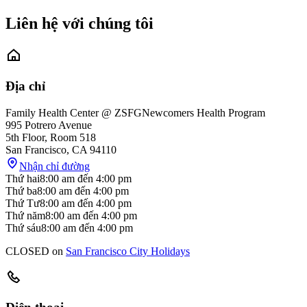
Liên hệ với chúng tôi
Địa chỉ
Family Health Center @ ZSFG
Newcomers Health Program
995 Potrero Avenue
5th Floor, Room 518
San Francisco
,
CA
94110
Nhận chỉ đường
Thứ hai
8:00 am
đến
4:00 pm
Thứ ba
8:00 am
đến
4:00 pm
Thứ Tư
8:00 am
đến
4:00 pm
Thứ năm
8:00 am
đến
4:00 pm
Thứ sáu
8:00 am
đến
4:00 pm
CLOSED on
San Francisco City Holidays