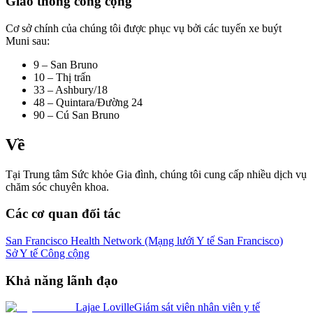
Giao thông công cộng
Cơ sở chính của chúng tôi được phục vụ bởi các tuyến xe buýt
Muni sau:
9 – San Bruno
10 – Thị trấn
33 – Ashbury/18
48 – Quintara/Đường 24
90 – Cú San Bruno
Về
Tại Trung tâm Sức khỏe Gia đình, chúng tôi cung cấp nhiều dịch vụ
chăm sóc chuyên khoa.
Các cơ quan đối tác
San Francisco Health Network (Mạng lưới Y tế San Francisco)
Sở Y tế Công cộng
Khả năng lãnh đạo
Lajae Loville
Giám sát viên nhân viên y tế