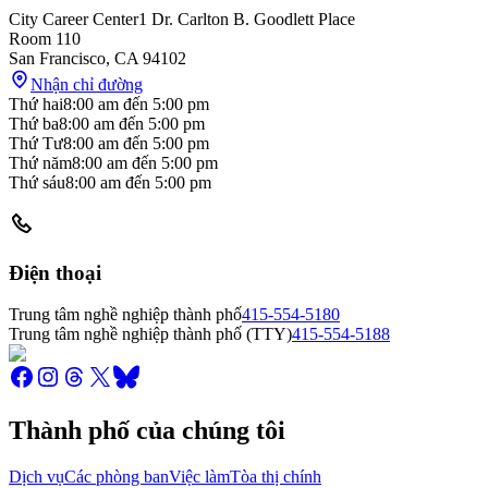
City Career Center
1 Dr. Carlton B. Goodlett Place
Room 110
San Francisco
,
CA
94102
Nhận chỉ đường
Thứ hai
8:00 am
đến
5:00 pm
Thứ ba
8:00 am
đến
5:00 pm
Thứ Tư
8:00 am
đến
5:00 pm
Thứ năm
8:00 am
đến
5:00 pm
Thứ sáu
8:00 am
đến
5:00 pm
Điện thoại
Trung tâm nghề nghiệp thành phố
415-554-5180
Trung tâm nghề nghiệp thành phố (TTY)
415-554-5188
Thành phố của chúng tôi
Dịch vụ
Các phòng ban
Việc làm
Tòa thị chính